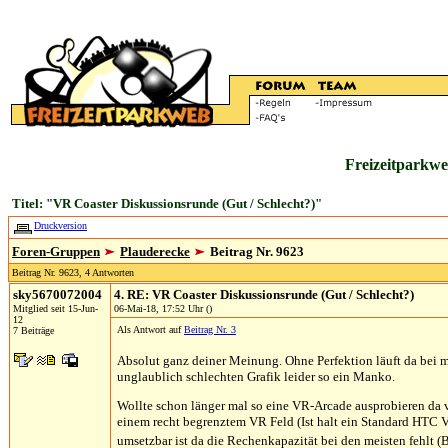
Freizeitparkwe
Titel: "VR Coaster Diskussionsrunde (Gut / Schlecht?)"
Druckversion
Foren-Gruppen
Plauderecke
Beitrag Nr. 9623
Beitrag Nr. 9623, 4 Antworten
sky5670072004
4. RE: VR Coaster Diskussionsrunde (Gut / Schlecht?)
Mitglied seit 15-Jun-
06-Mai-18, 17:52 Uhr ()
12
Als Antwort auf
Beitrag Nr. 3
7 Beiträge
Absolut ganz deiner Meinung. Ohne Perfektion läuft da bei mi
unglaublich schlechten Grafik leider so ein Manko.
Wollte schon länger mal so eine VR-Arcade ausprobieren da v
einem recht begrenztem VR Feld (Ist halt ein Standard HTC V
umsetzbar ist da die Rechenkapazität bei den meisten fehlt (B