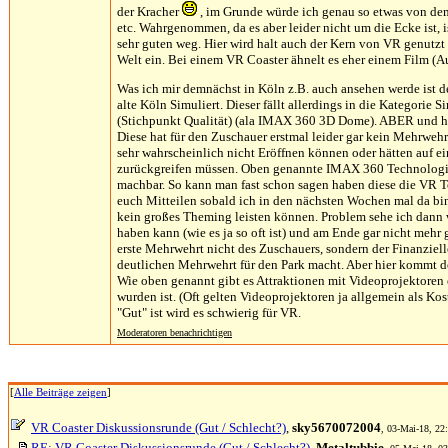
der Kracher
, im Grunde würde ich genau so etwas von dem 
etc. Wahrgenommen, da es aber leider nicht um die Ecke ist, 
sehr guten weg. Hier wird halt auch der Kern von VR genutzt w
Welt ein. Bei einem VR Coaster ähnelt es eher einem Film (A
Was ich mir demnächst in Köln z.B. auch ansehen werde ist de
alte Köln Simuliert. Dieser fällt allerdings in die Kategor
(Stichpunkt Qualität) (ala IMAX 360 3D Dome). ABER und hi
Diese hat für den Zuschauer erstmal leider gar kein Mehrweh
sehr wahrscheinlich nicht Eröffnen können oder hätten auf 
zurückgreifen müssen. Oben genannte IMAX 360 Technologie w
machbar. So kann man fast schon sagen haben diese die VR Te
euch Mitteilen sobald ich in den nächsten Wochen mal da bin.
kein großes Theming leisten können. Problem sehe ich dann wi
haben kann (wie es ja so oft ist) und am Ende gar nicht mehr 
erste Mehrwehrt nicht des Zuschauers, sondern der Finanziell
deutlichen Mehrwehrt für den Park macht. Aber hier kommt der 
Wie oben genannt gibt es Attraktionen mit Videoprojektoren e
wurden ist. (Oft gelten Videoprojektoren ja allgemein als Kos
"Gut" ist wird es schwierig für VR.
Moderatoren benachrichtigen
[
Alle Beiträge zeigen
]
VR Coaster Diskussionsrunde (Gut / Schlecht?)
,
sky5670072004
, 03-Mai-18, 22:
RE: VR Coaster Diskussionsrunde (Gut / Schlecht?)
,
Metaltubbie