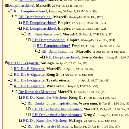
Dampfmaschine!
,
MarcelR
, 25-Mar-15, 13:18 Uhr, (84)
RE: Dampfmaschine!
,
Empire
, 06-Aug-15, 19:15 Uhr, (119)
RE: Dampfmaschine!
,
MarcelR
, 07-Aug-15, 08:35 Uhr, (120)
RE: Dampfmaschine!
,
Empire
, 07-Aug-15, 13:26 Uhr, (121)
RE: Dampfmaschine!
,
Empire
, 07-Aug-15, 19:33 Uhr, (122)
RE: Dampfmaschine!
,
MarcelR
, 08-Aug-15, 07:49 Uhr, (123)
RE: Dampfmaschine!
,
Empire
, 08-Aug-15, 12:41 Uhr, (124)
RE: Dampfmaschine!
,
Empire
, 11-Aug-15, 15:20 Uhr, (125)
RE: Dampfmaschine!
,
MarcelR
, 11-Aug-15, 16:41 Uhr, (126)
RE: Dampfmaschine!
,
Twister-Sister
, 11-Aug-15, 18:10 U
RE: Die E-Zigarette
,
NaLogo
, 14-Apr-15, 12:22 Uhr, (86)
RE: Die E-Zigarette
,
MarcelR
, 14-Apr-15, 13:23 Uhr, (87)
RE: Die E-Zigarette
,
Keng
, 14-Apr-15, 14:40 Uhr, (88)
RE: Die E-Zigarette
,
Toastbrottester
, 14-Apr-15, 16:07 Uhr, (89)
RE: Die E-Zigarette
,
Wuzerama
, 14-Apr-15, 17:03 Uhr, (90)
Die Kunst des Mischens
,
MarcelR
, 14-Apr-15, 18:23 Uhr, (91)
RE: Die Kunst des Mischens
,
Keng
, 14-Apr-15, 19:24 Uhr, (92)
RE: Danke für die Inspirationen
,
Wuzerama
, 15-Apr-15, 11:50 Uhr, (9
RE: Danke für die Inspirationen
,
MarcelR
, 15-Apr-15, 12:00 Uhr, (9
RE: Danke für die Inspirationen
,
Keng
, 15-Apr-15, 13:04 Uhr, (95
RE: Die Kunst des Mischens
,
NaLogo
, 23-Apr-15, 11:56 Uhr, (96)
RE: Die Kunst des Mischens
,
Empire
, 23-Apr-15, 14:30 Uhr, (97)