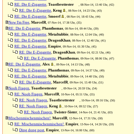
RE: Die E-Zigarette
,
Toastbrottester
, 08-Nov-14, 13:40 Uhr, (42)
RE: Die E-Zigarette
,
Keng
, 08-Nov-14, 14:23 Uhr, (43)
RE: Die E-Zigarette
,
Smoerf
, 08-Nov-14, 18:43 Uhr, (44)
Now I'm Free
,
MarcelR
, 07-Nov-14, 17:38 Uhr, (35)
RE: Die E-Zigarette
,
Phanthomas
, 08-Nov-14, 09:44 Uhr, (39)
RE: Die E-Zigarette
,
Metaltubbie
, 08-Nov-14, 12:04 Uhr, (40)
RE: Die E-Zigarette
,
DragonKhan
, 08-Nov-14, 12:48 Uhr, (41)
RE: Die E-Zigarette
,
Empire
, 09-Nov-14, 01:30 Uhr, (45)
RE: Die E-Zigarette
,
DragonKhan
, 09-Nov-14, 02:21 Uhr, (46)
RE: Die E-Zigarette
,
Phanthomas
, 09-Nov-14, 08:06 Uhr, (47)
RE: Die E-Zigarette
,
Alex
, 09-Nov-14, 14:13 Uhr, (48)
RE: Die E-Zigarette
,
Phanthomas
, 09-Nov-14, 14:37 Uhr, (49)
RE: Die E-Zigarette
,
Metaltubbie
, 09-Nov-14, 14:48 Uhr, (50)
RE: Die E-Zigarette
,
MarcelR
, 09-Nov-14, 15:49 Uhr, (51)
Noob Fragen
,
Toastbrottester
, 09-Nov-14, 20:59 Uhr, (54)
RE: Noob Fragen
,
MarcelR
, 10-Nov-14, 05:51 Uhr, (55)
RE: Noob Fragen
,
Toastbrottester
, 10-Nov-14, 09:16 Uhr, (56)
RE: Noob Fragen
,
Keng
, 10-Nov-14, 09:52 Uhr, (57)
RE: Noob Fragen
,
Twister-Sister
, 14-Nov-14, 21:41 Uhr, (63)
Mischenmischenmischen!
,
MarcelR
, 12-Nov-14, 17:31 Uhr, (58)
RE: Mischenmischenmischen!
,
Empire
, 13-Nov-14, 14:26 Uhr, (59)
Ding dong post
,
Empire
, 13-Nov-14, 16:00 Uhr, (60)