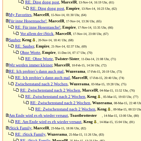
RE: Ding dong post
,
MarcelR
, 13-Nov-14, 16:19 Uhr, (61)
RE: Ding dong post
,
Empire
, 13-Nov-14, 16:23 Uhr, (62)
My Favorites
,
MarcelR
, 15-Nov-14, 01:30 Uhr, (64)
Für inne Hosentasche!
,
MarcelR
, 17-Nov-14, 13:36 Uhr, (65)
RE: Für inne Hosentasche!
,
Empire
, 17-Nov-14, 15:35 Uhr, (66)
Vor allem der iStick
,
MarcelR
, 17-Nov-14, 23:00 Uhr, (67)
Sauber
,
Keng
, 20-Nov-14, 18:41 Uhr, (68)
RE: Sauber
,
Empire
, 21-Nov-14, 02:37 Uhr, (69)
Ohne Worte
,
Empire
, 11-Dez-14, 07:17 Uhr, (70)
RE: Ohne Worte
,
Twister-Sister
, 11-Dez-14, 21:08 Uhr, (71)
Wir werden immer kleiner
,
MarcelR
, 10-Feb-15, 14:56 Uhr, (72)
RE: Ich probier´s dann auch mal
,
Wuzerama
, 17-Feb-15, 20:19 Uhr, (73)
RE: Ich probier´s dann auch mal
,
MarcelR
, 17-Feb-15, 20:40 Uhr, (74)
Zwischenstand nach 2 Wochen
,
Wuzerama
, 03-Mar-15, 19:28 Uhr, (75)
RE: Zwischenstand nach 2 Wochen
,
MarcelR
, 04-Mar-15, 15:52 Uhr, (76)
RE: Zwischenstand nach 2 Wochen
,
Keng
, 05-Mar-15, 19:03 Uhr, (77)
RE: Zwischenstand nach 2 Wochen
,
Wuzerama
, 08-Mar-15, 22:48 Uhr
RE: Zwischenstand nach 2 Wochen
,
Keng
, 09-Mar-15, 00:53 Uhr
Am Ende wird es eh wieder versaut
,
Toastbrottester
, 14-Mar-15, 13:00 Uhr, (80)
RE: Am Ende wird es eh wieder versaut
,
Keng
, 14-Mar-15, 15:04 Uhr, (81)
iStick Family
,
MarcelR
, 23-Mar-15, 18:06 Uhr, (82)
RE: iStick Family
,
Wuzerama
, 25-Mar-15, 11:26 Uhr, (83)
RE: iStick Family
,
MarcelR
, 25-Mar-15, 13:23 Uhr, (85)