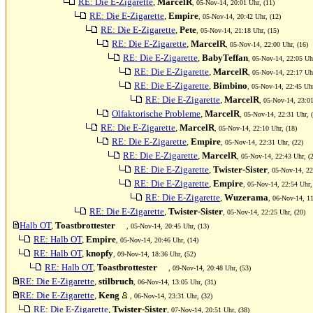
RE: Die E-Zigarette
,
MarcelR
, 05-Nov-14, 20:01 Uhr, (11)
RE: Die E-Zigarette
,
Empire
, 05-Nov-14, 20:42 Uhr, (12)
RE: Die E-Zigarette
,
Pete
, 05-Nov-14, 21:18 Uhr, (15)
RE: Die E-Zigarette
,
MarcelR
, 05-Nov-14, 22:00 Uhr, (16)
RE: Die E-Zigarette
,
BabyTeffan
, 05-Nov-14, 22:05 Uhr
RE: Die E-Zigarette
,
MarcelR
, 05-Nov-14, 22:17 Uhr
RE: Die E-Zigarette
,
Bimbino
, 05-Nov-14, 22:45 Uhr
RE: Die E-Zigarette
,
MarcelR
, 05-Nov-14, 23:01
Olfaktorische Probleme
,
MarcelR
, 05-Nov-14, 22:31 Uhr, 
RE: Die E-Zigarette
,
MarcelR
, 05-Nov-14, 22:10 Uhr, (18)
RE: Die E-Zigarette
,
Empire
, 05-Nov-14, 22:31 Uhr, (22)
RE: Die E-Zigarette
,
MarcelR
, 05-Nov-14, 22:43 Uhr, (
RE: Die E-Zigarette
,
Twister-Sister
, 05-Nov-14, 22
RE: Die E-Zigarette
,
Empire
, 05-Nov-14, 22:54 Uhr,
RE: Die E-Zigarette
,
Wuzerama
, 06-Nov-14, 11
RE: Die E-Zigarette
,
Twister-Sister
, 05-Nov-14, 22:25 Uhr, (20)
Halb OT
,
Toastbrottester
, 05-Nov-14, 20:45 Uhr, (13)
RE: Halb OT
,
Empire
, 05-Nov-14, 20:46 Uhr, (14)
RE: Halb OT
,
knopfy
, 09-Nov-14, 18:36 Uhr, (52)
RE: Halb OT
,
Toastbrottester
, 09-Nov-14, 20:48 Uhr, (53)
RE: Die E-Zigarette
,
stilbruch
, 06-Nov-14, 13:05 Uhr, (31)
RE: Die E-Zigarette
,
Keng
, 06-Nov-14, 23:31 Uhr, (32)
RE: Die E-Zigarette
,
Twister-Sister
, 07-Nov-14, 20:51 Uhr, (38)