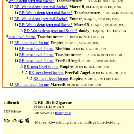
Wat is denn jetzt mal Sache?
,
Toastbrottester
, 03-Feb-16, 20:03 Uhr, (129)
RE: Wat is denn jetzt mal Sache?
,
MarcelR
, 04-Feb-16, 09:20 Uhr, (130)
RE: Wat is denn jetzt mal Sache?
,
Toastbrottester
, 04-Feb-16, 09:56 Uhr,
RE: Wat is denn jetzt mal Sache?
,
Empire
, 06-Apr-16, 13:38 Uhr, (132)
RE: Wat is denn jetzt mal Sache?
,
MarcelR
, 11-Apr-16, 10:20 Uhr, (133)
RE: Wat is denn jetzt mal Sache?
,
doudy
, 11-Apr-16, 11:46 Uhr, (134)
next level for me
,
Toastbrottester
, 10-Jun-16, 20:44 Uhr, (135)
RE: next level for me
,
Empire
, 23-Jun-16, 15:35 Uhr, (136)
RE: next level for me
,
Bimbino
, 23-Jun-16, 17:52 Uhr, (137)
RE: next level for me
,
Toastbrottester
, 24-Jun-16, 01:21 Uhr, (138)
RE: next level for me
,
FreeFall Angel
, 29-Jun-16, 13:00 Uhr, (139)
RE: next level for me
,
Empire
, 29-Jun-16, 16:37 Uhr, (140)
RE: next level for me
,
FreeFall Angel
, 29-Jun-16, 17:05 Uhr, (141)
RE: next level for me
,
Empire
, 29-Jun-16, 17:14 Uhr, (142)
RE: next level for me
,
MarcelR
, 01-Jul-16, 17:35 Uhr, (143)
stilbruch
1. RE: Die E-Zigarette
05-Nov-14, 13:49 Uhr ()
3225 Beiträge
Als Antwort auf
Beitrag Nr. 0
Mal zur Abwechlung eine vernünftige Entscheidung.