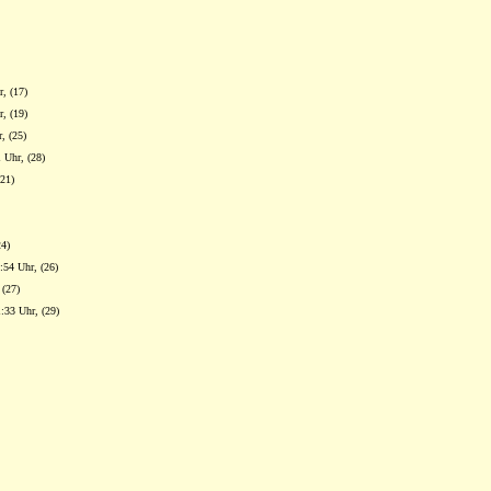
, (17)
, (19)
, (25)
 Uhr, (28)
(21)
24)
:54 Uhr, (26)
 (27)
:33 Uhr, (29)