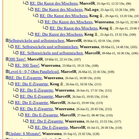
RE: Die Kunst des Mischens
,
MarcelR
, 25-Apr-15, 12:22 Uhr, (98)
RE: Die Kunst des Mischens
,
NaLogo
, 25-Apr-15, 13:26 Uhr, (99)
RE: Die Kunst des Mischens
,
Keng
, 29-Apr-15, 13:20 Uhr, (10
RE: Die Kunst des Mischens
,
Wuzerama
, 29-Apr-15, 22:06 
RE: Die Kunst des Mischens
,
Keng
, 29-Apr-15, 23:06 
RE: Die Kunst des Mischens
,
Keng
, 25-Apr-15, 13:32 Uhr, (100)
Selbstwickeln und selbstmischen
,
MarcelR
, 09-Mai-15, 02:01 Uhr, (104)
RE: Selbstwickeln und selbstmischen
,
Wuzerama
, 09-Mai-15, 14:48 Uhr, (105)
RE: Selbstwickeln und selbstmischen
,
MarcelR
, 09-Mai-15, 16:36 Uhr, (106)
300 Tage!
,
MarcelR
, 19-Mai-15, 22:14 Uhr, (107)
RE: 300 Tage!
,
Wuzerama
, 23-Mai-15, 19:21 Uhr, (108)
Level 6 - 0,7 Ohm Parallelcoil
,
MarcelR
, 26-Mai-15, 22:45 Uhr, (109)
RE: Die E-Zigarette
,
Wuzerama
, 26-Jun-15, 16:08 Uhr, (110)
RE: Die E-Zigarette
,
Keng
, 26-Jun-15, 16:56 Uhr, (111)
RE: Die E-Zigarette
,
Wuzerama
, 26-Jun-15, 17:31 Uhr, (112)
RE: Die E-Zigarette
,
MarcelR
, 26-Jun-15, 19:05 Uhr, (114)
RE: Die E-Zigarette
,
MarcelR
, 26-Jun-15, 19:04 Uhr, (113)
RE: Die E-Zigarette
,
Wuzerama
, 26-Jun-15, 20:43 Uhr, (115)
RE: Die E-Zigarette
,
MarcelR
, 27-Jun-15, 08:40 Uhr, (116)
RE: Die E-Zigarette
,
Wuzerama
, 01-Jul-15, 15:53 Uhr, (117)
RE: Die E-Zigarette
,
MarcelR
, 01-Jul-15, 20:38 Uhr, (118)
Update: 6 Monate!
,
Wuzerama
, 01-Sep-15, 21:02 Uhr, (128)