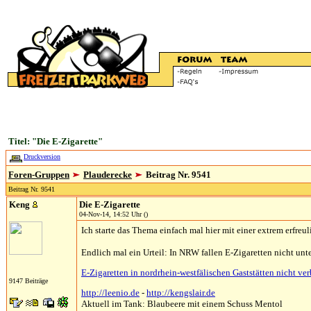
Titel: "Die E-Zigarette"
Druckversion
Foren-Gruppen
Plauderecke
Beitrag Nr. 9541
Beitrag Nr. 9541
Keng
Die E-Zigarette
04-Nov-14, 14:52 Uhr ()
Ich starte das Thema einfach mal hier mit einer extrem erfreu
Endlich mal ein Urteil: In NRW fallen E-Zigaretten nicht un
E-Zigaretten in nordrhein-westfälischen Gaststätten nicht ve
9147 Beiträge
http://leenio.de
-
http://kengslair.de
Aktuell im Tank: Blaubeere mit einem Schuss Mentol