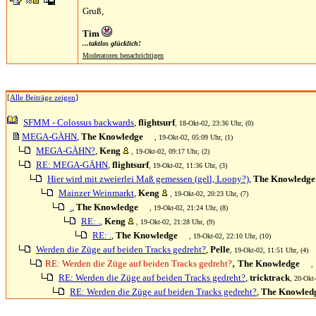
Gruß,
Tim
...taktlos glücklich!
Moderatoren benachrichtigen
[
Alle Beiträge zeigen
]
SFMM - Colossus backwards
,
flightsurf
, 18-Okt-02, 23:36 Uhr, (0)
MEGA-GÄHN
,
The Knowledge
, 19-Okt-02, 05:09 Uhr, (1)
MEGA-GÄHN?
,
Keng
, 19-Okt-02, 09:17 Uhr, (2)
RE: MEGA-GÄHN
,
flightsurf
, 19-Okt-02, 11:36 Uhr, (3)
Hier wird mit zweierlei Maß gemessen (gell, Loopy?)
,
The Knowledge
Mainzer Weinmarkt
,
Keng
, 19-Okt-02, 20:23 Uhr, (7)
.
,
The Knowledge
, 19-Okt-02, 21:24 Uhr, (8)
RE: .
,
Keng
, 19-Okt-02, 21:28 Uhr, (9)
RE: .
,
The Knowledge
, 19-Okt-02, 22:10 Uhr, (10)
Werden die Züge auf beiden Tracks gedreht?
,
Pelle
, 19-Okt-02, 11:51 Uhr, (4)
,
RE: Werden die Züge auf beiden Tracks gedreht?
The Knowledge
,
RE: Werden die Züge auf beiden Tracks gedreht?
,
tricktrack
, 20-Okt
RE: Werden die Züge auf beiden Tracks gedreht?
,
The Knowled