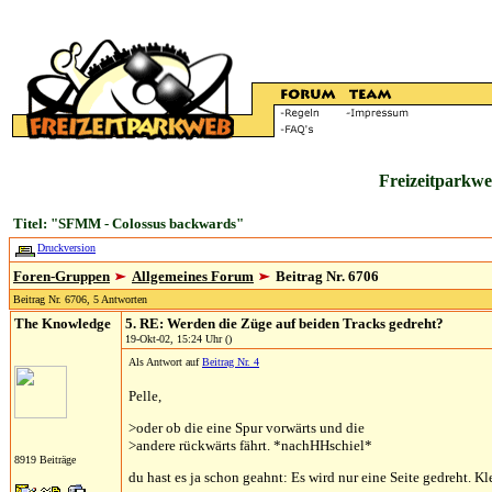
Freizeitparkwe
Titel: "SFMM - Colossus backwards"
Druckversion
Foren-Gruppen
Allgemeines Forum
Beitrag Nr. 6706
Beitrag Nr. 6706, 5 Antworten
The Knowledge
5. RE: Werden die Züge auf beiden Tracks gedreht?
19-Okt-02, 15:24 Uhr ()
Als Antwort auf
Beitrag Nr. 4
Pelle,
>oder ob die eine Spur vorwärts und die
>andere rückwärts fährt. *nachHHschiel*
8919 Beiträge
du hast es ja schon geahnt: Es wird nur eine Seite gedreht. K