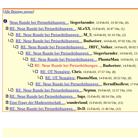
[
Alle Beiträge zeigen
]
Neue Runde bei Preiserhöhungen...
,
Siegerlaender
, 13-Feb-03, 14:30 Uhr, (0)
RE: Neue Runde bei Preiserhöhungen...
,
ALeXX
, 13-Feb-03, 16:47 Uhr, (1)
RE: Neue Runde bei Preiserhöhungen...
,
M_S
, 14-Feb-03, 01:16 Uhr, (2)
RE: Neue Runde bei Preiserhöhungen...
,
Budweiser
, 14-Feb-03, 07:02 Uhr, (3)
RE: Neue Runde bei Preiserhöhungen...
,
JRFC_Volker
, 14-Feb-03, 09:02 U
RE: Neue Runde bei Preiserhöhungen...
,
Siegerlaender
, 14-Feb-03, 13:
RE: Neue Runde bei Preiserhöhungen...
,
PhantaMan
, 14-Feb-03, 15
,
RE: Neue Runde bei Preiserhöhungen...
Budweiser
, 14-Feb-03, 
RE: OT Nostalgie
,
Chris
, 14-Feb-03, 17:57 Uhr, (8)
RE: OT Nostalgie
,
PhantaMan
, 14-Feb-03, 20:52 Uhr, (9)
RE: Neue Runde bei Preiserhöhungen...
,
BerndDasBrot
, 17-Fe
RE: Neue Runde bei Preiserhöhungen...
,
Neptun
, 19-Feb-03, 12:57 Uhr, (14)
RE: Neue Runde bei Preiserhöhungen...
,
Ingo
, 15-Feb-03, 00:54 Uhr, (10)
Eine Frage der Marktwirtschaft....
,
wunderland
, 15-Feb-03, 09:54 Uhr, (11)
RE: Neue Runde bei Preiserhöhungen...
,
DvD
, 15-Feb-03, 11:46 Uhr, (12)