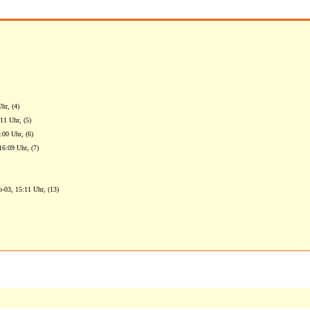
hr, (4)
11 Uhr, (5)
:00 Uhr, (6)
16:09 Uhr, (7)
b-03, 15:11 Uhr, (13)