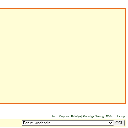
Foren-Gruppen
|
Beiträge
|
Vorheriger Beitrag
|
Nächster Beitrag