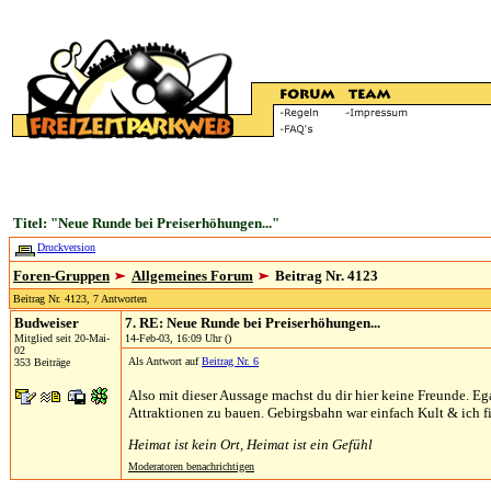
Titel: "Neue Runde bei Preiserhöhungen..."
Druckversion
Foren-Gruppen
Allgemeines Forum
Beitrag Nr. 4123
Beitrag Nr. 4123, 7 Antworten
Budweiser
7. RE: Neue Runde bei Preiserhöhungen...
Mitglied seit 20-Mai-
14-Feb-03, 16:09 Uhr ()
02
Als Antwort auf
Beitrag Nr. 6
353 Beiträge
Also mit dieser Aussage machst du dir hier keine Freunde. Eg
Attraktionen zu bauen. Gebirgsbahn war einfach Kult & ich f
Heimat ist kein Ort, Heimat ist ein Gefühl
Moderatoren benachrichtigen