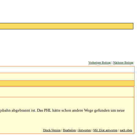
Vorheriger Beitrag
|
Nächster Beitrag
ebirgsbahn abgebrannt ist. Das PHL hätte schon andere Wege gefunden um neue
Druck-Version
|
Bearbeiten
|
Antworten
|
Mit Zitat antworten
|
nach oben