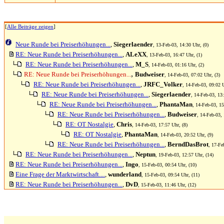
[
Alle Beiträge zeigen
]
Neue Runde bei Preiserhöhungen...
,
Siegerlaender
, 13-Feb-03, 14:30 Uhr, (0)
RE: Neue Runde bei Preiserhöhungen...
,
ALeXX
, 13-Feb-03, 16:47 Uhr, (1)
RE: Neue Runde bei Preiserhöhungen...
,
M_S
, 14-Feb-03, 01:16 Uhr, (2)
,
RE: Neue Runde bei Preiserhöhungen...
Budweiser
, 14-Feb-03, 07:02 Uhr, (3)
RE: Neue Runde bei Preiserhöhungen...
,
JRFC_Volker
, 14-Feb-03, 09:02 U
RE: Neue Runde bei Preiserhöhungen...
,
Siegerlaender
, 14-Feb-03, 13:
RE: Neue Runde bei Preiserhöhungen...
,
PhantaMan
, 14-Feb-03, 15
RE: Neue Runde bei Preiserhöhungen...
,
Budweiser
, 14-Feb-03, 
RE: OT Nostalgie
,
Chris
, 14-Feb-03, 17:57 Uhr, (8)
RE: OT Nostalgie
,
PhantaMan
, 14-Feb-03, 20:52 Uhr, (9)
RE: Neue Runde bei Preiserhöhungen...
,
BerndDasBrot
, 17-Fe
RE: Neue Runde bei Preiserhöhungen...
,
Neptun
, 19-Feb-03, 12:57 Uhr, (14)
RE: Neue Runde bei Preiserhöhungen...
,
Ingo
, 15-Feb-03, 00:54 Uhr, (10)
Eine Frage der Marktwirtschaft....
,
wunderland
, 15-Feb-03, 09:54 Uhr, (11)
RE: Neue Runde bei Preiserhöhungen...
,
DvD
, 15-Feb-03, 11:46 Uhr, (12)