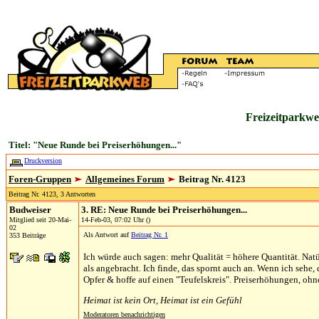
Freizeitparkwe
Titel: "Neue Runde bei Preiserhöhungen..."
Druckversion
Foren-Gruppen
Allgemeines Forum
Beitrag Nr. 4123
Beitrag Nr. 4123, 3 Antworten
Budweiser
3. RE: Neue Runde bei Preiserhöhungen...
Mitglied seit 20-Mai-
14-Feb-03, 07:02 Uhr ()
02
Als Antwort auf
Beitrag Nr. 1
353 Beiträge
Ich würde auch sagen: mehr Qualität = höhere Quantität. Nat
als angebracht. Ich finde, das spornt auch an. Wenn ich seh
Opfer & hoffe auf einen "Teufelskreis". Preiserhöhungen, oh
Heimat ist kein Ort, Heimat ist ein Gefühl
Moderatoren benachrichtigen