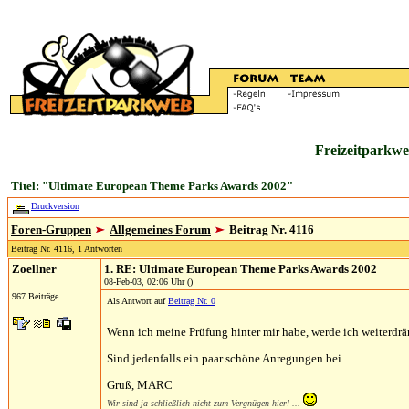
Freizeitparkwe
Titel: "Ultimate European Theme Parks Awards 2002"
Druckversion
Foren-Gruppen
Allgemeines Forum
Beitrag Nr. 4116
Beitrag Nr. 4116, 1 Antworten
Zoellner
1. RE: Ultimate European Theme Parks Awards 2002
08-Feb-03, 02:06 Uhr ()
967 Beiträge
Als Antwort auf
Beitrag Nr. 0
Wenn ich meine Prüfung hinter mir habe, werde ich weiterdrä
Sind jedenfalls ein paar schöne Anregungen bei.
Gruß, MARC
Wir sind ja schließlich nicht zum Vergnügen hier! ...