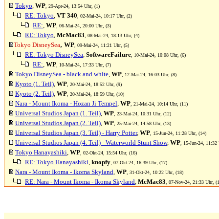
Tokyo
,
WP
, 29-Apr-24, 13:54 Uhr, (1)
RE: Tokyo
,
VT 340
, 02-Mai-24, 10:17 Uhr, (2)
RE:
,
WP
, 06-Mai-24, 20:00 Uhr, (3)
RE: Tokyo
,
McMac83
, 08-Mai-24, 18:13 Uhr, (4)
,
Tokyo DisneySea
WP
, 09-Mai-24, 11:21 Uhr, (5)
RE: Tokyo DisneySea
,
SoftwareFailure
, 10-Mai-24, 10:08 Uhr, (6)
RE:
,
WP
, 10-Mai-24, 17:33 Uhr, (7)
Tokyo DisneySea - black and white
,
WP
, 12-Mai-24, 16:03 Uhr, (8)
Kyoto (1. Teil)
,
WP
, 20-Mai-24, 18:52 Uhr, (9)
Kyoto (2. Teil)
,
WP
, 20-Mai-24, 18:59 Uhr, (10)
Nara - Mount Ikoma - Hozan Ji Tempel
,
WP
, 21-Mai-24, 10:14 Uhr, (11)
Universal Studios Japan (1. Teil)
,
WP
, 23-Mai-24, 10:31 Uhr, (12)
Universal Studios Japan (2. Teil)
,
WP
, 25-Mai-24, 14:58 Uhr, (13)
Universal Studios Japan (3. Teil) - Harry Potter
,
WP
, 15-Jun-24, 11:28 Uhr, (14)
Universal Studios Japan (4. Teil) - Waterworld Stunt Show
,
WP
, 15-Jun-24, 11:32 
Tokyo Hanayashiki
,
WP
, 02-Okt-24, 15:54 Uhr, (16)
RE: Tokyo Hanayashiki
,
knopfy
, 07-Okt-24, 16:39 Uhr, (17)
Nara - Mount Ikoma - Ikoma Skyland
,
WP
, 31-Okt-24, 10:22 Uhr, (18)
RE: Nara - Mount Ikoma - Ikoma Skyland
,
McMac83
, 07-Nov-24, 21:33 Uhr, (