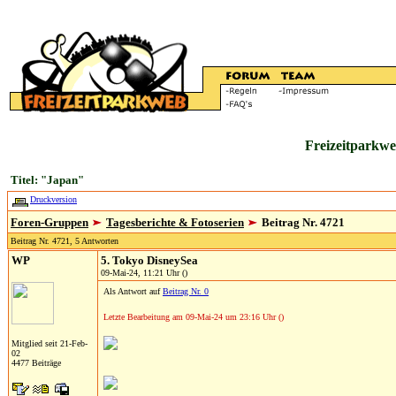
Freizeitparkwe
Titel: "Japan"
Druckversion
Foren-Gruppen
Tagesberichte & Fotoserien
Beitrag Nr. 4721
Beitrag Nr. 4721, 5 Antworten
WP
5. Tokyo DisneySea
09-Mai-24, 11:21 Uhr ()
Als Antwort auf
Beitrag Nr. 0
Letzte Bearbeitung am 09-Mai-24 um 23:16 Uhr ()
Mitglied seit 21-Feb-
02
4477 Beiträge