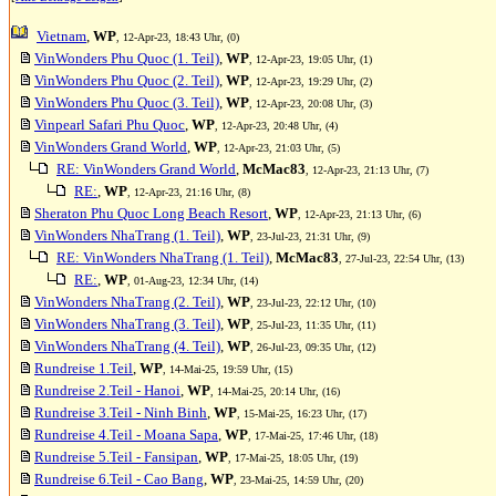
Vietnam
,
WP
, 12-Apr-23, 18:43 Uhr, (0)
VinWonders Phu Quoc (1. Teil)
,
WP
, 12-Apr-23, 19:05 Uhr, (1)
VinWonders Phu Quoc (2. Teil)
,
WP
, 12-Apr-23, 19:29 Uhr, (2)
VinWonders Phu Quoc (3. Teil)
,
WP
, 12-Apr-23, 20:08 Uhr, (3)
Vinpearl Safari Phu Quoc
,
WP
, 12-Apr-23, 20:48 Uhr, (4)
VinWonders Grand World
,
WP
, 12-Apr-23, 21:03 Uhr, (5)
RE: VinWonders Grand World
,
McMac83
, 12-Apr-23, 21:13 Uhr, (7)
RE:
,
WP
, 12-Apr-23, 21:16 Uhr, (8)
Sheraton Phu Quoc Long Beach Resort
,
WP
, 12-Apr-23, 21:13 Uhr, (6)
VinWonders NhaTrang (1. Teil)
,
WP
, 23-Jul-23, 21:31 Uhr, (9)
RE: VinWonders NhaTrang (1. Teil)
,
McMac83
, 27-Jul-23, 22:54 Uhr, (13)
RE:
,
WP
, 01-Aug-23, 12:34 Uhr, (14)
VinWonders NhaTrang (2. Teil)
,
WP
, 23-Jul-23, 22:12 Uhr, (10)
VinWonders NhaTrang (3. Teil)
,
WP
, 25-Jul-23, 11:35 Uhr, (11)
VinWonders NhaTrang (4. Teil)
,
WP
, 26-Jul-23, 09:35 Uhr, (12)
Rundreise 1.Teil
,
WP
, 14-Mai-25, 19:59 Uhr, (15)
Rundreise 2.Teil - Hanoi
,
WP
, 14-Mai-25, 20:14 Uhr, (16)
Rundreise 3.Teil - Ninh Binh
,
WP
, 15-Mai-25, 16:23 Uhr, (17)
Rundreise 4.Teil - Moana Sapa
,
WP
, 17-Mai-25, 17:46 Uhr, (18)
Rundreise 5.Teil - Fansipan
,
WP
, 17-Mai-25, 18:05 Uhr, (19)
Rundreise 6.Teil - Cao Bang
,
WP
, 23-Mai-25, 14:59 Uhr, (20)