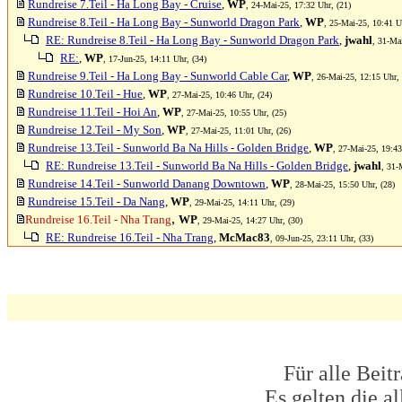
Rundreise 7.Teil - Ha Long Bay - Cruise
,
WP
, 24-Mai-25, 17:32 Uhr, (21)
Rundreise 8.Teil - Ha Long Bay - Sunworld Dragon Park
,
WP
, 25-Mai-25, 10:41 U
RE: Rundreise 8.Teil - Ha Long Bay - Sunworld Dragon Park
,
jwahl
, 31-Ma
RE:
,
WP
, 17-Jun-25, 14:11 Uhr, (34)
Rundreise 9.Teil - Ha Long Bay - Sunworld Cable Car
,
WP
, 26-Mai-25, 12:15 Uhr, 
Rundreise 10.Teil - Hue
,
WP
, 27-Mai-25, 10:46 Uhr, (24)
Rundreise 11.Teil - Hoi An
,
WP
, 27-Mai-25, 10:55 Uhr, (25)
Rundreise 12.Teil - My Son
,
WP
, 27-Mai-25, 11:01 Uhr, (26)
Rundreise 13.Teil - Sunworld Ba Na Hills - Golden Bridge
,
WP
, 27-Mai-25, 19:43
RE: Rundreise 13.Teil - Sunworld Ba Na Hills - Golden Bridge
,
jwahl
, 31-
Rundreise 14.Teil - Sunworld Danang Downtown
,
WP
, 28-Mai-25, 15:50 Uhr, (28)
Rundreise 15.Teil - Da Nang
,
WP
, 29-Mai-25, 14:11 Uhr, (29)
,
Rundreise 16.Teil - Nha Trang
WP
, 29-Mai-25, 14:27 Uhr, (30)
RE: Rundreise 16.Teil - Nha Trang
,
McMac83
, 09-Jun-25, 23:11 Uhr, (33)
Für alle Beit
Es gelten die 