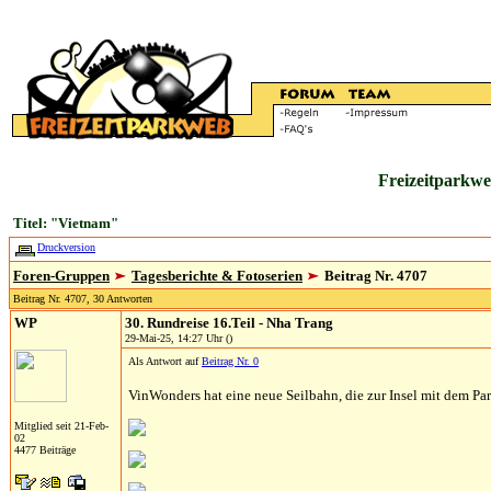
Freizeitparkwe
Titel: "Vietnam"
Druckversion
Foren-Gruppen
Tagesberichte & Fotoserien
Beitrag Nr. 4707
Beitrag Nr. 4707, 30 Antworten
WP
30. Rundreise 16.Teil - Nha Trang
29-Mai-25, 14:27 Uhr ()
Als Antwort auf
Beitrag Nr. 0
VinWonders hat eine neue Seilbahn, die zur Insel mit dem Par
Mitglied seit 21-Feb-
02
4477 Beiträge