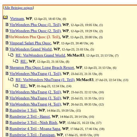
[
Alle Beiträge zeigen
]
Vietnam
,
WP
, 12-Apr-23, 18:43 Uhr, (0)
VinWonders Phu Quoc (1. Teil)
,
WP
, 12-Apr-23, 19:05 Uhr, (1)
VinWonders Phu Quoc (2. Teil)
,
WP
, 12-Apr-23, 19:29 Uhr, (2)
,
VinWonders Phu Quoc (3. Teil)
WP
, 12-Apr-23, 20:08 Uhr, (3)
Vinpearl Safari Phu Quoc
,
WP
, 12-Apr-23, 20:48 Uhr, (4)
VinWonders Grand World
,
WP
, 12-Apr-23, 21:03 Uhr, (5)
RE: VinWonders Grand World
,
McMac83
, 12-Apr-23, 21:13 Uhr, (7)
RE:
,
WP
, 12-Apr-23, 21:16 Uhr, (8)
Sheraton Phu Quoc Long Beach Resort
,
WP
, 12-Apr-23, 21:13 Uhr, (6)
VinWonders NhaTrang (1. Teil)
,
WP
, 23-Jul-23, 21:31 Uhr, (9)
RE: VinWonders NhaTrang (1. Teil)
,
McMac83
, 27-Jul-23, 22:54 Uhr, (13)
RE:
,
WP
, 01-Aug-23, 12:34 Uhr, (14)
VinWonders NhaTrang (2. Teil)
,
WP
, 23-Jul-23, 22:12 Uhr, (10)
VinWonders NhaTrang (3. Teil)
,
WP
, 25-Jul-23, 11:35 Uhr, (11)
VinWonders NhaTrang (4. Teil)
,
WP
, 26-Jul-23, 09:35 Uhr, (12)
Rundreise 1.Teil
,
WP
, 14-Mai-25, 19:59 Uhr, (15)
Rundreise 2.Teil - Hanoi
,
WP
, 14-Mai-25, 20:14 Uhr, (16)
Rundreise 3.Teil - Ninh Binh
,
WP
, 15-Mai-25, 16:23 Uhr, (17)
Rundreise 4.Teil - Moana Sapa
,
WP
, 17-Mai-25, 17:46 Uhr, (18)
Rundreise 5.Teil - Fansipan
,
WP
, 17-Mai-25, 18:05 Uhr, (19)