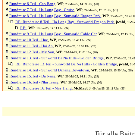
Rundreise 6.Teil - Cao Bang
,
WP
, 23-Mai-25, 14:59 Uhr, (20)
Rundreise 7.Teil - Ha Long Bay - Cruise
,
WP
, 24-Mai-25, 17:32 Uhr, (21)
Rundreise 8.Teil - Ha Long Bay - Sunworld Dragon Park
,
WP
, 25-Mai-25, 10:41 U
RE: Rundreise 8.Teil - Ha Long Bay - Sunworld Dragon Park
,
jwahl
, 31-Ma
RE:
,
WP
, 17-Jun-25, 14:11 Uhr, (34)
Rundreise 9.Teil - Ha Long Bay - Sunworld Cable Car
,
WP
, 26-Mai-25, 12:15 Uhr, 
Rundreise 10.Teil - Hue
,
WP
, 27-Mai-25, 10:46 Uhr, (24)
Rundreise 11.Teil - Hoi An
,
WP
, 27-Mai-25, 10:55 Uhr, (25)
Rundreise 12.Teil - My Son
,
WP
, 27-Mai-25, 11:01 Uhr, (26)
Rundreise 13.Teil - Sunworld Ba Na Hills - Golden Bridge
,
WP
, 27-Mai-25, 19:43
RE: Rundreise 13.Teil - Sunworld Ba Na Hills - Golden Bridge
,
jwahl
, 31-
Rundreise 14.Teil - Sunworld Danang Downtown
,
WP
, 28-Mai-25, 15:50 Uhr, (28)
Rundreise 15.Teil - Da Nang
,
WP
, 29-Mai-25, 14:11 Uhr, (29)
Rundreise 16.Teil - Nha Trang
,
WP
, 29-Mai-25, 14:27 Uhr, (30)
RE: Rundreise 16.Teil - Nha Trang
,
McMac83
, 09-Jun-25, 23:11 Uhr, (33)
Für alle Beit