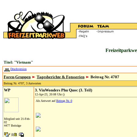
Freizeitparkwe
Titel: "Vietnam"
Druckversion
Foren-Gruppen
Tagesberichte & Fotoserien
Beitrag Nr. 4707
Beitrag Nr. 4707, 3 Antworten
WP
3. VinWonders Phu Quoc (3. Teil)
12-Apr-23, 20:08 Uhr ()
Als Antwort auf
Beitrag Nr. 0
Mitglied seit 21-Feb-
02
4477 Beiträge