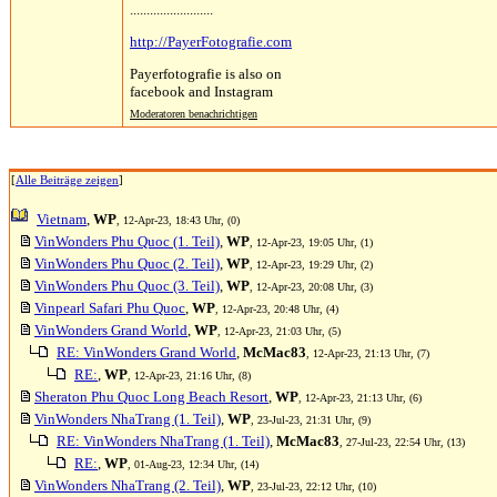
.........................
http://PayerFotografie.com
Payerfotografie is also on
facebook and Instagram
Moderatoren benachrichtigen
[
Alle Beiträge zeigen
]
Vietnam
,
WP
, 12-Apr-23, 18:43 Uhr, (0)
VinWonders Phu Quoc (1. Teil)
,
WP
, 12-Apr-23, 19:05 Uhr, (1)
VinWonders Phu Quoc (2. Teil)
,
WP
, 12-Apr-23, 19:29 Uhr, (2)
VinWonders Phu Quoc (3. Teil)
,
WP
, 12-Apr-23, 20:08 Uhr, (3)
Vinpearl Safari Phu Quoc
,
WP
, 12-Apr-23, 20:48 Uhr, (4)
VinWonders Grand World
,
WP
, 12-Apr-23, 21:03 Uhr, (5)
RE: VinWonders Grand World
,
McMac83
, 12-Apr-23, 21:13 Uhr, (7)
RE:
,
WP
, 12-Apr-23, 21:16 Uhr, (8)
Sheraton Phu Quoc Long Beach Resort
,
WP
, 12-Apr-23, 21:13 Uhr, (6)
VinWonders NhaTrang (1. Teil)
,
WP
, 23-Jul-23, 21:31 Uhr, (9)
RE: VinWonders NhaTrang (1. Teil)
,
McMac83
, 27-Jul-23, 22:54 Uhr, (13)
RE:
,
WP
, 01-Aug-23, 12:34 Uhr, (14)
VinWonders NhaTrang (2. Teil)
,
WP
, 23-Jul-23, 22:12 Uhr, (10)