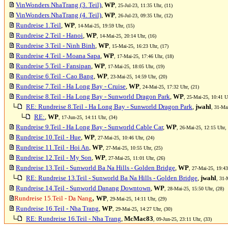
VinWonders NhaTrang (3. Teil)
,
WP
, 25-Jul-23, 11:35 Uhr, (11)
VinWonders NhaTrang (4. Teil)
,
WP
, 26-Jul-23, 09:35 Uhr, (12)
Rundreise 1.Teil
,
WP
, 14-Mai-25, 19:59 Uhr, (15)
Rundreise 2.Teil - Hanoi
,
WP
, 14-Mai-25, 20:14 Uhr, (16)
Rundreise 3.Teil - Ninh Binh
,
WP
, 15-Mai-25, 16:23 Uhr, (17)
Rundreise 4.Teil - Moana Sapa
,
WP
, 17-Mai-25, 17:46 Uhr, (18)
Rundreise 5.Teil - Fansipan
,
WP
, 17-Mai-25, 18:05 Uhr, (19)
Rundreise 6.Teil - Cao Bang
,
WP
, 23-Mai-25, 14:59 Uhr, (20)
Rundreise 7.Teil - Ha Long Bay - Cruise
,
WP
, 24-Mai-25, 17:32 Uhr, (21)
Rundreise 8.Teil - Ha Long Bay - Sunworld Dragon Park
,
WP
, 25-Mai-25, 10:41 U
RE: Rundreise 8.Teil - Ha Long Bay - Sunworld Dragon Park
,
jwahl
, 31-Ma
RE:
,
WP
, 17-Jun-25, 14:11 Uhr, (34)
Rundreise 9.Teil - Ha Long Bay - Sunworld Cable Car
,
WP
, 26-Mai-25, 12:15 Uhr, 
Rundreise 10.Teil - Hue
,
WP
, 27-Mai-25, 10:46 Uhr, (24)
Rundreise 11.Teil - Hoi An
,
WP
, 27-Mai-25, 10:55 Uhr, (25)
Rundreise 12.Teil - My Son
,
WP
, 27-Mai-25, 11:01 Uhr, (26)
Rundreise 13.Teil - Sunworld Ba Na Hills - Golden Bridge
,
WP
, 27-Mai-25, 19:43
RE: Rundreise 13.Teil - Sunworld Ba Na Hills - Golden Bridge
,
jwahl
, 31-
Rundreise 14.Teil - Sunworld Danang Downtown
,
WP
, 28-Mai-25, 15:50 Uhr, (28)
,
Rundreise 15.Teil - Da Nang
WP
, 29-Mai-25, 14:11 Uhr, (29)
Rundreise 16.Teil - Nha Trang
,
WP
, 29-Mai-25, 14:27 Uhr, (30)
RE: Rundreise 16.Teil - Nha Trang
,
McMac83
, 09-Jun-25, 23:11 Uhr, (33)