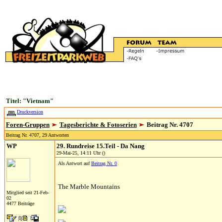
Titel: "Vietnam"
Druckversion
Foren-Gruppen
Tagesberichte & Fotoserien
Beitrag Nr. 4707
Beitrag Nr. 4707, 29 Antworten
WP
29. Rundreise 15.Teil - Da Nang
29-Mai-25, 14:11 Uhr ()
Als Antwort auf
Beitrag Nr. 0
The Marble Mountains
Mitglied seit 21-Feb-
02
4477 Beiträge