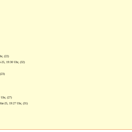
hr, (22)
i-25, 19:30 Uhr, (32)
(23)
 Uhr, (27)
Mai-25, 19:27 Uhr, (31)