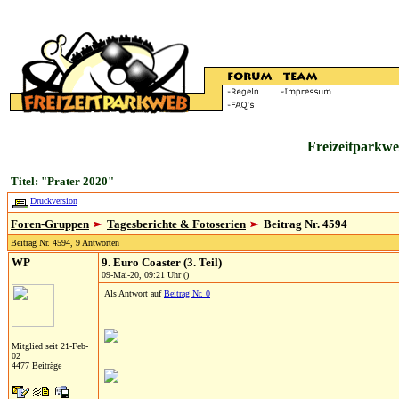
Freizeitparkwe
Titel: "Prater 2020"
Druckversion
Foren-Gruppen
Tagesberichte & Fotoserien
Beitrag Nr. 4594
Beitrag Nr. 4594, 9 Antworten
WP
9. Euro Coaster (3. Teil)
09-Mai-20, 09:21 Uhr ()
Als Antwort auf
Beitrag Nr. 0
Mitglied seit 21-Feb-
02
4477 Beiträge