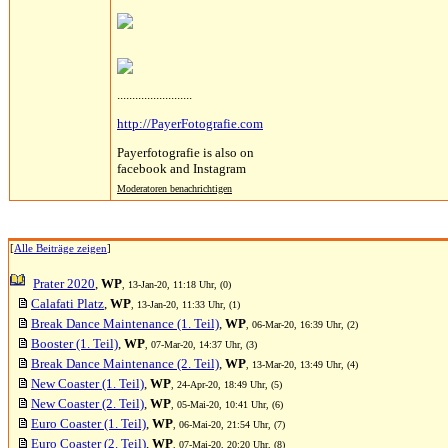
.........................
http://PayerFotografie.com
Payerfotografie is also on
facebook and Instagram
Moderatoren benachrichtigen
[
Alle Beiträge zeigen
]
Prater 2020
,
WP
, 13-Jan-20, 11:18 Uhr, (0)
Calafati Platz
,
WP
, 13-Jan-20, 11:33 Uhr, (1)
Break Dance Maintenance (1. Teil)
,
WP
, 06-Mar-20, 16:39 Uhr, (2)
Booster (1. Teil)
,
WP
, 07-Mar-20, 14:37 Uhr, (3)
Break Dance Maintenance (2. Teil)
,
WP
, 13-Mar-20, 13:49 Uhr, (4)
New Coaster (1. Teil)
,
WP
, 24-Apr-20, 18:49 Uhr, (5)
New Coaster (2. Teil)
,
WP
, 05-Mai-20, 10:41 Uhr, (6)
Euro Coaster (1. Teil)
,
WP
, 06-Mai-20, 21:54 Uhr, (7)
Euro Coaster (2. Teil)
,
WP
, 07-Mai-20, 20:20 Uhr, (8)