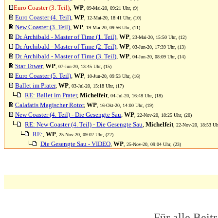
,
Euro Coaster (3. Teil)
WP
, 09-Mai-20, 09:21 Uhr, (9)
Euro Coaster (4. Teil)
,
WP
, 12-Mai-20, 18:41 Uhr, (10)
New Coaster (3. Teil)
,
WP
, 19-Mai-20, 09:56 Uhr, (11)
Dr. Archibald - Master of Time (1. Teil)
,
WP
, 23-Mai-20, 15:50 Uhr, (12)
Dr. Archibald - Master of Time (2. Teil)
,
WP
, 03-Jun-20, 17:39 Uhr, (13)
Dr. Archibald - Master of Time (3. Teil)
,
WP
, 04-Jun-20, 08:09 Uhr, (14)
Star Tower
,
WP
, 07-Jun-20, 13:45 Uhr, (15)
Euro Coaster (5. Teil)
,
WP
, 10-Jun-20, 09:53 Uhr, (16)
Ballet im Prater
,
WP
, 03-Jul-20, 15:18 Uhr, (17)
RE: Ballet im Prater
,
Michelfeit
, 04-Jul-20, 16:48 Uhr, (18)
Calafatis Magischer Rotor
,
WP
, 16-Okt-20, 14:00 Uhr, (19)
New Coaster (4. Teil) - Die Gesengte Sau
,
WP
, 22-Nov-20, 18:25 Uhr, (20)
RE: New Coaster (4. Teil) - Die Gesengte Sau
,
Michelfeit
, 22-Nov-20, 18:53 Uh
RE:
,
WP
, 25-Nov-20, 09:02 Uhr, (22)
Die Gesengte Sau - VIDEO
,
WP
, 25-Nov-20, 09:04 Uhr, (23)
Für alle Beit