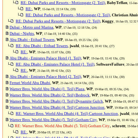
RE: Dubai Parks and Resorts - Motiongate (2. Teil)
,
BabyTeffan
, 15-Jan
RE:
,
WP
, 15-Jan-19, 22:14 Uhr, (19)
RE: Dubai Parks and Resorts - Motiongate (2. Teil)
,
Christian Ahui
RE: Dubai Parks and Resorts - Motiongate (2. Teil)
,
Kuggy
, 16-Jan-19, 12:32 
Dubai - Metro und Marina
,
WP
, 17-Jan-19, 12:18 Uhr, (24)
Dubai - Nights
,
WP
, 17-Jan-19, 14:40 Uhr, (25)
Abu Dhabi - Etihad Towers
,
WP
, 18-Jan-19, 19:25 Uhr, (26)
RE: Abu Dhabi - Etihad Towers
,
jwahl
, 18-Jan-19, 20:41 Uhr, (27)
RE:
,
WP
, 19-Jan-19, 15:07 Uhr, (28)
Abu Dhabi - Emirates Palace Hotel (1. Teil)
,
WP
, 19-Jan-19, 15:41 Uhr, (29)
RE: Abu Dhabi - Emirates Palace Hotel (1. Teil)
,
SoftwareFailure
, 20-Jan-1
RE:
,
WP
, 21-Jan-19, 09:42 Uhr, (32)
Abu Dhabi - Emirates Palace Hotel (2. Teil)
,
WP
, 20-Jan-19, 11:11 Uhr, (30)
Ferrari World Abu Dhabi
,
WP
, 21-Jan-19, 14:14 Uhr, (33)
Warner Bros. World Abu Dhabi (1. Teil) Plaza
,
WP
, 19-Mar-19, 09:35 Uhr, (34)
Warner Bros. World Abu Dhabi (2. Teil) Bedrock
,
WP
, 19-Mar-19, 09:40 Uhr, (35)
Warner Bros. World Abu Dhabi (3. Teil) Dynamite Gulch
,
WP
, 19-Mar-19, 09:47 U
Warner Bros. World Abu Dhabi (4. Teil) Cartoon Junction
,
WP
, 19-Mar-19, 09:54 
RE: Warner Bros. World Abu Dhabi (4. Teil) Cartoon Junction
,
jwahl
, 19-M
Warner Bros. World Abu Dhabi (5. Teil) Gotham City
,
WP
, 19-Mar-19, 10:46 Uhr, (
,
RE: Warner Bros. World Abu Dhabi (5. Teil) Gotham City
schrottt
, 19-Mar-
RE:
,
WP
, 20-Mar-19, 07:22 Uhr, (42)