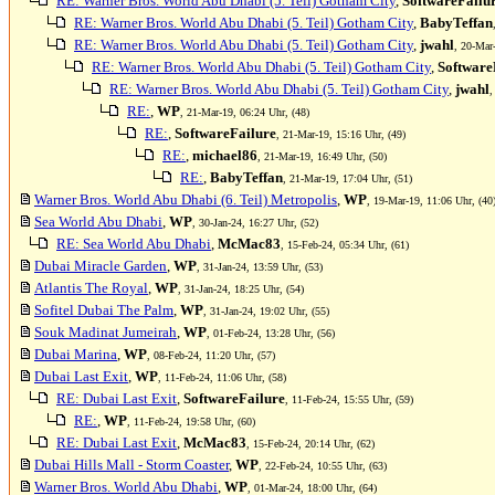
RE: Warner Bros. World Abu Dhabi (5. Teil) Gotham City
,
SoftwareFailu
RE: Warner Bros. World Abu Dhabi (5. Teil) Gotham City
,
BabyTeffan
RE: Warner Bros. World Abu Dhabi (5. Teil) Gotham City
,
jwahl
, 20-Mar
RE: Warner Bros. World Abu Dhabi (5. Teil) Gotham City
,
Software
RE: Warner Bros. World Abu Dhabi (5. Teil) Gotham City
,
jwahl
,
RE:
,
WP
, 21-Mar-19, 06:24 Uhr, (48)
RE:
,
SoftwareFailure
, 21-Mar-19, 15:16 Uhr, (49)
RE:
,
michael86
, 21-Mar-19, 16:49 Uhr, (50)
RE:
,
BabyTeffan
, 21-Mar-19, 17:04 Uhr, (51)
Warner Bros. World Abu Dhabi (6. Teil) Metropolis
,
WP
, 19-Mar-19, 11:06 Uhr, (40
Sea World Abu Dhabi
,
WP
, 30-Jan-24, 16:27 Uhr, (52)
RE: Sea World Abu Dhabi
,
McMac83
, 15-Feb-24, 05:34 Uhr, (61)
Dubai Miracle Garden
,
WP
, 31-Jan-24, 13:59 Uhr, (53)
Atlantis The Royal
,
WP
, 31-Jan-24, 18:25 Uhr, (54)
Sofitel Dubai The Palm
,
WP
, 31-Jan-24, 19:02 Uhr, (55)
Souk Madinat Jumeirah
,
WP
, 01-Feb-24, 13:28 Uhr, (56)
Dubai Marina
,
WP
, 08-Feb-24, 11:20 Uhr, (57)
Dubai Last Exit
,
WP
, 11-Feb-24, 11:06 Uhr, (58)
RE: Dubai Last Exit
,
SoftwareFailure
, 11-Feb-24, 15:55 Uhr, (59)
RE:
,
WP
, 11-Feb-24, 19:58 Uhr, (60)
RE: Dubai Last Exit
,
McMac83
, 15-Feb-24, 20:14 Uhr, (62)
Dubai Hills Mall - Storm Coaster
,
WP
, 22-Feb-24, 10:55 Uhr, (63)
Warner Bros. World Abu Dhabi
,
WP
, 01-Mar-24, 18:00 Uhr, (64)