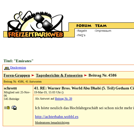
Titel: "Emirates"
Druckversion
Foren-Gruppen
Tagesberichte & Fotoserien
Beitrag Nr. 4586
Beitrag Nr. 4586, 41 Antworten
schrottt
41. RE: Warner Bros. World Abu Dhabi (5. Teil) Gotham Ci
Mitglied seit 25-Nov-
19-Mar-19, 15:03 Uhr ()
06
Als Antwort auf
Beitrag Nr. 39
545 Beiträge
Ich hörte neulich das Hochfahrgeschäft sei schon nicht mehr i
http://achterbahn.wobbl.es
Moderatoren benachrichtigen