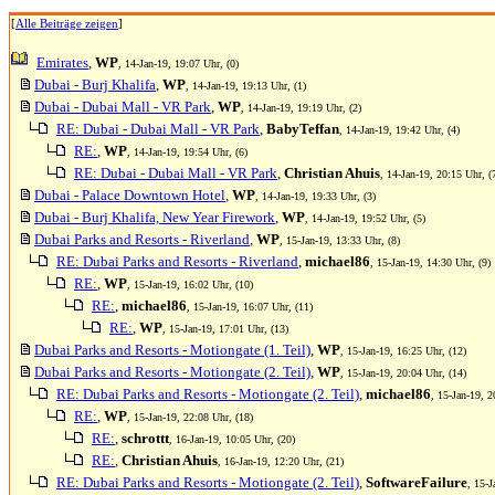
[
Alle Beiträge zeigen
]
Emirates
,
WP
, 14-Jan-19, 19:07 Uhr, (0)
Dubai - Burj Khalifa
,
WP
, 14-Jan-19, 19:13 Uhr, (1)
Dubai - Dubai Mall - VR Park
,
WP
, 14-Jan-19, 19:19 Uhr, (2)
RE: Dubai - Dubai Mall - VR Park
,
BabyTeffan
, 14-Jan-19, 19:42 Uhr, (4)
RE:
,
WP
, 14-Jan-19, 19:54 Uhr, (6)
RE: Dubai - Dubai Mall - VR Park
,
Christian Ahuis
, 14-Jan-19, 20:15 Uhr, (
Dubai - Palace Downtown Hotel
,
WP
, 14-Jan-19, 19:33 Uhr, (3)
Dubai - Burj Khalifa, New Year Firework
,
WP
, 14-Jan-19, 19:52 Uhr, (5)
Dubai Parks and Resorts - Riverland
,
WP
, 15-Jan-19, 13:33 Uhr, (8)
RE: Dubai Parks and Resorts - Riverland
,
michael86
, 15-Jan-19, 14:30 Uhr, (9)
RE:
,
WP
, 15-Jan-19, 16:02 Uhr, (10)
RE:
,
michael86
, 15-Jan-19, 16:07 Uhr, (11)
RE:
,
WP
, 15-Jan-19, 17:01 Uhr, (13)
Dubai Parks and Resorts - Motiongate (1. Teil)
,
WP
, 15-Jan-19, 16:25 Uhr, (12)
Dubai Parks and Resorts - Motiongate (2. Teil)
,
WP
, 15-Jan-19, 20:04 Uhr, (14)
RE: Dubai Parks and Resorts - Motiongate (2. Teil)
,
michael86
, 15-Jan-19, 2
RE:
,
WP
, 15-Jan-19, 22:08 Uhr, (18)
RE:
,
schrottt
, 16-Jan-19, 10:05 Uhr, (20)
RE:
,
Christian Ahuis
, 16-Jan-19, 12:20 Uhr, (21)
RE: Dubai Parks and Resorts - Motiongate (2. Teil)
,
SoftwareFailure
, 15-J