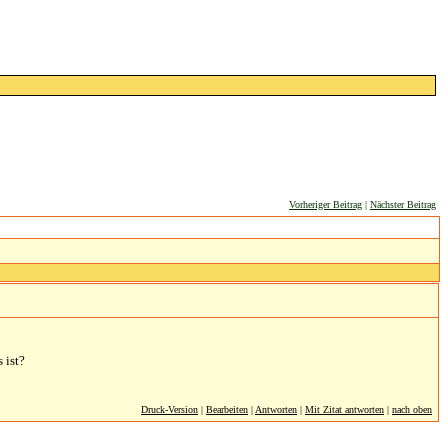
Vorheriger Beitrag
|
Nächster Beitrag
 ist?
Druck-Version
|
Bearbeiten
|
Antworten
|
Mit Zitat antworten
|
nach oben