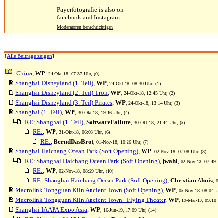
Payerfotografie is also on
facebook and Instagram
Moderatoren benachrichtigen
[
Alle Beiträge zeigen
]
China
,
WP
, 24-Okt-18, 07:37 Uhr, (0)
Shanghai Disneyland (1. Teil)
,
WP
, 24-Okt-18, 08:30 Uhr, (1)
Shanghai Disneyland (2. Teil) Tron
,
WP
, 24-Okt-18, 12:45 Uhr, (2)
Shanghai Disneyland (3. Teil) Pirates
,
WP
, 24-Okt-18, 13:14 Uhr, (3)
Shanghai (1. Teil)
,
WP
, 30-Okt-18, 19:16 Uhr, (4)
RE: Shanghai (1. Teil)
,
SoftwareFailure
, 30-Okt-18, 21:44 Uhr, (5)
RE:
,
WP
, 31-Okt-18, 06:08 Uhr, (6)
RE:
,
BerndDasBrot
, 01-Nov-18, 10:26 Uhr, (7)
Shanghai Haichang Ocean Park (Soft Opening)
,
WP
, 02-Nov-18, 07:08 Uhr, (8)
RE: Shanghai Haichang Ocean Park (Soft Opening)
,
jwahl
, 02-Nov-18, 07:49 
RE:
,
WP
, 02-Nov-18, 08:29 Uhr, (10)
RE: Shanghai Haichang Ocean Park (Soft Opening)
,
Christian Ahuis
, 
Macrolink Tongguan Kiln Ancient Town (Soft Opening)
,
WP
, 05-Nov-18, 08:04 U
Macrolink Tongguan Kiln Ancient Town - Flying Theater
,
WP
, 19-Mar-19, 09:18 
Shanghai IAAPA Expo Asia
,
WP
, 16-Jun-19, 17:09 Uhr, (14)