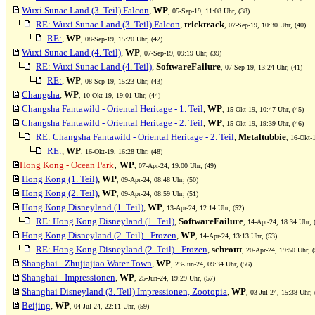
Wuxi Sunac Land (3. Teil) Falcon
,
WP
, 05-Sep-19, 11:08 Uhr, (38)
RE: Wuxi Sunac Land (3. Teil) Falcon
,
tricktrack
, 07-Sep-19, 10:30 Uhr, (40)
RE:
,
WP
, 08-Sep-19, 15:20 Uhr, (42)
Wuxi Sunac Land (4. Teil)
,
WP
, 07-Sep-19, 09:19 Uhr, (39)
RE: Wuxi Sunac Land (4. Teil)
,
SoftwareFailure
, 07-Sep-19, 13:24 Uhr, (41)
RE:
,
WP
, 08-Sep-19, 15:23 Uhr, (43)
Changsha
,
WP
, 10-Okt-19, 19:01 Uhr, (44)
Changsha Fantawild - Oriental Heritage - 1. Teil
,
WP
, 15-Okt-19, 10:47 Uhr, (45)
Changsha Fantawild - Oriental Heritage - 2. Teil
,
WP
, 15-Okt-19, 19:39 Uhr, (46)
RE: Changsha Fantawild - Oriental Heritage - 2. Teil
,
Metaltubbie
, 16-Okt-
RE:
,
WP
, 16-Okt-19, 16:28 Uhr, (48)
,
Hong Kong - Ocean Park
WP
, 07-Apr-24, 19:00 Uhr, (49)
Hong Kong (1. Teil)
,
WP
, 09-Apr-24, 08:48 Uhr, (50)
Hong Kong (2. Teil)
,
WP
, 09-Apr-24, 08:59 Uhr, (51)
Hong Kong Disneyland (1. Teil)
,
WP
, 13-Apr-24, 12:14 Uhr, (52)
RE: Hong Kong Disneyland (1. Teil)
,
SoftwareFailure
, 14-Apr-24, 18:34 Uhr, 
Hong Kong Disneyland (2. Teil) - Frozen
,
WP
, 14-Apr-24, 13:13 Uhr, (53)
RE: Hong Kong Disneyland (2. Teil) - Frozen
,
schrottt
, 20-Apr-24, 19:50 Uhr, (
Shanghai - Zhujiajiao Water Town
,
WP
, 23-Jun-24, 09:34 Uhr, (56)
Shanghai - Impressionen
,
WP
, 25-Jun-24, 19:29 Uhr, (57)
Shanghai Disneyland (3. Teil) Impressionen, Zootopia
,
WP
, 03-Jul-24, 15:38 Uhr, 
Beijing
,
WP
, 04-Jul-24, 22:11 Uhr, (59)