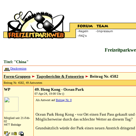
Freizeitparkwe
Titel: "China"
Druckversion
Foren-Gruppen
Tagesberichte & Fotoserien
Beitrag Nr. 4582
Beitrag Nr. 4582, 49 Antworten
WP
49. Hong Kong - Ocean Park
07-Apr-24, 19:00 Uhr ()
Als Antwort auf
Beitrag Nr. 0
Ocean Park Hong Kong - vor Ort einen Fast Pass gekauft und
Mitglied seit 21-Feb-
Möglicherweise durch das schlechte Wetter an diesem Tag?
02
4477 Beiträge
Grundsätzlich würde der Park einen neuen Anstrich dringend b