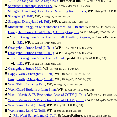
RE: Shanghai IAAPA Expo Asia
,
Brother of fun
, 17-Jun-19, 12:28 Uhr, (15)
Shanghai Haichang Ocean Park
,
WP
, 19-Jun-19, 13:03 Uhr, (16)
Shanghai Haichang Ocean Park - Spinning Rapid River
,
WP
, 12-Aug-19, 19:15 Uh
Shanghai (2. Teil)
,
WP
, 12-Aug-19, 19:20 Uhr, (18)
Shanghai Disneyland (4. Teil)
,
WP
, 12-Aug-19, 19:27 Uhr, (19)
Macrolink Tongguan Kiln Ancient Town - 5D Theater
,
WP
, 13-Aug-19, 15:26 Uhr,
Guangzhou Sunac Land (1. Teil) Dueling Dragons
,
WP
, 13-Aug-19, 17:43 Uhr, (21)
RE: Guangzhou Sunac Land (1. Teil) Dueling Dragons
,
SoftwareFailure
,
RE:
,
WP
, 15-Aug-19, 17:14 Uhr, (24)
Guangzhou Sunac Land (2. Teil)
,
WP
, 15-Aug-19, 14:17 Uhr, (22)
Guangzhou Sunac Land (3. Teil)
,
WP
, 15-Aug-19, 17:37 Uhr, (25)
RE: Guangzhou Sunac Land (3. Teil)
,
jwahl
, 16-Aug-19, 07:48 Uhr, (27)
RE:
,
WP
, 16-Aug-19, 16:10 Uhr, (28)
Guangzhou Sunac Mall
,
WP
, 15-Aug-19, 21:42 Uhr, (26)
Happy Valley Shanghai (1. Teil)
,
WP
, 16-Aug-19, 17:47 Uhr, (29)
Happy Valley Shanghai (2. Teil)
,
WP
, 16-Aug-19, 17:56 Uhr, (30)
Wuxi Taihu Zhi Xing Park
,
WP
, 19-Aug-19, 14:36 Uhr, (31)
Wuxi Grand Buddha at Ling Shan
,
WP
, 20-Aug-19, 10:57 Uhr, (32)
Wuxi - Movie & TV Production Base of CCTV (1. Teil)
,
WP
, 23-Aug-19, 20:30 Uhr
Wuxi - Movie & TV Production Base of CCTV (2. Teil)
,
WP
, 23-Aug-19, 20:39 Uhr
Wuxi Sunac Land (1. Teil)
,
WP
, 27-Aug-19, 14:19 Uhr, (35)
Wuxi Sunac Land (2. Teil)
,
WP
, 01-Sep-19, 16:54 Uhr, (36)
RE: Wuxi Sunac Land (2. Teil)
,
SoftwareFailure
, 02-Sep-19, 20:52 Uhr, (37)