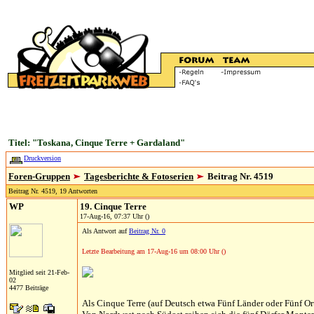
Titel: "Toskana, Cinque Terre + Gardaland"
Druckversion
Foren-Gruppen
Tagesberichte & Fotoserien
Beitrag Nr. 4519
Beitrag Nr. 4519, 19 Antworten
WP
19. Cinque Terre
17-Aug-16, 07:37 Uhr ()
Als Antwort auf
Beitrag Nr. 0
Letzte Bearbeitung am 17-Aug-16 um 08:00 Uhr ()
Mitglied seit 21-Feb-
02
4477 Beiträge
Als Cinque Terre (auf Deutsch etwa Fünf Länder oder Fünf Ort