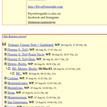
http://PayerFotografie.com
Payerfotografie is also on
facebook and Instagram
Moderatoren benachrichtigen
[
Alle Beiträge zeigen
]
Toskana, Cinque Terre + Gardaland
,
WP
, 06-Aug-16, 17:39 Uhr, (0)
Florenz (1. Teil)
,
WP
, 06-Aug-16, 17:57 Uhr, (1)
Florenz (2. Teil) Ponte Vecio
,
WP
, 06-Aug-16, 18:07 Uhr, (2)
Florenz (3. Teil) Dom
,
WP
, 06-Aug-16, 18:17 Uhr, (3)
Meleto, Brolio
,
WP
, 06-Aug-16, 18:35 Uhr, (4)
RE: Meleto, Brolio
,
McMac83
, 08-Aug-16, 21:55 Uhr, (10)
RE:
,
WP
, 09-Aug-16, 09:13 Uhr, (11)
Cortona
,
WP
, 07-Aug-16, 11:32 Uhr, (5)
Montepulciano
,
WP
, 07-Aug-16, 13:25 Uhr, (6)
Montalcino
,
WP
, 07-Aug-16, 14:58 Uhr, (7)
Siena
,
WP
, 07-Aug-16, 15:12 Uhr, (8)
Monteriggioni
,
WP
, 07-Aug-16, 15:20 Uhr, (9)
San Gimignano
,
WP
, 13-Aug-16, 14:46 Uhr, (12)
Lucca
,
WP