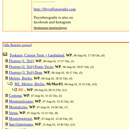
.........................
http://PayerFotografie.com
Payerfotografie is also on
facebook and Instagram
Moderatoren benachrichtigen
[
Alle Beiträge zeigen
]
Toskana, Cinque Terre + Gardaland
,
WP
, 06-Aug-16, 17:39 Uhr, (0)
Florenz (1. Teil)
,
WP
, 06-Aug-16, 17:57 Uhr, (1)
Florenz (2. Teil) Ponte Vecio
,
WP
, 06-Aug-16, 18:07 Uhr, (2)
Florenz (3. Teil) Dom
,
WP
, 06-Aug-16, 18:17 Uhr, (3)
Meleto, Brolio
,
WP
, 06-Aug-16, 18:35 Uhr, (4)
RE: Meleto, Brolio
,
McMac83
, 08-Aug-16, 21:55 Uhr, (10)
,
RE:
WP
, 09-Aug-16, 09:13 Uhr, (11)
Cortona
,
WP
, 07-Aug-16, 11:32 Uhr, (5)
Montepulciano
,
WP
, 07-Aug-16, 13:25 Uhr, (6)
Montalcino
,
WP
, 07-Aug-16, 14:58 Uhr, (7)
Siena
,
WP
, 07-Aug-16, 15:12 Uhr, (8)
Monteriggioni
,
WP
, 07-Aug-16, 15:20 Uhr, (9)
San Gimignano
,
WP
, 13-Aug-16, 14:46 Uhr, (12)