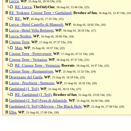
Lucca
,
WP
, 15-Aug-16, 18:10 Uhr, (13)
RE: Lucca
,
TheOnlyOne
, 18-Aug-16, 15:40 Uhr, (23)
RE: Toskana, Cinque Terre + Gardaland
,
Brother of fun
, 16-Aug-16, 12:47 Uhr, (14
RE:
,
WP
, 16-Aug-16, 17:31 Uhr, (15)
Lucca - Hotel Castello di Mannoli
,
WP
, 16-Aug-16, 18:05 Uhr, (16)
Lucca - Hotel Villa Bertagni
,
WP
, 16-Aug-16, 18:16 Uhr, (17)
Lucca Norden
,
WP
, 16-Aug-16, 20:06 Uhr, (18)
Cinque Terre
,
WP
, 17-Aug-16, 07:37 Uhr, (19)
Map
,
WP
, 25-Aug-16, 10:37 Uhr, (32)
Cinque Terre - Portovenere
,
WP
, 17-Aug-16, 07:51 Uhr, (20)
Cinque Terre - Vernazza
,
WP
, 18-Aug-16, 07:37 Uhr, (21)
RE: Cinque Terre - Vernazza
,
Boernie
, 18-Aug-16, 14:37 Uhr, (22)
Cinque Terre - Riomaggiore
,
WP
, 21-Aug-16, 11:32 Uhr, (24)
Desenzano del Garda
,
WP
, 21-Aug-16, 16:19 Uhr, (25)
Lazise - Peschiera - Sirmione
,
WP
, 21-Aug-16, 16:33 Uhr, (26)
Gardaland (1. Teil)
,
WP
, 21-Aug-16, 16:51 Uhr, (27)
RE: Gardaland (1. Teil)
,
Brother of fun
, 22-Aug-16, 13:03 Uhr, (31)
Gardaland (2. Teil) Fuga di Atlantide
,
WP
, 21-Aug-16, 16:56 Uhr, (28)
Gardaland (3. Teil) Oblivion - The Black Hole
,
WP
, 21-Aug-16, 17:00 Uhr, (29)
Elba
,
WP
, 21-Aug-16, 17:09 Uhr, (30)