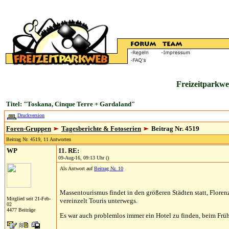
Freizeitparkwe
Titel: "Toskana, Cinque Terre + Gardaland"
Druckversion
Foren-Gruppen
Tagesberichte & Fotoserien
Beitrag Nr. 4519
Beitrag Nr. 4519, 11 Antworten
WP
11. RE:
09-Aug-16, 09:13 Uhr ()
Als Antwort auf
Beitrag Nr. 10
Massentourismus findet in den größeren Städten statt, Floren
Mitglied seit 21-Feb-
vereinzelt Touris unterwegs.
02
4477 Beiträge
Es war auch problemlos immer ein Hotel zu finden, beim Früh