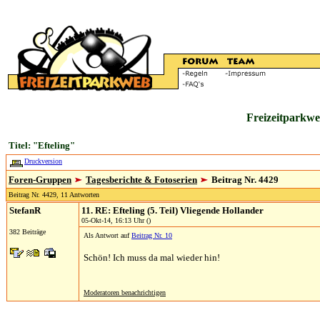
Freizeitparkwe
Titel: "Efteling"
Druckversion
Foren-Gruppen
Tagesberichte & Fotoserien
Beitrag Nr. 4429
Beitrag Nr. 4429, 11 Antworten
StefanR
11. RE: Efteling (5. Teil) Vliegende Hollander
05-Okt-14, 16:13 Uhr ()
382 Beiträge
Als Antwort auf
Beitrag Nr. 10
Schön! Ich muss da mal wieder hin!
Moderatoren benachrichtigen