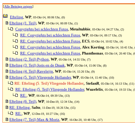
[
Alle Beiträge zeigen
]
Efteling
,
WP
, 03-Okt-14, 00:06 Uhr, (0)
Efteling (1. Teil)
,
WP
, 03-Okt-14, 00:09 Uhr, (1)
Copyrights bei schlechten Fotos
,
Metaltubbie
, 03-Okt-14, 04:27 Uhr, (2)
RE: Copyrights bei schlechten Fotos
,
WP
, 03-Okt-14, 09:17 Uhr, (3)
RE: Copyrights bei schlechten Fotos
,
ECS
, 03-Okt-14, 10:02 Uhr, (4)
RE: Copyrights bei schlechten Fotos
,
Alex Korting
, 03-Okt-14, 10:45 Uhr, 
RE: Copyrights bei schlechten Fotos
,
Phanthomas
, 03-Okt-14, 20:40 Uhr, (
Efteling (2. Teil) Python
,
WP
, 05-Okt-14, 14:55 Uhr, (7)
Efteling (3. Teil) Joris en de Draak
,
WP
, 05-Okt-14, 15:06 Uhr, (8)
Efteling (4. Teil) Raveleijn
,
WP
, 05-Okt-14, 15:26 Uhr, (9)
Efteling (5. Teil) Vliegende Hollander
,
WP
, 05-Okt-14, 15:40 Uhr, (10)
,
RE: Efteling (5. Teil) Vliegende Hollander
StefanR
, 05-Okt-14, 16:13 Uhr, (11)
RE: Efteling (5. Teil) Vliegende Hollander
,
Wuzefelix
, 05-Okt-14, 19:33 Uhr, (
RE:
,
WP
, 06-Okt-14, 09:39 Uhr, (13)
Efteling (6. Teil)
,
WP
, 10-Dez-19, 12:34 Uhr, (14)
RE: Efteling
,
Salto
, 11-Dez-19, 16:26 Uhr, (15)
RE:
,
WP
, 12-Dez-19, 10:27 Uhr, (16)
Efteling (7. Teil) Max & Moriz
,
WP
, 16-Okt-20, 10:48 Uhr, (17)