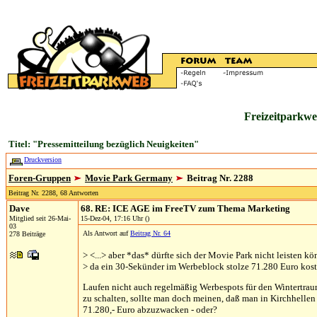
Freizeitparkwe
Titel: "Pressemitteilung bezüglich Neuigkeiten"
Druckversion
Foren-Gruppen
Movie Park Germany
Beitrag Nr. 2288
Beitrag Nr. 2288, 68 Antworten
Dave
68. RE: ICE AGE im FreeTV zum Thema Marketing
Mitglied seit 26-Mai-
15-Dez-04, 17:16 Uhr ()
03
Als Antwort auf
Beitrag Nr. 64
278 Beiträge
> <...> aber *das* dürfte sich der Movie Park nicht leisten kö
> da ein 30-Sekünder im Werbeblock stolze 71.280 Euro kost
Laufen nicht auch regelmäßig Werbespots für den Wintertrau
zu schalten, sollte man doch meinen, daß man in Kirchhellen
71.280,- Euro abzuzwacken - oder?