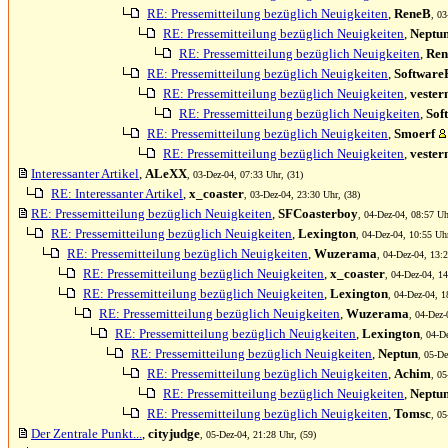
RE: Pressemitteilung bezüglich Neuigkeiten
,
ReneB
, 03
RE: Pressemitteilung bezüglich Neuigkeiten
,
Neptu
RE: Pressemitteilung bezüglich Neuigkeiten
,
Re
RE: Pressemitteilung bezüglich Neuigkeiten
,
Software
RE: Pressemitteilung bezüglich Neuigkeiten
,
vester
RE: Pressemitteilung bezüglich Neuigkeiten
,
Sof
RE: Pressemitteilung bezüglich Neuigkeiten
,
Smoerf
RE: Pressemitteilung bezüglich Neuigkeiten
,
vester
Interessanter Artikel
,
ALeXX
, 03-Dez-04, 07:33 Uhr, (31)
RE: Interessanter Artikel
,
x_coaster
, 03-Dez-04, 23:30 Uhr, (38)
RE: Pressemitteilung bezüglich Neuigkeiten
,
SFCoasterboy
, 04-Dez-04, 08:57 Uh
RE: Pressemitteilung bezüglich Neuigkeiten
,
Lexington
, 04-Dez-04, 10:55 Uhr
RE: Pressemitteilung bezüglich Neuigkeiten
,
Wuzerama
, 04-Dez-04, 13:2
RE: Pressemitteilung bezüglich Neuigkeiten
,
x_coaster
, 04-Dez-04, 14
RE: Pressemitteilung bezüglich Neuigkeiten
,
Lexington
, 04-Dez-04, 1
RE: Pressemitteilung bezüglich Neuigkeiten
,
Wuzerama
, 04-Dez-
RE: Pressemitteilung bezüglich Neuigkeiten
,
Lexington
, 04-D
RE: Pressemitteilung bezüglich Neuigkeiten
,
Neptun
, 05-De
RE: Pressemitteilung bezüglich Neuigkeiten
,
Achim
, 05
RE: Pressemitteilung bezüglich Neuigkeiten
,
Neptu
RE: Pressemitteilung bezüglich Neuigkeiten
,
Tomsc
, 05
Der Zentrale Punkt...
,
cityjudge
, 05-Dez-04, 21:28 Uhr, (59)