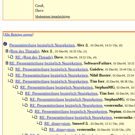
Gruß,
Dave
Moderatoren benachrichtigen
[
Alle Beiträge zeigen
]
Pressemitteilung bezüglich Neuigkeiten
,
Alex
, 01-Dez-04, 14:51 Uhr, (0)
(Rest des Threads)
,
Alex
, 01-Dez-04, 16:33 Uhr, (1)
RE: (Rest des Threads)
,
Dave
, 01-Dez-04, 19:52 Uhr, (4)
RE: Pressemitteilung bezüglich Neuigkeiten
,
SoftwareFailure
, 01-Dez-04, 19:31
RE: Pressemitteilung bezüglich Neuigkeiten
,
Gnislew
, 01-Dez-04, 19:44 Uhr, (
RE: Pressemitteilung bezüglich Neuigkeiten
,
Nihil Baxter
, 01-Dez-04, 23:34 
RE: Pressemitteilung bezüglich Neuigkeiten
,
Tim Iser
, 02-Dez-04, 08:38 Uhr, 
RE: Pressemitteilung bezüglich Neuigkeiten
,
StephanMG
, 02-Dez-04, 10:
RE: Pressemitteilung bezüglich Neuigkeiten
,
Tim Iser
, 02-Dez-04, 10:
RE: Pressemitteilung bezüglich Neuigkeiten
,
StephanMG
, 02-Dez
RE: Pressemitteilung bezüglich Neuigkeiten
,
vestermike
, 02-Dez-
RE: Pressemitteilung bezüglich Neuigkeiten
,
Neptun
, 02-Dez-04
RE: Pressemitteilung bezüglich Neuigkeiten
,
vestermike
,
RE: disneystore
,
Smoerf
, 02-Dez-04, 13:11 Uhr, (18)
RE: disneystore
,
vestermike
, 02-Dez-04, 13:20 Uhr, (19)