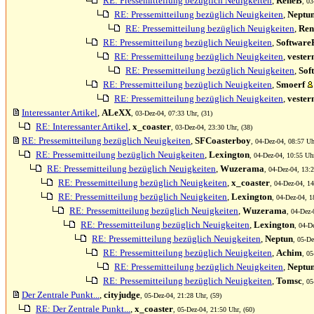
RE: Pressemitteilung bezüglich Neuigkeiten
,
ReneB
, 03
RE: Pressemitteilung bezüglich Neuigkeiten
,
Neptu
RE: Pressemitteilung bezüglich Neuigkeiten
,
Re
RE: Pressemitteilung bezüglich Neuigkeiten
,
Software
RE: Pressemitteilung bezüglich Neuigkeiten
,
vester
RE: Pressemitteilung bezüglich Neuigkeiten
,
Sof
RE: Pressemitteilung bezüglich Neuigkeiten
,
Smoerf
RE: Pressemitteilung bezüglich Neuigkeiten
,
vester
Interessanter Artikel
,
ALeXX
, 03-Dez-04, 07:33 Uhr, (31)
RE: Interessanter Artikel
,
x_coaster
, 03-Dez-04, 23:30 Uhr, (38)
RE: Pressemitteilung bezüglich Neuigkeiten
,
SFCoasterboy
, 04-Dez-04, 08:57 Uh
RE: Pressemitteilung bezüglich Neuigkeiten
,
Lexington
, 04-Dez-04, 10:55 Uhr
RE: Pressemitteilung bezüglich Neuigkeiten
,
Wuzerama
, 04-Dez-04, 13:2
RE: Pressemitteilung bezüglich Neuigkeiten
,
x_coaster
, 04-Dez-04, 14
RE: Pressemitteilung bezüglich Neuigkeiten
,
Lexington
, 04-Dez-04, 1
RE: Pressemitteilung bezüglich Neuigkeiten
,
Wuzerama
, 04-Dez-
RE: Pressemitteilung bezüglich Neuigkeiten
,
Lexington
, 04-D
RE: Pressemitteilung bezüglich Neuigkeiten
,
Neptun
, 05-De
RE: Pressemitteilung bezüglich Neuigkeiten
,
Achim
, 05
RE: Pressemitteilung bezüglich Neuigkeiten
,
Neptu
RE: Pressemitteilung bezüglich Neuigkeiten
,
Tomsc
, 05
Der Zentrale Punkt...
,
cityjudge
, 05-Dez-04, 21:28 Uhr, (59)
RE: Der Zentrale Punkt...
,
x_coaster
, 05-Dez-04, 21:50 Uhr, (60)