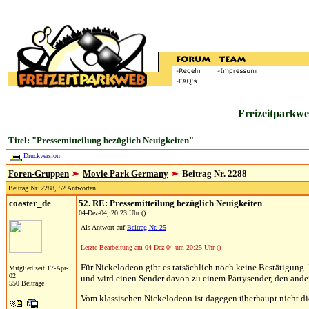
Freizeitparkwe
Titel: "Pressemitteilung bezüglich Neuigkeiten"
Druckversion
Foren-Gruppen
Movie Park Germany
Beitrag Nr. 2288
Beitrag Nr. 2288, 52 Antworten
coaster_de
52. RE: Pressemitteilung bezüglich Neuigkeiten
04-Dez-04, 20:23 Uhr ()
Als Antwort auf
Beitrag Nr. 25
Letzte Bearbeitung am 04-Dez-04 um 20:25 Uhr ()
Für Nickelodeon gibt es tatsächlich noch keine Bestätigung.
Mitglied seit 17-Apr-
02
und wird einen Sender davon zu einem Partysender, den ander
550 Beiträge
Vom klassischen Nickelodeon ist dagegen überhaupt nicht di