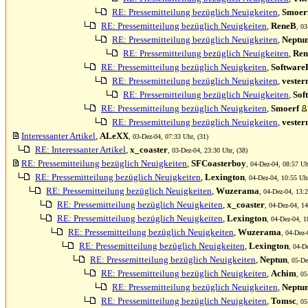
RE: Pressemitteilung bezüglich Neuigkeiten
,
Smoer
RE: Pressemitteilung bezüglich Neuigkeiten
,
ReneB
, 03
RE: Pressemitteilung bezüglich Neuigkeiten
,
Neptu
RE: Pressemitteilung bezüglich Neuigkeiten
,
Re
RE: Pressemitteilung bezüglich Neuigkeiten
,
Software
RE: Pressemitteilung bezüglich Neuigkeiten
,
vester
RE: Pressemitteilung bezüglich Neuigkeiten
,
Sof
RE: Pressemitteilung bezüglich Neuigkeiten
,
Smoerf
RE: Pressemitteilung bezüglich Neuigkeiten
,
vester
Interessanter Artikel
,
ALeXX
, 03-Dez-04, 07:33 Uhr, (31)
RE: Interessanter Artikel
,
x_coaster
, 03-Dez-04, 23:30 Uhr, (38)
RE: Pressemitteilung bezüglich Neuigkeiten
,
SFCoasterboy
, 04-Dez-04, 08:57 Uh
RE: Pressemitteilung bezüglich Neuigkeiten
,
Lexington
, 04-Dez-04, 10:55 Uhr
RE: Pressemitteilung bezüglich Neuigkeiten
,
Wuzerama
, 04-Dez-04, 13:2
RE: Pressemitteilung bezüglich Neuigkeiten
,
x_coaster
, 04-Dez-04, 14
RE: Pressemitteilung bezüglich Neuigkeiten
,
Lexington
, 04-Dez-04, 1
RE: Pressemitteilung bezüglich Neuigkeiten
,
Wuzerama
, 04-Dez-
RE: Pressemitteilung bezüglich Neuigkeiten
,
Lexington
, 04-D
RE: Pressemitteilung bezüglich Neuigkeiten
,
Neptun
, 05-De
RE: Pressemitteilung bezüglich Neuigkeiten
,
Achim
, 05
RE: Pressemitteilung bezüglich Neuigkeiten
,
Neptu
RE: Pressemitteilung bezüglich Neuigkeiten
,
Tomsc
, 05