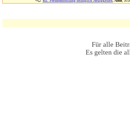
RE: Pressemitteilung bezüglich Neuigkeiten
,
Addi
, 26-D
Für alle Beit
Es gelten die 