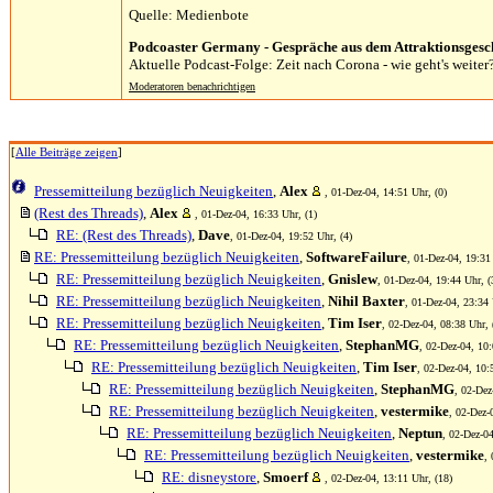
Quelle: Medienbote
Podcoaster Germany - Gespräche aus dem Attraktionsgesc
Aktuelle Podcast-Folge: Zeit nach Corona - wie geht's weiter?
Moderatoren benachrichtigen
[
Alle Beiträge zeigen
]
Pressemitteilung bezüglich Neuigkeiten
,
Alex
, 01-Dez-04, 14:51 Uhr, (0)
(Rest des Threads)
,
Alex
, 01-Dez-04, 16:33 Uhr, (1)
RE: (Rest des Threads)
,
Dave
, 01-Dez-04, 19:52 Uhr, (4)
RE: Pressemitteilung bezüglich Neuigkeiten
,
SoftwareFailure
, 01-Dez-04, 19:31
RE: Pressemitteilung bezüglich Neuigkeiten
,
Gnislew
, 01-Dez-04, 19:44 Uhr, (
RE: Pressemitteilung bezüglich Neuigkeiten
,
Nihil Baxter
, 01-Dez-04, 23:34 
RE: Pressemitteilung bezüglich Neuigkeiten
,
Tim Iser
, 02-Dez-04, 08:38 Uhr, 
RE: Pressemitteilung bezüglich Neuigkeiten
,
StephanMG
, 02-Dez-04, 10:
RE: Pressemitteilung bezüglich Neuigkeiten
,
Tim Iser
, 02-Dez-04, 10:
RE: Pressemitteilung bezüglich Neuigkeiten
,
StephanMG
, 02-Dez
RE: Pressemitteilung bezüglich Neuigkeiten
,
vestermike
, 02-Dez-
RE: Pressemitteilung bezüglich Neuigkeiten
,
Neptun
, 02-Dez-04
RE: Pressemitteilung bezüglich Neuigkeiten
,
vestermike
,
RE: disneystore
,
Smoerf
, 02-Dez-04, 13:11 Uhr, (18)