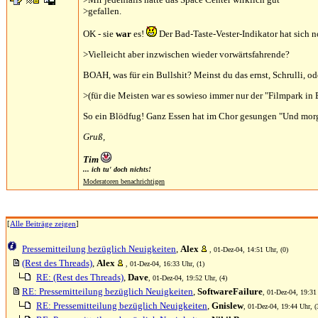
>gefallen.
OK - sie
war
es!
Der Bad-Taste-Vester-Indikator hat sich no
>Vielleicht aber inzwischen wieder vorwärtsfahrende?
BOAH, was für ein Bullshit? Meinst du das ernst, Schrulli, o
>(für die Meisten war es sowieso immer nur der "Filmpark in 
So ein Blödfug! Ganz Essen hat im Chor gesungen "Und mor
Gruß,
Tim
... ich tu' doch nichts!
Moderatoren benachrichtigen
[
Alle Beiträge zeigen
]
Pressemitteilung bezüglich Neuigkeiten
,
Alex
, 01-Dez-04, 14:51 Uhr, (0)
(Rest des Threads)
,
Alex
, 01-Dez-04, 16:33 Uhr, (1)
RE: (Rest des Threads)
,
Dave
, 01-Dez-04, 19:52 Uhr, (4)
RE: Pressemitteilung bezüglich Neuigkeiten
,
SoftwareFailure
, 01-Dez-04, 19:31
RE: Pressemitteilung bezüglich Neuigkeiten
,
Gnislew
, 01-Dez-04, 19:44 Uhr, (