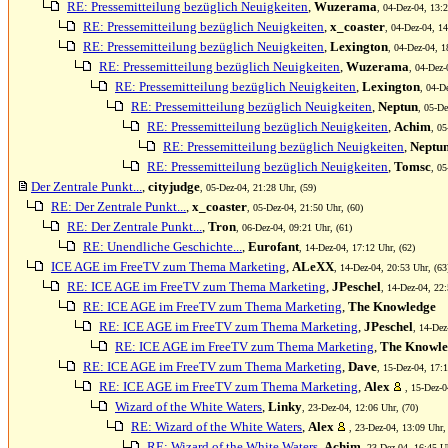
RE: Pressemitteilung bezüglich Neuigkeiten
,
Wuzerama
, 04-Dez-04, 13:2
RE: Pressemitteilung bezüglich Neuigkeiten
,
x_coaster
, 04-Dez-04, 14
RE: Pressemitteilung bezüglich Neuigkeiten
,
Lexington
, 04-Dez-04, 1
RE: Pressemitteilung bezüglich Neuigkeiten
,
Wuzerama
, 04-Dez-
RE: Pressemitteilung bezüglich Neuigkeiten
,
Lexington
, 04-D
RE: Pressemitteilung bezüglich Neuigkeiten
,
Neptun
, 05-De
RE: Pressemitteilung bezüglich Neuigkeiten
,
Achim
, 05
RE: Pressemitteilung bezüglich Neuigkeiten
,
Neptu
RE: Pressemitteilung bezüglich Neuigkeiten
,
Tomsc
, 05
Der Zentrale Punkt...
,
cityjudge
, 05-Dez-04, 21:28 Uhr, (59)
RE: Der Zentrale Punkt...
,
x_coaster
, 05-Dez-04, 21:50 Uhr, (60)
RE: Der Zentrale Punkt...
,
Tron
, 06-Dez-04, 09:21 Uhr, (61)
RE: Unendliche Geschichte...
,
Eurofant
, 14-Dez-04, 17:12 Uhr, (62)
ICE AGE im FreeTV zum Thema Marketing
,
ALeXX
, 14-Dez-04, 20:53 Uhr, (63
RE: ICE AGE im FreeTV zum Thema Marketing
,
JPeschel
, 14-Dez-04, 22:
RE: ICE AGE im FreeTV zum Thema Marketing
,
The Knowledge
RE: ICE AGE im FreeTV zum Thema Marketing
,
JPeschel
, 14-Dez
RE: ICE AGE im FreeTV zum Thema Marketing
,
The Knowle
RE: ICE AGE im FreeTV zum Thema Marketing
,
Dave
, 15-Dez-04, 17:1
RE: ICE AGE im FreeTV zum Thema Marketing
,
Alex
, 15-Dez-0
Wizard of the White Waters
,
Linky
, 23-Dez-04, 12:06 Uhr, (70)
RE: Wizard of the White Waters
,
Alex
, 23-Dez-04, 13:09 Uhr,
RE: Wizard of the White Waters
,
Achim
, 23-Dez-04, 16:45 Uh