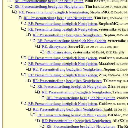
RE: Pressemitteilung bezüglich Neuigkeiten
,
Nihil Baxter
, 01-Dez-04, 23:34 
RE: Pressemitteilung bezüglich Neuigkeiten
,
Tim Iser
, 02-Dez-04, 08:38 Uhr, 
RE: Pressemitteilung bezüglich Neuigkeiten
,
StephanMG
, 02-Dez-04, 10:
RE: Pressemitteilung bezüglich Neuigkeiten
,
Tim Iser
, 02-Dez-04, 10:
RE: Pressemitteilung bezüglich Neuigkeiten
,
StephanMG
, 02-Dez
RE: Pressemitteilung bezüglich Neuigkeiten
,
vestermike
, 02-Dez-
RE: Pressemitteilung bezüglich Neuigkeiten
,
Neptun
, 02-Dez-04
RE: Pressemitteilung bezüglich Neuigkeiten
,
vestermike
,
RE: disneystore
,
Smoerf
, 02-Dez-04, 13:11 Uhr, (18)
RE: disneystore
,
vestermike
, 02-Dez-04, 13:20 Uhr, (19)
RE: Pressemitteilung bezüglich Neuigkeiten
,
vanOrton
, 02-Dez-04
RE: Pressemitteilung bezüglich Neuigkeiten
,
Maaahzel
, 02-Dez-04
RE: Pressemitteilung bezüglich Neuigkeiten
,
Neptun
, 02-Dez-04
RE: Pressemitteilung bezüglich Neuigkeiten
,
Zira
, 02-Dez-04, 12:33
RE: Pressemitteilung bezüglich Neuigkeiten
,
Teletommy
, 02-
RE: Pressemitteilung bezüglich Neuigkeiten
,
Zira
, 02-Dez-0
RE: Pressemitteilung bezüglich Neuigkeiten
,
Teletom
RE: Pressemitteilung bezüglich Neuigkeiten
,
coaste
RE: Pressemitteilung bezüglich Neuigkeiten
,
Gnislew
, 02-Dez-04, 
RE: Pressemitteilung bezüglich Neuigkeiten
,
jwahl
, 02-Dez-04, 
RE: Pressemitteilung bezüglich Neuigkeiten
,
BB Mac
, 02-
RE: Pressemitteilung bezüglich Neuigkeiten
,
ALeXX
, 
RE: Pressemitteilung bezüglich Neuigkeiten
,
The K