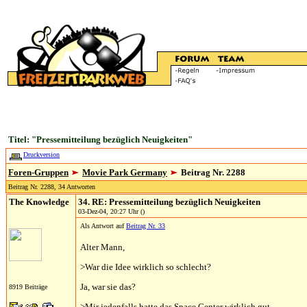
Titel: "Pressemitteilung bezüglich Neuigkeiten"
Druckversion
Foren-Gruppen
Movie Park Germany
Beitrag Nr. 2288
Beitrag Nr. 2288, 34 Antworten
The Knowledge
34. RE: Pressemitteilung bezüglich Neuigkeiten
03-Dez-04, 20:27 Uhr ()
Als Antwort auf
Beitrag Nr. 33
Alter Mann,
>War die Idee wirklich so schlecht?
Ja, war sie das?
8919 Beiträge
>Mir jedenfalls hatte das Space Center wirklich gut