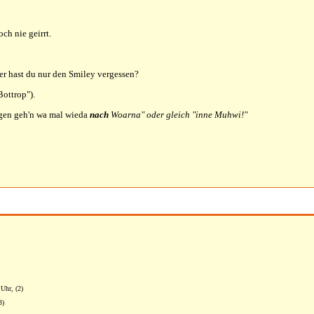
ch nie geirrt.
der hast du nur den Smiley vergessen?
Bottrop").
gen geh'n wa mal wieda
nach
Woarna" oder gleich "inne Muhwi!"
 Uhr, (2)
3)