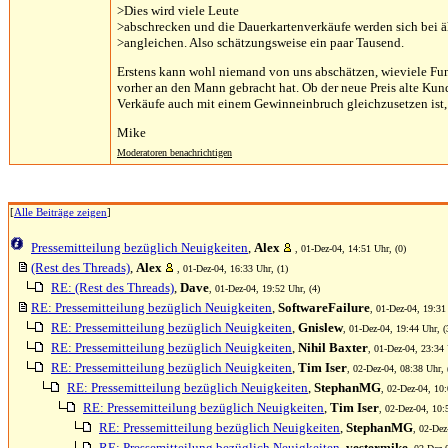
>Dies wird viele Leute
>abschrecken und die Dauerkartenverkäufe werden sich bei 
>angleichen. Also schätzungsweise ein paar Tausend.
Erstens kann wohl niemand von uns abschätzen, wieviele Fu
vorher an den Mann gebracht hat. Ob der neue Preis alte Kun
Verkäufe auch mit einem Gewinneinbruch gleichzusetzen ist, h
Mike
Moderatoren benachrichtigen
[
Alle Beiträge zeigen
]
Pressemitteilung bezüglich Neuigkeiten
,
Alex
, 01-Dez-04, 14:51 Uhr, (0)
(Rest des Threads)
,
Alex
, 01-Dez-04, 16:33 Uhr, (1)
RE: (Rest des Threads)
,
Dave
, 01-Dez-04, 19:52 Uhr, (4)
RE: Pressemitteilung bezüglich Neuigkeiten
,
SoftwareFailure
, 01-Dez-04, 19:31
RE: Pressemitteilung bezüglich Neuigkeiten
,
Gnislew
, 01-Dez-04, 19:44 Uhr, (
RE: Pressemitteilung bezüglich Neuigkeiten
,
Nihil Baxter
, 01-Dez-04, 23:34 
RE: Pressemitteilung bezüglich Neuigkeiten
,
Tim Iser
, 02-Dez-04, 08:38 Uhr, 
RE: Pressemitteilung bezüglich Neuigkeiten
,
StephanMG
, 02-Dez-04, 10:
RE: Pressemitteilung bezüglich Neuigkeiten
,
Tim Iser
, 02-Dez-04, 10:
RE: Pressemitteilung bezüglich Neuigkeiten
,
StephanMG
, 02-Dez
RE: Pressemitteilung bezüglich Neuigkeiten
,
vestermike