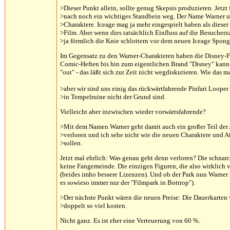
>Dieser Punkt allein, sollte genug Skepsis produzieren. Jetzt
>nach noch ein wichtiges Standbein weg. Der Name Warner un
>Charaktere. Iceage mag ja mehr eingespielt haben als dieser
>Film. Aber wenn dies tatsächlich Einfluss auf die Besucherz
>ja förmlich die Knie schlottern vor dem neuen Iceage Spong
Im Gegensatz zu den Warner-Charakteren haben die Disney-F
Comic-Heften bis hin zum eigentlichen Brand "Disney" kann 
"out" - das läßt sich zur Zeit nicht wegdiskutieren. Wie das m
>aber wir sind uns einig das rückwärtfahrende Pinfari Loope
>in Tempelruine nicht der Grund sind.
Vielleicht aber inzwischen wieder vorwärtsfahrende?
>Mit dem Namen Warner geht damit auch ein großer Teil der 
>verloren und ich sehe nicht wie die neuen Charaktere und A
>sollen.
Jetzt mal ehrlich: Was genau geht denn verloren? Die schnar
keine Fangemeinde. Die einzigen Figuren, die also wirklich 
(beides imho bessere Lizenzen). Und ob der Park nun Warner he
es sowieso immer nur der "Filmpark in Bottrop").
>Der nächste Punkt wären die neuen Preise: Die Dauerkarten
>doppelt so viel kosten.
Nicht ganz. Es ist eher eine Verteuerung von 60 %.