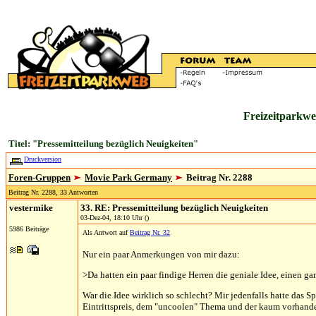
Freizeitparkwe
Titel: "Pressemitteilung bezüglich Neuigkeiten"
Druckversion
Foren-Gruppen
Movie Park Germany
Beitrag Nr. 2288
Beitrag Nr. 2288, 33 Antworten
vestermike
33. RE: Pressemitteilung bezüglich Neuigkeiten
03-Dez-04, 18:10 Uhr ()
5986 Beiträge
Als Antwort auf
Beitrag Nr. 32
Nur ein paar Anmerkungen von mir dazu:
>Da hatten ein paar findige Herren die geniale Idee, einen ga
War die Idee wirklich so schlecht? Mir jedenfalls hatte das 
Eintrittspreis, dem "uncoolen" Thema und der kaum vorhand