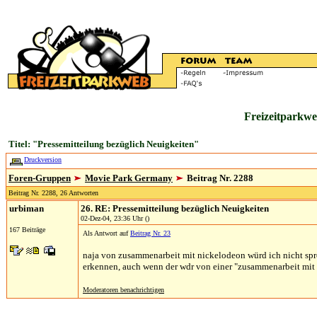
Freizeitparkwe
Titel: "Pressemitteilung bezüglich Neuigkeiten"
Druckversion
Foren-Gruppen
Movie Park Germany
Beitrag Nr. 2288
Beitrag Nr. 2288, 26 Antworten
urbiman
26. RE: Pressemitteilung bezüglich Neuigkeiten
02-Dez-04, 23:36 Uhr ()
167 Beiträge
Als Antwort auf
Beitrag Nr. 23
naja von zusammenarbeit mit nickelodeon würd ich nicht sprec
erkennen, auch wenn der wdr von einer "zusammenarbeit mit 2
Moderatoren benachrichtigen