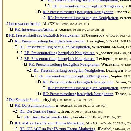
RE: Pressemitteilung bezüglich Neuigkeiten
,
vester
RE: Pressemitteilung bezüglich Neuigkeiten
,
Sof
RE: Pressemitteilung bezüglich Neuigkeiten
,
Smoerf
RE: Pressemitteilung bezüglich Neuigkeiten
,
vester
Interessanter Artikel
,
ALeXX
, 03-Dez-04, 07:33 Uhr, (31)
RE: Interessanter Artikel
,
x_coaster
, 03-Dez-04, 23:30 Uhr, (38)
RE: Pressemitteilung bezüglich Neuigkeiten
,
SFCoasterboy
, 04-Dez-04, 08:57 Uh
RE: Pressemitteilung bezüglich Neuigkeiten
,
Lexington
, 04-Dez-04, 10:55 Uhr
RE: Pressemitteilung bezüglich Neuigkeiten
,
Wuzerama
, 04-Dez-04, 13:2
RE: Pressemitteilung bezüglich Neuigkeiten
,
x_coaster
, 04-Dez-04, 14
RE: Pressemitteilung bezüglich Neuigkeiten
,
Lexington
, 04-Dez-04, 1
RE: Pressemitteilung bezüglich Neuigkeiten
,
Wuzerama
, 04-Dez-
RE: Pressemitteilung bezüglich Neuigkeiten
,
Lexington
, 04-D
RE: Pressemitteilung bezüglich Neuigkeiten
,
Neptun
, 05-De
RE: Pressemitteilung bezüglich Neuigkeiten
,
Achim
, 05
RE: Pressemitteilung bezüglich Neuigkeiten
,
Neptu
RE: Pressemitteilung bezüglich Neuigkeiten
,
Tomsc
, 05
Der Zentrale Punkt...
,
cityjudge
, 05-Dez-04, 21:28 Uhr, (59)
RE: Der Zentrale Punkt...
,
x_coaster
, 05-Dez-04, 21:50 Uhr, (60)
RE: Der Zentrale Punkt...
,
Tron
, 06-Dez-04, 09:21 Uhr, (61)
RE: Unendliche Geschichte...
,
Eurofant
, 14-Dez-04, 17:12 Uhr, (62)
ICE AGE im FreeTV zum Thema Marketing
,
ALeXX
, 14-Dez-04, 20:53 Uhr, (63
RE: ICE AGE im FreeTV zum Thema Marketing
,
JPeschel
, 14-Dez-04, 22: