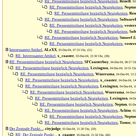
RE: Pressemitteilung bezüglich Neuigkeiten
,
ReneB
, 03
RE: Pressemitteilung bezüglich Neuigkeiten
,
Neptu
RE: Pressemitteilung bezüglich Neuigkeiten
,
Re
RE: Pressemitteilung bezüglich Neuigkeiten
,
Software
RE: Pressemitteilung bezüglich Neuigkeiten
,
vester
RE: Pressemitteilung bezüglich Neuigkeiten
,
Sof
RE: Pressemitteilung bezüglich Neuigkeiten
,
Smoerf
RE: Pressemitteilung bezüglich Neuigkeiten
,
vester
Interessanter Artikel
,
ALeXX
, 03-Dez-04, 07:33 Uhr, (31)
RE: Interessanter Artikel
,
x_coaster
, 03-Dez-04, 23:30 Uhr, (38)
RE: Pressemitteilung bezüglich Neuigkeiten
,
SFCoasterboy
, 04-Dez-04, 08:57 Uh
RE: Pressemitteilung bezüglich Neuigkeiten
,
Lexington
, 04-Dez-04, 10:55 Uhr
RE: Pressemitteilung bezüglich Neuigkeiten
,
Wuzerama
, 04-Dez-04, 13:2
RE: Pressemitteilung bezüglich Neuigkeiten
,
x_coaster
, 04-Dez-04, 14
RE: Pressemitteilung bezüglich Neuigkeiten
,
Lexington
, 04-Dez-04, 1
RE: Pressemitteilung bezüglich Neuigkeiten
,
Wuzerama
, 04-Dez-
RE: Pressemitteilung bezüglich Neuigkeiten
,
Lexington
, 04-D
RE: Pressemitteilung bezüglich Neuigkeiten
,
Neptun
, 05-De
RE: Pressemitteilung bezüglich Neuigkeiten
,
Achim
, 05
RE: Pressemitteilung bezüglich Neuigkeiten
,
Neptu
RE: Pressemitteilung bezüglich Neuigkeiten
,
Tomsc
, 05
Der Zentrale Punkt...
,
cityjudge
, 05-Dez-04, 21:28 Uhr, (59)
RE: Der Zentrale Punkt...
,
x_coaster
, 05-Dez-04, 21:50 Uhr, (60)