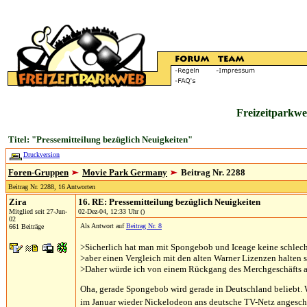
Freizeitparkwe
Titel: "Pressemitteilung bezüglich Neuigkeiten"
Druckversion
Foren-Gruppen
Movie Park Germany
Beitrag Nr. 2288
Beitrag Nr. 2288, 16 Antworten
Zira
16. RE: Pressemitteilung bezüglich Neuigkeiten
Mitglied seit 27-Jun-
02-Dez-04, 12:33 Uhr ()
02
Als Antwort auf
Beitrag Nr. 8
661 Beiträge
>Sicherlich hat man mit Spongebob und Iceage keine schlec
>aber einen Vergleich mit den alten Warner Lizenzen halten s
>Daher würde ich von einem Rückgang des Merchgeschäfts 
Oha, gerade Spongebob wird gerade in Deutschland beliebt. 
im Januar wieder Nickelodeon ans deutsche TV-Netz angeschl