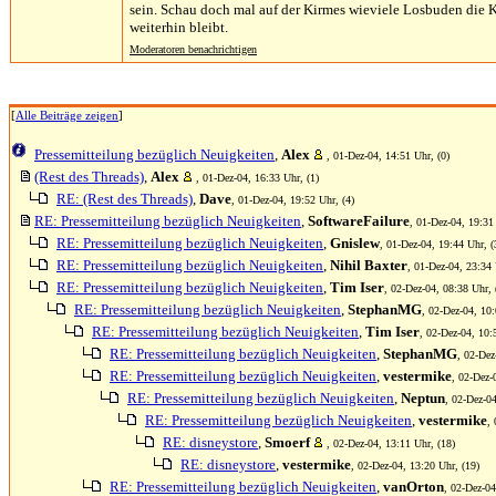
sein. Schau doch mal auf der Kirmes wieviele Losbuden die K
weiterhin bleibt.
Moderatoren benachrichtigen
[
Alle Beiträge zeigen
]
Pressemitteilung bezüglich Neuigkeiten
,
Alex
, 01-Dez-04, 14:51 Uhr, (0)
(Rest des Threads)
,
Alex
, 01-Dez-04, 16:33 Uhr, (1)
RE: (Rest des Threads)
,
Dave
, 01-Dez-04, 19:52 Uhr, (4)
RE: Pressemitteilung bezüglich Neuigkeiten
,
SoftwareFailure
, 01-Dez-04, 19:31
RE: Pressemitteilung bezüglich Neuigkeiten
,
Gnislew
, 01-Dez-04, 19:44 Uhr, (
RE: Pressemitteilung bezüglich Neuigkeiten
,
Nihil Baxter
, 01-Dez-04, 23:34 
RE: Pressemitteilung bezüglich Neuigkeiten
,
Tim Iser
, 02-Dez-04, 08:38 Uhr, 
RE: Pressemitteilung bezüglich Neuigkeiten
,
StephanMG
, 02-Dez-04, 10:
RE: Pressemitteilung bezüglich Neuigkeiten
,
Tim Iser
, 02-Dez-04, 10:
RE: Pressemitteilung bezüglich Neuigkeiten
,
StephanMG
, 02-Dez
RE: Pressemitteilung bezüglich Neuigkeiten
,
vestermike
, 02-Dez-
RE: Pressemitteilung bezüglich Neuigkeiten
,
Neptun
, 02-Dez-04
RE: Pressemitteilung bezüglich Neuigkeiten
,
vestermike
,
RE: disneystore
,
Smoerf
, 02-Dez-04, 13:11 Uhr, (18)
RE: disneystore
,
vestermike
, 02-Dez-04, 13:20 Uhr, (19)
RE: Pressemitteilung bezüglich Neuigkeiten
,
vanOrton
, 02-Dez-04