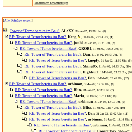
Moderatoren benachrichtigen
[
Alle Beiträge zeigen
]
Tower of Terror bereits im Bau?
,
ALeXX
, 30-Jan-02, 19:36 Uhr, (0)
RE: Tower of Terror bereits im Bau?
,
Keng
, 30-Jan-02, 21:04 Uhr, (1)
RE: Tower of Terror bereits im Bau?
,
jwahl
, 31-Jan-02, 01:44 Uhr, (2)
RE: Tower of Terror bereits im Bau?
,
GROBI
, 31-Jan-02, 10:32 Uhr, (3)
RE: Tower of Terror bereits im Bau?
,
Dan
, 31-Jan-02, 10:43 Uhr, (4)
RE: Tower of Terror bereits im Bau?
,
knopfy
, 31-Jan-02, 11:50 Uhr, (5)
RE: Tower of Terror bereits im Bau?
,
Shinji85
, 31-Jan-02, 16:33 Uhr, (19)
RE: Tower of Terror bereits im Bau?
,
flightsurf
, 18-Feb-02, 23:02 Uhr, (36
RE: Tower of Terror bereits im Bau?
,
Dan
, 18-Feb-02, 23:45 Uhr, (37)
RE: Tower of Terror bereits im Bau?
,
urbiman
, 31-Jan-02, 12:35 Uhr, (6)
RE: Tower of Terror bereits im Bau?
,
Blitz
, 31-Jan-02, 12:39 Uhr, (7)
RE: Tower of Terror bereits im Bau?
,
Mario
, 31-Jan-02, 12:41 Uhr, (8)
RE: Tower of Terror bereits im Bau?
,
urbiman
, 31-Jan-02, 12:53 Uhr, (9)
RE: Tower of Terror bereits im Bau?
,
Blitz
, 31-Jan-02, 12:57 Uhr, (10)
RE: Tower of Terror bereits im Bau?
,
Dan
, 31-Jan-02, 13:02 Uhr, (11)
RE: Tower of Terror bereits im Bau?
,
urbiman
, 31-Jan-02, 13:16 Uhr, 
RE: Tower of Terror bereits im Bau?
,
urbiman
, 31-Jan-02, 13:36 U
RE: Tower of Terror bereits im Bau?
,
Coasterboy
, 31-Jan-02, 