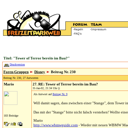
Titel: "Tower of Terror bereits im Bau?"
Druckversion
Foren-Gruppen
Disney
Beitrag Nr. 230
Beitrag Nr. 230, 27 Antworten
Mario
27. RE: Tower of Terror bereits im Bau?
31-Jan-02, 21:34 Uhr ()
Als Antwort auf
Beitrag Nr. 9
Will damit sagen, dass zwischen einer "Stange", dem Tower 
Das mit der "Stange" bitte nicht falsch verstehen! Wollte ein
183 Beiträge
Mario
http://www.wbmwguide.com
- Wieder mit neuen WBMW Ma