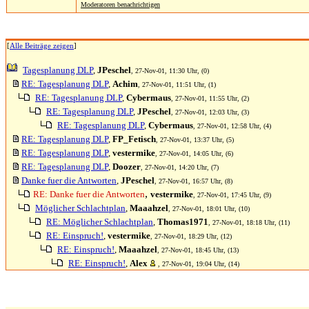
Moderatoren benachrichtigen
[
Alle Beiträge zeigen
]
Tagesplanung DLP
,
JPeschel
, 27-Nov-01, 11:30 Uhr, (0)
RE: Tagesplanung DLP
,
Achim
, 27-Nov-01, 11:51 Uhr, (1)
RE: Tagesplanung DLP
,
Cybermaus
, 27-Nov-01, 11:55 Uhr, (2)
RE: Tagesplanung DLP
,
JPeschel
, 27-Nov-01, 12:03 Uhr, (3)
RE: Tagesplanung DLP
,
Cybermaus
, 27-Nov-01, 12:58 Uhr, (4)
RE: Tagesplanung DLP
,
FP_Fetisch
, 27-Nov-01, 13:37 Uhr, (5)
RE: Tagesplanung DLP
,
vestermike
, 27-Nov-01, 14:05 Uhr, (6)
RE: Tagesplanung DLP
,
Doozer
, 27-Nov-01, 14:20 Uhr, (7)
Danke fuer die Antworten
,
JPeschel
, 27-Nov-01, 16:57 Uhr, (8)
,
RE: Danke fuer die Antworten
vestermike
, 27-Nov-01, 17:45 Uhr, (9)
Möglicher Schlachtplan
,
Maaahzel
, 27-Nov-01, 18:01 Uhr, (10)
RE: Möglicher Schlachtplan
,
Thomas1971
, 27-Nov-01, 18:18 Uhr, (11)
RE: Einspruch!
,
vestermike
, 27-Nov-01, 18:29 Uhr, (12)
RE: Einspruch!
,
Maaahzel
, 27-Nov-01, 18:45 Uhr, (13)
RE: Einspruch!
,
Alex
, 27-Nov-01, 19:04 Uhr, (14)