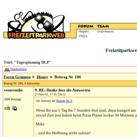
Freizeitparkwe
Titel: "Tagesplanung DLP"
Druckversion
Foren-Gruppen
Disney
Beitrag Nr. 186
Beitrag Nr. 186, 9 Antworten
vestermike
9. RE: Danke fuer die Antworten
27-Nov-01, 17:45 Uhr ()
5986 Beiträge
Als Antwort auf
Beitrag Nr. 8
Wenn Ihr nur 1 Tag für 7 Stunden dort sind, dann hungert am
zuviel Zeit (wir haben beim Pizza Planet locker 30 Minuten a
Mike
...und die Hoffnung stirbt zuletzt!