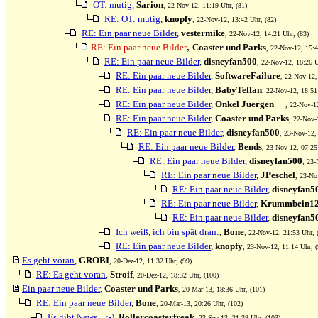
OT: mutig
,
Sarion
, 22-Nov-12, 11:19 Uhr, (81)
RE: OT: mutig
,
knopfy
, 22-Nov-12, 13:42 Uhr, (82)
RE: Ein paar neue Bilder
,
vestermike
, 22-Nov-12, 14:21 Uhr, (83)
,
RE: Ein paar neue Bilder
Coaster und Parks
, 22-Nov-12, 15:4
RE: Ein paar neue Bilder
,
disneyfan500
, 22-Nov-12, 18:26 U
RE: Ein paar neue Bilder
,
SoftwareFailure
, 22-Nov-12,
RE: Ein paar neue Bilder
,
BabyTeffan
, 22-Nov-12, 18:51
RE: Ein paar neue Bilder
,
Onkel Juergen
, 22-Nov-1
RE: Ein paar neue Bilder
,
Coaster und Parks
, 22-Nov-
RE: Ein paar neue Bilder
,
disneyfan500
, 23-Nov-12,
RE: Ein paar neue Bilder
,
Bends
, 23-Nov-12, 07:25
RE: Ein paar neue Bilder
,
disneyfan500
, 23-
RE: Ein paar neue Bilder
,
JPeschel
, 23-No
RE: Ein paar neue Bilder
,
disneyfan5
RE: Ein paar neue Bilder
,
Krummbein1
RE: Ein paar neue Bilder
,
disneyfan5
Ich weiß, ich bin spät dran:
,
Bone
, 22-Nov-12, 21:53 Uhr, 
RE: Ein paar neue Bilder
,
knopfy
, 23-Nov-12, 11:14 Uhr, (
Es geht voran
,
GROBI
, 20-Dez-12, 11:32 Uhr, (99)
RE: Es geht voran
,
Stroif
, 20-Dez-12, 18:32 Uhr, (100)
Ein paar neue Bilder
,
Coaster und Parks
, 20-Mar-13, 18:36 Uhr, (101)
RE: Ein paar neue Bilder
,
Bone
, 20-Mar-13, 20:26 Uhr, (102)
Es gibt News... :-)
,
Rollercoasterfreak
, 23-Sep-13, 21:38 Uhr, (103)