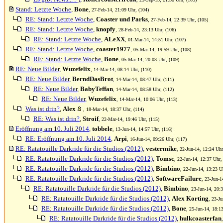
Stand: Letzte Woche
,
Bone
, 27-Feb-14, 21:09 Uhr, (104)
RE: Stand: Letzte Woche
,
Coaster und Parks
, 27-Feb-14, 22:39 Uhr, (105)
RE: Stand: Letzte Woche
,
knopfy
, 28-Feb-14, 23:13 Uhr, (106)
RE: Stand: Letzte Woche
,
ALeXX
, 01-Mar-14, 14:51 Uhr, (107)
RE: Stand: Letzte Woche
,
coaster1977
, 05-Mar-14, 19:59 Uhr, (108)
RE: Stand: Letzte Woche
,
Bone
, 05-Mar-14, 20:03 Uhr, (109)
RE: Neue Bilder
,
Wuzefelix
, 14-Mar-14, 08:14 Uhr, (110)
RE: Neue Bilder
,
BerndDasBrot
, 14-Mar-14, 08:47 Uhr, (111)
RE: Neue Bilder
,
BabyTeffan
, 14-Mar-14, 08:58 Uhr, (112)
RE: Neue Bilder
,
Wuzefelix
, 14-Mar-14, 10:06 Uhr, (113)
Was ist drin?
,
Alex
, 18-Mar-14, 18:37 Uhr, (114)
RE: Was ist drin?
,
Stroif
, 22-Mar-14, 19:46 Uhr, (115)
Eröffnung am 10. Juli 2014
,
tobbele
, 13-Jun-14, 14:57 Uhr, (116)
RE: Eröffnung am 10. Juli 2014
,
Arpi
, 16-Jun-14, 09:26 Uhr, (117)
RE: Ratatouille Darkride für die Studios (2012)
,
vestermike
, 22-Jun-14, 12:24 Uhr
RE: Ratatouille Darkride für die Studios (2012)
,
Tomsc
, 22-Jun-14, 12:37 Uhr,
RE: Ratatouille Darkride für die Studios (2012)
,
Bimbino
, 22-Jun-14, 13:23 U
RE: Ratatouille Darkride für die Studios (2012)
,
SoftwareFailure
, 23-Jun-1
RE: Ratatouille Darkride für die Studios (2012)
,
Bimbino
, 23-Jun-14, 20:
RE: Ratatouille Darkride für die Studios (2012)
,
Alex Korting
, 23-Ju
RE: Ratatouille Darkride für die Studios (2012)
,
Bone
, 25-Jun-14, 18:1
RE: Ratatouille Darkride für die Studios (2012)
,
hulkcoasterfan