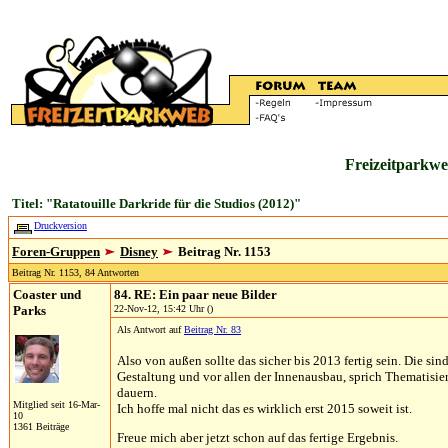
Freizeitparkwe
Titel: "Ratatouille Darkride für die Studios (2012)"
Druckversion
Foren-Gruppen
Disney
Beitrag Nr. 1153
Beitrag Nr. 1153, 84 Antworten
Coaster und
84. RE: Ein paar neue Bilder
Parks
22-Nov-12, 15:42 Uhr ()
Als Antwort auf
Beitrag Nr. 83
Also von außen sollte das sicher bis 2013 fertig sein. Die sind
Gestaltung und vor allen der Innenausbau, sprich Thematisier
dauern.
Mitglied seit 16-Mar-
Ich hoffe mal nicht das es wirklich erst 2015 soweit ist.
10
1361 Beiträge
Freue mich aber jetzt schon auf das fertige Ergebnis.