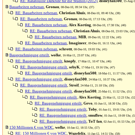
RE: Ratatouille Darkride für die Studios (2012)
,
disneyfan500
, 15-Aug-1
Bauarbeiten nebenan
,
Gronau
, 08-Dez-10, 09:34 Uhr, (37)
RE: Bauarbeiten nebenan
,
Christian Ahuis
, 08-Dez-10, 09:40 Uhr, (38)
RE: Bauarbeiten nebenan
,
Gronau
, 08-Dez-10, 17:13 Uhr, (39)
RE: Bauarbeiten nebenan
,
Alex Korting
, 08-Dez-10, 17:38 Uhr, (40)
RE: Bauarbeiten nebenan
,
Christian Ahuis
, 08-Dez-10, 23:03 Uhr, (42)
RE: Bauarbeiten nebenan
,
MIB
, 09-Dez-10, 12:22 Uhr, (43)
RE: Bauarbeiten nebenan
,
Imagineer
, 09-Dez-10, 16:11 Uhr, (44)
RE: Bauarbeiten nebenan
,
schrottt
, 08-Dez-10, 19:03 Uhr, (41)
Baugenehmigung erteilt
,
wolke
, 16-Mai-11, 23:07 Uhr, (45)
RE: Baugenehmigung erteilt
,
knopfy
, 17-Mai-11, 10:47 Uhr, (46)
RE: Baugenehmigung erteilt
,
sebyK
, 17-Mai-11, 19:16 Uhr, (47)
RE: Baugenehmigung erteilt
,
disneyfan500
, 18-Mai-11, 11:57 Uhr, (48)
RE: Baugenehmigung erteilt
,
disneyfan500
, 24-Mai-11, 10:37 Uhr, (49)
RE: Baugenehmigung erteilt
,
Stroif
, 24-Mai-11, 21:18 Uhr, (50)
RE: Baugenehmigung erteilt
,
disneyfan500
, 25-Mai-11, 11:52 Uhr, (51)
RE: Baugenehmigung erteilt
,
Alex Korting
, 25-Mai-11, 12:23 Uhr, (52
RE: Baugenehmigung erteilt
,
Gevo
, 01-Jun-11, 18:30 Uhr, (53)
RE: Baugenehmigung erteilt
,
Toby
, 01-Jun-11, 19:01 Uhr, (54)
RE: Baugenehmigung erteilt
,
smuflow
, 01-Jun-11, 19:09 Uhr, (5
RE: Baugenehmigung erteilt
,
ToT fan
, 02-Jun-11, 01:53 Uhr, (5
150 Millionen € von WDC
,
wolke
, 10-Jan-12, 18:55 Uhr, (57)
RE: 150 Millionen € von WDC
,
Wuzefelix
, 11-Jan-12, 14:51 Uhr, (58)