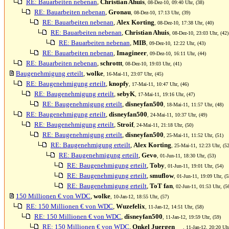
RE: Bauarbeiten nebenan
,
Christian Ahuis
, 08-Dez-10, 09:40 Uhr, (38)
RE: Bauarbeiten nebenan
,
Gronau
, 08-Dez-10, 17:13 Uhr, (39)
RE: Bauarbeiten nebenan
,
Alex Korting
, 08-Dez-10, 17:38 Uhr, (40)
RE: Bauarbeiten nebenan
,
Christian Ahuis
, 08-Dez-10, 23:03 Uhr, (42)
RE: Bauarbeiten nebenan
,
MIB
, 09-Dez-10, 12:22 Uhr, (43)
RE: Bauarbeiten nebenan
,
Imagineer
, 09-Dez-10, 16:11 Uhr, (44)
RE: Bauarbeiten nebenan
,
schrottt
, 08-Dez-10, 19:03 Uhr, (41)
Baugenehmigung erteilt
,
wolke
, 16-Mai-11, 23:07 Uhr, (45)
RE: Baugenehmigung erteilt
,
knopfy
, 17-Mai-11, 10:47 Uhr, (46)
RE: Baugenehmigung erteilt
,
sebyK
, 17-Mai-11, 19:16 Uhr, (47)
RE: Baugenehmigung erteilt
,
disneyfan500
, 18-Mai-11, 11:57 Uhr, (48)
RE: Baugenehmigung erteilt
,
disneyfan500
, 24-Mai-11, 10:37 Uhr, (49)
RE: Baugenehmigung erteilt
,
Stroif
, 24-Mai-11, 21:18 Uhr, (50)
RE: Baugenehmigung erteilt
,
disneyfan500
, 25-Mai-11, 11:52 Uhr, (51)
RE: Baugenehmigung erteilt
,
Alex Korting
, 25-Mai-11, 12:23 Uhr, (52
RE: Baugenehmigung erteilt
,
Gevo
, 01-Jun-11, 18:30 Uhr, (53)
RE: Baugenehmigung erteilt
,
Toby
, 01-Jun-11, 19:01 Uhr, (54)
RE: Baugenehmigung erteilt
,
smuflow
, 01-Jun-11, 19:09 Uhr, (5
RE: Baugenehmigung erteilt
,
ToT fan
, 02-Jun-11, 01:53 Uhr, (5
150 Millionen € von WDC
,
wolke
, 10-Jan-12, 18:55 Uhr, (57)
RE: 150 Millionen € von WDC
,
Wuzefelix
, 11-Jan-12, 14:51 Uhr, (58)
RE: 150 Millionen € von WDC
,
disneyfan500
, 11-Jan-12, 19:59 Uhr, (59)
RE: 150 Millionen € von WDC
,
Onkel Juergen
, 11-Jan-12, 20:20 Uhr