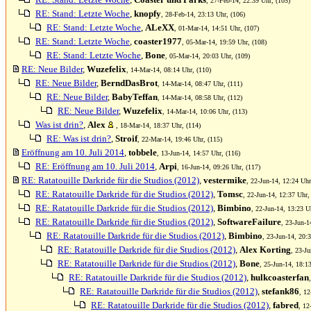
, 27-Feb-14, 22:39 Uhr, (105)
RE: Stand: Letzte Woche
,
knopfy
, 28-Feb-14, 23:13 Uhr, (106)
RE: Stand: Letzte Woche
,
ALeXX
, 01-Mar-14, 14:51 Uhr, (107)
RE: Stand: Letzte Woche
,
coaster1977
, 05-Mar-14, 19:59 Uhr, (108)
RE: Stand: Letzte Woche
,
Bone
, 05-Mar-14, 20:03 Uhr, (109)
RE: Neue Bilder
,
Wuzefelix
, 14-Mar-14, 08:14 Uhr, (110)
RE: Neue Bilder
,
BerndDasBrot
, 14-Mar-14, 08:47 Uhr, (111)
RE: Neue Bilder
,
BabyTeffan
, 14-Mar-14, 08:58 Uhr, (112)
RE: Neue Bilder
,
Wuzefelix
, 14-Mar-14, 10:06 Uhr, (113)
Was ist drin?
,
Alex
, 18-Mar-14, 18:37 Uhr, (114)
RE: Was ist drin?
,
Stroif
, 22-Mar-14, 19:46 Uhr, (115)
Eröffnung am 10. Juli 2014
,
tobbele
, 13-Jun-14, 14:57 Uhr, (116)
RE: Eröffnung am 10. Juli 2014
,
Arpi
, 16-Jun-14, 09:26 Uhr, (117)
RE: Ratatouille Darkride für die Studios (2012)
,
vestermike
, 22-Jun-14, 12:24 Uhr
RE: Ratatouille Darkride für die Studios (2012)
,
Tomsc
, 22-Jun-14, 12:37 Uhr,
RE: Ratatouille Darkride für die Studios (2012)
,
Bimbino
, 22-Jun-14, 13:23 U
RE: Ratatouille Darkride für die Studios (2012)
,
SoftwareFailure
, 23-Jun-1
RE: Ratatouille Darkride für die Studios (2012)
,
Bimbino
, 23-Jun-14, 20:
RE: Ratatouille Darkride für die Studios (2012)
,
Alex Korting
, 23-Ju
RE: Ratatouille Darkride für die Studios (2012)
,
Bone
, 25-Jun-14, 18:1
RE: Ratatouille Darkride für die Studios (2012)
,
hulkcoasterfan
RE: Ratatouille Darkride für die Studios (2012)
,
stefank86
, 12
RE: Ratatouille Darkride für die Studios (2012)
,
fabred
, 12