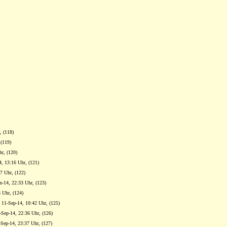
, (118)
 (119)
hr, (120)
4, 13:16 Uhr, (121)
37 Uhr, (122)
n-14, 22:33 Uhr, (123)
3 Uhr, (124)
, 11-Sep-14, 10:42 Uhr, (125)
-Sep-14, 22:36 Uhr, (126)
-Sep-14, 23:37 Uhr, (127)