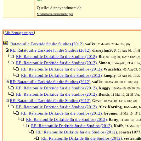
Quelle: disneyandmore.de
Moderatoren benachrichtigen
[
Alle Beiträge zeigen
]
Ratatouille Darkride für die Studios (2012)
,
wolke
, 31-Jul-09, 22:44 Uhr, (0)
RE: Ratatouille Darkride für die Studios (2012)
,
disneyfan500
, 01-Aug-09, 14:41 
RE: Ratatouille Darkride für die Studios (2012)
,
Ric
, 01-Aug-09, 15:47 Uhr, (2)
RE: Ratatouille Darkride für die Studios (2012)
,
Simon
, 01-Aug-09, 21:43 Uhr,
RE: Ratatouille Darkride für die Studios (2012)
,
Wuzefelix
, 02-Aug-09, 0
RE: Ratatouille Darkride für die Studios (2012)
,
knopfy
, 02-Aug-09, 10:22 
RE: Ratatouille Darkride für die Studios (2012)
,
wolke
, 10-Mai-10, 00:41 Uhr, (6)
RE: Ratatouille Darkride für die Studios (2012)
,
Kuggy
, 10-Mai-10, 00:56 Uhr,
RE: Ratatouille Darkride für die Studios (2012)
,
Bends
, 11-Mai-10, 21:35 Uhr, 
RE: Ratatouille Darkride für die Studios (2012)
,
Gevo
, 10-Mai-10, 13:55 Uhr, (8)
RE: Ratatouille Darkride für die Studios (2012)
,
Alex Korting
, 10-Mai-10, 1
RE: Ratatouille Darkride für die Studios (2012)
,
Gronau
, 11-Mai-10, 15:1
RE: Ratatouille Darkride für die Studios (2012)
,
Ratty
, 11-Mai-10, 15:3
RE: Ratatouille Darkride für die Studios (2012)
,
Kaffe
, 11-Mai-10, 
RE: Ratatouille Darkride für die Studios (2012)
,
coaster1977
RE: Ratatouille Darkride für die Studios (2012)
,
vestermi