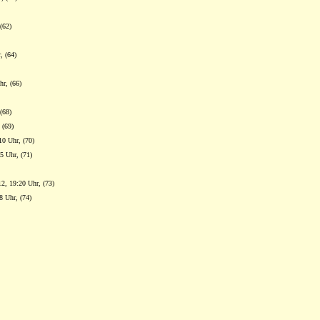
(62)
, (64)
hr, (66)
(68)
 (69)
10 Uhr, (70)
5 Uhr, (71)
12, 19:20 Uhr, (73)
8 Uhr, (74)