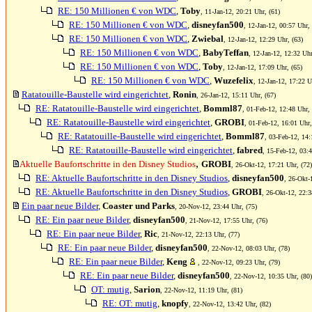
RE: 150 Millionen € von WDC
,
Toby
, 11-Jan-12, 20:21 Uhr, (61)
RE: 150 Millionen € von WDC
,
disneyfan500
, 12-Jan-12, 00:57 Uhr, 
RE: 150 Millionen € von WDC
,
Zwiebal
, 12-Jan-12, 12:29 Uhr, (63)
RE: 150 Millionen € von WDC
,
BabyTeffan
, 12-Jan-12, 12:32 Uhr
RE: 150 Millionen € von WDC
,
Toby
, 12-Jan-12, 17:09 Uhr, (65)
RE: 150 Millionen € von WDC
,
Wuzefelix
, 12-Jan-12, 17:22 U
Ratatouille-Baustelle wird eingerichtet
,
Ronin
, 26-Jan-12, 15:11 Uhr, (67)
RE: Ratatouille-Baustelle wird eingerichtet
,
Bomml87
, 01-Feb-12, 12:48 Uhr, 
RE: Ratatouille-Baustelle wird eingerichtet
,
GROBI
, 01-Feb-12, 16:01 Uhr,
RE: Ratatouille-Baustelle wird eingerichtet
,
Bomml87
, 03-Feb-12, 14:
RE: Ratatouille-Baustelle wird eingerichtet
,
fabred
, 15-Feb-12, 03:4
,
Aktuelle Baufortschritte in den Disney Studios
GROBI
, 26-Okt-12, 17:21 Uhr, (72)
RE: Aktuelle Baufortschritte in den Disney Studios
,
disneyfan500
, 26-Okt-
RE: Aktuelle Baufortschritte in den Disney Studios
,
GROBI
, 26-Okt-12, 22:3
Ein paar neue Bilder
,
Coaster und Parks
, 20-Nov-12, 23:44 Uhr, (75)
RE: Ein paar neue Bilder
,
disneyfan500
, 21-Nov-12, 17:55 Uhr, (76)
RE: Ein paar neue Bilder
,
Ric
, 21-Nov-12, 22:13 Uhr, (77)
RE: Ein paar neue Bilder
,
disneyfan500
, 22-Nov-12, 08:03 Uhr, (78)
RE: Ein paar neue Bilder
,
Keng
, 22-Nov-12, 09:23 Uhr, (79)
RE: Ein paar neue Bilder
,
disneyfan500
, 22-Nov-12, 10:35 Uhr, (80)
OT: mutig
,
Sarion
, 22-Nov-12, 11:19 Uhr, (81)
RE: OT: mutig
,
knopfy
, 22-Nov-12, 13:42 Uhr, (82)