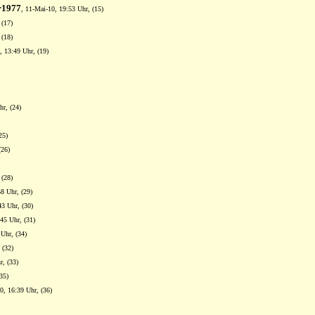
r1977
, 11-Mai-10, 19:53 Uhr, (15)
 (17)
 (18)
0, 13:49 Uhr, (19)
hr, (24)
25)
(26)
 (28)
8 Uhr, (29)
43 Uhr, (30)
45 Uhr, (31)
 Uhr, (34)
 (32)
r, (33)
35)
0, 16:39 Uhr, (36)