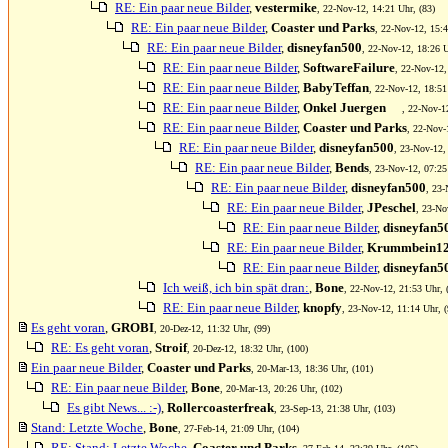
RE: Ein paar neue Bilder
,
vestermike
, 22-Nov-12, 14:21 Uhr, (83)
RE: Ein paar neue Bilder
,
Coaster und Parks
, 22-Nov-12, 15:4
RE: Ein paar neue Bilder
,
disneyfan500
, 22-Nov-12, 18:26 U
RE: Ein paar neue Bilder
,
SoftwareFailure
, 22-Nov-12,
RE: Ein paar neue Bilder
,
BabyTeffan
, 22-Nov-12, 18:51
RE: Ein paar neue Bilder
,
Onkel Juergen
, 22-Nov-1
RE: Ein paar neue Bilder
,
Coaster und Parks
, 22-Nov-
RE: Ein paar neue Bilder
,
disneyfan500
, 23-Nov-12,
RE: Ein paar neue Bilder
,
Bends
, 23-Nov-12, 07:25
RE: Ein paar neue Bilder
,
disneyfan500
, 23-
RE: Ein paar neue Bilder
,
JPeschel
, 23-No
RE: Ein paar neue Bilder
,
disneyfan5
RE: Ein paar neue Bilder
,
Krummbein1
RE: Ein paar neue Bilder
,
disneyfan5
Ich weiß, ich bin spät dran:
,
Bone
, 22-Nov-12, 21:53 Uhr, 
RE: Ein paar neue Bilder
,
knopfy
, 23-Nov-12, 11:14 Uhr, (
Es geht voran
,
GROBI
, 20-Dez-12, 11:32 Uhr, (99)
RE: Es geht voran
,
Stroif
, 20-Dez-12, 18:32 Uhr, (100)
Ein paar neue Bilder
,
Coaster und Parks
, 20-Mar-13, 18:36 Uhr, (101)
RE: Ein paar neue Bilder
,
Bone
, 20-Mar-13, 20:26 Uhr, (102)
Es gibt News... :-)
,
Rollercoasterfreak
, 23-Sep-13, 21:38 Uhr, (103)
Stand: Letzte Woche
,
Bone
, 27-Feb-14, 21:09 Uhr, (104)
RE: Stand: Letzte Woche
,
Coaster und Parks