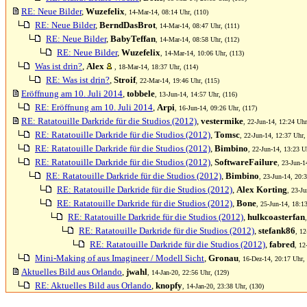
RE: Neue Bilder
,
Wuzefelix
, 14-Mar-14, 08:14 Uhr, (110)
RE: Neue Bilder
,
BerndDasBrot
, 14-Mar-14, 08:47 Uhr, (111)
RE: Neue Bilder
,
BabyTeffan
, 14-Mar-14, 08:58 Uhr, (112)
RE: Neue Bilder
,
Wuzefelix
, 14-Mar-14, 10:06 Uhr, (113)
Was ist drin?
,
Alex
, 18-Mar-14, 18:37 Uhr, (114)
RE: Was ist drin?
,
Stroif
, 22-Mar-14, 19:46 Uhr, (115)
Eröffnung am 10. Juli 2014
,
tobbele
, 13-Jun-14, 14:57 Uhr, (116)
RE: Eröffnung am 10. Juli 2014
,
Arpi
, 16-Jun-14, 09:26 Uhr, (117)
RE: Ratatouille Darkride für die Studios (2012)
,
vestermike
, 22-Jun-14, 12:24 Uhr
RE: Ratatouille Darkride für die Studios (2012)
,
Tomsc
, 22-Jun-14, 12:37 Uhr,
RE: Ratatouille Darkride für die Studios (2012)
,
Bimbino
, 22-Jun-14, 13:23 U
RE: Ratatouille Darkride für die Studios (2012)
,
SoftwareFailure
, 23-Jun-1
RE: Ratatouille Darkride für die Studios (2012)
,
Bimbino
, 23-Jun-14, 20:
RE: Ratatouille Darkride für die Studios (2012)
,
Alex Korting
, 23-Ju
RE: Ratatouille Darkride für die Studios (2012)
,
Bone
, 25-Jun-14, 18:1
RE: Ratatouille Darkride für die Studios (2012)
,
hulkcoasterfan
RE: Ratatouille Darkride für die Studios (2012)
,
stefank86
, 12
RE: Ratatouille Darkride für die Studios (2012)
,
fabred
, 12
Mini-Making of aus Imagineer / Modell Sicht
,
Gronau
, 16-Dez-14, 20:17 Uhr,
Aktuelles Bild aus Orlando
,
jwahl
, 14-Jan-20, 22:56 Uhr, (129)
RE: Aktuelles Bild aus Orlando
,
knopfy
, 14-Jan-20, 23:38 Uhr, (130)