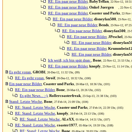
RE: Ein paar neue Bilder
,
BabyTeffan
, 22-Nov-12, 18:51
RE: Ein paar neue Bilder
,
Onkel Juergen
, 22-Nov-1
RE: Ein paar neue Bilder
,
Coaster und Parks
, 22-Nov-
RE: Ein paar neue Bilder
,
disneyfan500
, 23-Nov-12,
RE: Ein paar neue Bilder
,
Bends
, 23-Nov-12, 07:25
RE: Ein paar neue Bilder
,
disneyfan500
, 23-
RE: Ein paar neue Bilder
,
JPeschel
, 23-No
RE: Ein paar neue Bilder
,
disneyfan5
RE: Ein paar neue Bilder
,
Krummbein1
RE: Ein paar neue Bilder
,
disneyfan5
Ich weiß, ich bin spät dran:
,
Bone
, 22-Nov-12, 21:53 Uhr, 
RE: Ein paar neue Bilder
,
knopfy
, 23-Nov-12, 11:14 Uhr, (
Es geht voran
,
GROBI
, 20-Dez-12, 11:32 Uhr, (99)
RE: Es geht voran
,
Stroif
, 20-Dez-12, 18:32 Uhr, (100)
Ein paar neue Bilder
,
Coaster und Parks
, 20-Mar-13, 18:36 Uhr, (101)
RE: Ein paar neue Bilder
,
Bone
, 20-Mar-13, 20:26 Uhr, (102)
Es gibt News... :-)
,
Rollercoasterfreak
, 23-Sep-13, 21:38 Uhr, (103)
Stand: Letzte Woche
,
Bone
, 27-Feb-14, 21:09 Uhr, (104)
RE: Stand: Letzte Woche
,
Coaster und Parks
, 27-Feb-14, 22:39 Uhr, (105)
RE: Stand: Letzte Woche
,
knopfy
, 28-Feb-14, 23:13 Uhr, (106)
RE: Stand: Letzte Woche
,
ALeXX
, 01-Mar-14, 14:51 Uhr, (107)
RE: Stand: Letzte Woche
,
coaster1977
, 05-Mar-14, 19:59 Uhr, (108)
RE: Stand: Letzte Woche
,
Bone
, 05-Mar-14, 20:03 Uhr, (109)