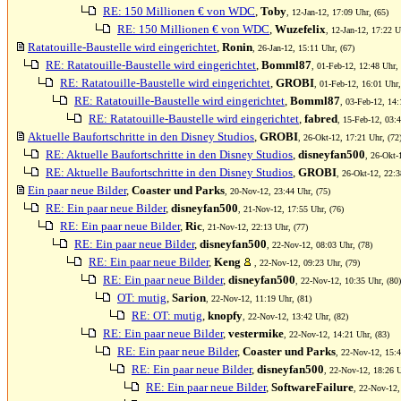
RE: 150 Millionen € von WDC
,
Toby
, 12-Jan-12, 17:09 Uhr, (65)
RE: 150 Millionen € von WDC
,
Wuzefelix
, 12-Jan-12, 17:22 U
Ratatouille-Baustelle wird eingerichtet
,
Ronin
, 26-Jan-12, 15:11 Uhr, (67)
RE: Ratatouille-Baustelle wird eingerichtet
,
Bomml87
, 01-Feb-12, 12:48 Uhr, 
RE: Ratatouille-Baustelle wird eingerichtet
,
GROBI
, 01-Feb-12, 16:01 Uhr,
RE: Ratatouille-Baustelle wird eingerichtet
,
Bomml87
, 03-Feb-12, 14:
RE: Ratatouille-Baustelle wird eingerichtet
,
fabred
, 15-Feb-12, 03:4
Aktuelle Baufortschritte in den Disney Studios
,
GROBI
, 26-Okt-12, 17:21 Uhr, (72
RE: Aktuelle Baufortschritte in den Disney Studios
,
disneyfan500
, 26-Okt-
RE: Aktuelle Baufortschritte in den Disney Studios
,
GROBI
, 26-Okt-12, 22:3
Ein paar neue Bilder
,
Coaster und Parks
, 20-Nov-12, 23:44 Uhr, (75)
RE: Ein paar neue Bilder
,
disneyfan500
, 21-Nov-12, 17:55 Uhr, (76)
RE: Ein paar neue Bilder
,
Ric
, 21-Nov-12, 22:13 Uhr, (77)
RE: Ein paar neue Bilder
,
disneyfan500
, 22-Nov-12, 08:03 Uhr, (78)
RE: Ein paar neue Bilder
,
Keng
, 22-Nov-12, 09:23 Uhr, (79)
RE: Ein paar neue Bilder
,
disneyfan500
, 22-Nov-12, 10:35 Uhr, (80)
OT: mutig
,
Sarion
, 22-Nov-12, 11:19 Uhr, (81)
RE: OT: mutig
,
knopfy
, 22-Nov-12, 13:42 Uhr, (82)
RE: Ein paar neue Bilder
,
vestermike
, 22-Nov-12, 14:21 Uhr, (83)
RE: Ein paar neue Bilder
,
Coaster und Parks
, 22-Nov-12, 15:4
RE: Ein paar neue Bilder
,
disneyfan500
, 22-Nov-12, 18:26 U
RE: Ein paar neue Bilder
,
SoftwareFailure
, 22-Nov-12,