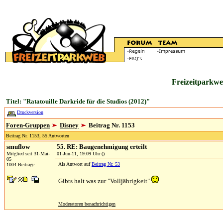
Freizeitparkwe
Titel: "Ratatouille Darkride für die Studios (2012)"
Druckversion
Foren-Gruppen
Disney
Beitrag Nr. 1153
Beitrag Nr. 1153, 55 Antworten
smuflow
55. RE: Baugenehmigung erteilt
Mitglied seit 31-Mai-
01-Jun-11, 19:09 Uhr ()
05
Als Antwort auf
Beitrag Nr. 53
1004 Beiträge
Gibts halt was zur "Volljährigkeit"
Moderatoren benachrichtigen