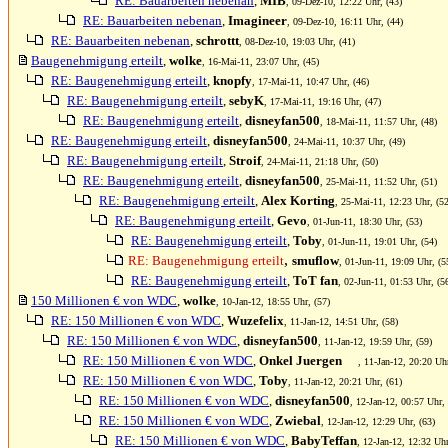
RE: Bauarbeiten nebenan
,
MIB
, 09-Dez-10, 12:22 Uhr, (43)
RE: Bauarbeiten nebenan
,
Imagineer
, 09-Dez-10, 16:11 Uhr, (44)
RE: Bauarbeiten nebenan
,
schrottt
, 08-Dez-10, 19:03 Uhr, (41)
Baugenehmigung erteilt
,
wolke
, 16-Mai-11, 23:07 Uhr, (45)
RE: Baugenehmigung erteilt
,
knopfy
, 17-Mai-11, 10:47 Uhr, (46)
RE: Baugenehmigung erteilt
,
sebyK
, 17-Mai-11, 19:16 Uhr, (47)
RE: Baugenehmigung erteilt
,
disneyfan500
, 18-Mai-11, 11:57 Uhr, (48)
RE: Baugenehmigung erteilt
,
disneyfan500
, 24-Mai-11, 10:37 Uhr, (49)
RE: Baugenehmigung erteilt
,
Stroif
, 24-Mai-11, 21:18 Uhr, (50)
RE: Baugenehmigung erteilt
,
disneyfan500
, 25-Mai-11, 11:52 Uhr, (51)
RE: Baugenehmigung erteilt
,
Alex Korting
, 25-Mai-11, 12:23 Uhr, (52
RE: Baugenehmigung erteilt
,
Gevo
, 01-Jun-11, 18:30 Uhr, (53)
RE: Baugenehmigung erteilt
,
Toby
, 01-Jun-11, 19:01 Uhr, (54)
,
RE: Baugenehmigung erteilt
smuflow
, 01-Jun-11, 19:09 Uhr, (5
RE: Baugenehmigung erteilt
,
ToT fan
, 02-Jun-11, 01:53 Uhr, (5
150 Millionen € von WDC
,
wolke
, 10-Jan-12, 18:55 Uhr, (57)
RE: 150 Millionen € von WDC
,
Wuzefelix
, 11-Jan-12, 14:51 Uhr, (58)
RE: 150 Millionen € von WDC
,
disneyfan500
, 11-Jan-12, 19:59 Uhr, (59)
RE: 150 Millionen € von WDC
,
Onkel Juergen
, 11-Jan-12, 20:20 Uhr
RE: 150 Millionen € von WDC
,
Toby
, 11-Jan-12, 20:21 Uhr, (61)
RE: 150 Millionen € von WDC
,
disneyfan500
, 12-Jan-12, 00:57 Uhr, 
RE: 150 Millionen € von WDC
,
Zwiebal
, 12-Jan-12, 12:29 Uhr, (63)
RE: 150 Millionen € von WDC
,
BabyTeffan
, 12-Jan-12, 12:32 Uhr