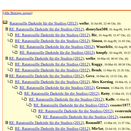
[
Alle Beiträge zeigen
]
Ratatouille Darkride für die Studios (2012)
,
wolke
, 31-Jul-09, 22:44 Uhr, (0)
RE: Ratatouille Darkride für die Studios (2012)
,
disneyfan500
, 01-Aug-09, 14:41 
RE: Ratatouille Darkride für die Studios (2012)
,
Ric
, 01-Aug-09, 15:47 Uhr, (2)
RE: Ratatouille Darkride für die Studios (2012)
,
Simon
, 01-Aug-09, 21:43 Uhr,
RE: Ratatouille Darkride für die Studios (2012)
,
Wuzefelix
, 02-Aug-09, 0
RE: Ratatouille Darkride für die Studios (2012)
,
knopfy
, 02-Aug-09, 10:22 
RE: Ratatouille Darkride für die Studios (2012)
,
wolke
, 10-Mai-10, 00:41 Uhr, (6)
RE: Ratatouille Darkride für die Studios (2012)
,
Kuggy
, 10-Mai-10, 00:56 Uhr,
RE: Ratatouille Darkride für die Studios (2012)
,
Bends
, 11-Mai-10, 21:35 Uhr, 
RE: Ratatouille Darkride für die Studios (2012)
,
Gevo
, 10-Mai-10, 13:55 Uhr, (8)
RE: Ratatouille Darkride für die Studios (2012)
,
Alex Korting
, 10-Mai-10, 1
RE: Ratatouille Darkride für die Studios (2012)
,
Gronau
, 11-Mai-10, 15:1
RE: Ratatouille Darkride für die Studios (2012)
,
Ratty
, 11-Mai-10, 15:3
RE: Ratatouille Darkride für die Studios (2012)
,
Kaffe
, 11-Mai-10, 
RE: Ratatouille Darkride für die Studios (2012)
,
coaster1977
RE: Ratatouille Darkride für die Studios (2012)
,
vestermi
RE: Ratatouille Darkride für die Studios (2012)
,
coaste
RE: Ratatouille Darkride für die Studios (2012)
,
Bomml87
, 12-Mai-10, 11:37 Uhr,
RE: Ratatouille Darkride für die Studios (2012)
,
MirSat
, 23-Jul-10, 11:28 Uhr,