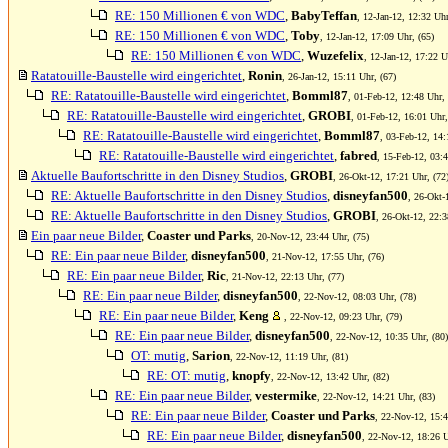
RE: 150 Millionen € von WDC
,
BabyTeffan
, 12-Jan-12, 12:32 Uhr
RE: 150 Millionen € von WDC
,
Toby
, 12-Jan-12, 17:09 Uhr, (65)
RE: 150 Millionen € von WDC
,
Wuzefelix
, 12-Jan-12, 17:22 U
Ratatouille-Baustelle wird eingerichtet
,
Ronin
, 26-Jan-12, 15:11 Uhr, (67)
RE: Ratatouille-Baustelle wird eingerichtet
,
Bomml87
, 01-Feb-12, 12:48 Uhr, 
RE: Ratatouille-Baustelle wird eingerichtet
,
GROBI
, 01-Feb-12, 16:01 Uhr,
RE: Ratatouille-Baustelle wird eingerichtet
,
Bomml87
, 03-Feb-12, 14:
RE: Ratatouille-Baustelle wird eingerichtet
,
fabred
, 15-Feb-12, 03:4
Aktuelle Baufortschritte in den Disney Studios
,
GROBI
, 26-Okt-12, 17:21 Uhr, (72
RE: Aktuelle Baufortschritte in den Disney Studios
,
disneyfan500
, 26-Okt-
RE: Aktuelle Baufortschritte in den Disney Studios
,
GROBI
, 26-Okt-12, 22:3
Ein paar neue Bilder
,
Coaster und Parks
, 20-Nov-12, 23:44 Uhr, (75)
RE: Ein paar neue Bilder
,
disneyfan500
, 21-Nov-12, 17:55 Uhr, (76)
RE: Ein paar neue Bilder
,
Ric
, 21-Nov-12, 22:13 Uhr, (77)
RE: Ein paar neue Bilder
,
disneyfan500
, 22-Nov-12, 08:03 Uhr, (78)
RE: Ein paar neue Bilder
,
Keng
, 22-Nov-12, 09:23 Uhr, (79)
RE: Ein paar neue Bilder
,
disneyfan500
, 22-Nov-12, 10:35 Uhr, (80)
OT: mutig
,
Sarion
, 22-Nov-12, 11:19 Uhr, (81)
RE: OT: mutig
,
knopfy
, 22-Nov-12, 13:42 Uhr, (82)
RE: Ein paar neue Bilder
,
vestermike
, 22-Nov-12, 14:21 Uhr, (83)
RE: Ein paar neue Bilder
,
Coaster und Parks
, 22-Nov-12, 15:4
RE: Ein paar neue Bilder
,
disneyfan500
, 22-Nov-12, 18:26 U