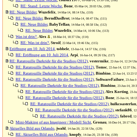
, 05-Mar-14, 19:59 Uhr, (108)
RE: Stand: Letzte Woche
,
Bone
, 05-Mar-14, 20:03 Uhr, (109)
RE: Neue Bilder
,
Wuzefelix
, 14-Mar-14, 08:14 Uhr, (110)
RE: Neue Bilder
,
BerndDasBrot
, 14-Mar-14, 08:47 Uhr, (111)
RE: Neue Bilder
,
BabyTeffan
, 14-Mar-14, 08:58 Uhr, (112)
RE: Neue Bilder
,
Wuzefelix
, 14-Mar-14, 10:06 Uhr, (113)
Was ist drin?
,
Alex
, 18-Mar-14, 18:37 Uhr, (114)
RE: Was ist drin?
,
Stroif
, 22-Mar-14, 19:46 Uhr, (115)
Eröffnung am 10. Juli 2014
,
tobbele
, 13-Jun-14, 14:57 Uhr, (116)
RE: Eröffnung am 10. Juli 2014
,
Arpi
, 16-Jun-14, 09:26 Uhr, (117)
RE: Ratatouille Darkride für die Studios (2012)
,
vestermike
, 22-Jun-14, 12:24 Uhr
RE: Ratatouille Darkride für die Studios (2012)
,
Tomsc
, 22-Jun-14, 12:37 Uhr,
RE: Ratatouille Darkride für die Studios (2012)
,
Bimbino
, 22-Jun-14, 13:23 U
RE: Ratatouille Darkride für die Studios (2012)
,
SoftwareFailure
, 23-Jun-1
RE: Ratatouille Darkride für die Studios (2012)
,
Bimbino
, 23-Jun-14, 20:
RE: Ratatouille Darkride für die Studios (2012)
,
Alex Korting
, 23-Ju
RE: Ratatouille Darkride für die Studios (2012)
,
Bone
, 25-Jun-14, 18:1
RE: Ratatouille Darkride für die Studios (2012)
,
hulkcoasterfan
RE: Ratatouille Darkride für die Studios (2012)
,
stefank86
, 12
RE: Ratatouille Darkride für die Studios (2012)
,
fabred
, 12
Mini-Making of aus Imagineer / Modell Sicht
,
Gronau
, 16-Dez-14, 20:17 Uhr,
Aktuelles Bild aus Orlando
,
jwahl
, 14-Jan-20, 22:56 Uhr, (129)
RE: Aktuelles Bild aus Orlando
,
knopfy
, 14-Jan-20, 23:38 Uhr, (130)