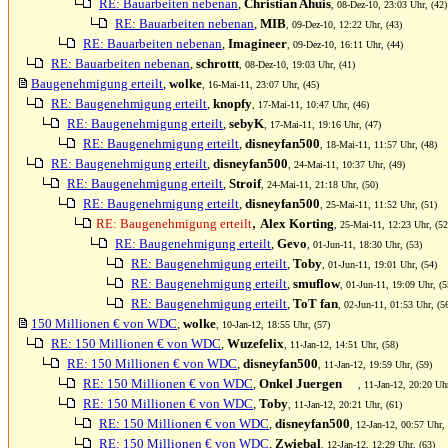
RE: Bauarbeiten nebenan
,
Christian Ahuis
, 08-Dez-10, 23:03 Uhr, (42)
RE: Bauarbeiten nebenan
,
MIB
, 09-Dez-10, 12:22 Uhr, (43)
RE: Bauarbeiten nebenan
,
Imagineer
, 09-Dez-10, 16:11 Uhr, (44)
RE: Bauarbeiten nebenan
,
schrottt
, 08-Dez-10, 19:03 Uhr, (41)
Baugenehmigung erteilt
,
wolke
, 16-Mai-11, 23:07 Uhr, (45)
RE: Baugenehmigung erteilt
,
knopfy
, 17-Mai-11, 10:47 Uhr, (46)
RE: Baugenehmigung erteilt
,
sebyK
, 17-Mai-11, 19:16 Uhr, (47)
RE: Baugenehmigung erteilt
,
disneyfan500
, 18-Mai-11, 11:57 Uhr, (48)
RE: Baugenehmigung erteilt
,
disneyfan500
, 24-Mai-11, 10:37 Uhr, (49)
RE: Baugenehmigung erteilt
,
Stroif
, 24-Mai-11, 21:18 Uhr, (50)
RE: Baugenehmigung erteilt
,
disneyfan500
, 25-Mai-11, 11:52 Uhr, (51)
,
RE: Baugenehmigung erteilt
Alex Korting
, 25-Mai-11, 12:23 Uhr, (52
RE: Baugenehmigung erteilt
,
Gevo
, 01-Jun-11, 18:30 Uhr, (53)
RE: Baugenehmigung erteilt
,
Toby
, 01-Jun-11, 19:01 Uhr, (54)
RE: Baugenehmigung erteilt
,
smuflow
, 01-Jun-11, 19:09 Uhr, (5
RE: Baugenehmigung erteilt
,
ToT fan
, 02-Jun-11, 01:53 Uhr, (5
150 Millionen € von WDC
,
wolke
, 10-Jan-12, 18:55 Uhr, (57)
RE: 150 Millionen € von WDC
,
Wuzefelix
, 11-Jan-12, 14:51 Uhr, (58)
RE: 150 Millionen € von WDC
,
disneyfan500
, 11-Jan-12, 19:59 Uhr, (59)
RE: 150 Millionen € von WDC
,
Onkel Juergen
, 11-Jan-12, 20:20 Uhr
RE: 150 Millionen € von WDC
,
Toby
, 11-Jan-12, 20:21 Uhr, (61)
RE: 150 Millionen € von WDC
,
disneyfan500
, 12-Jan-12, 00:57 Uhr, 
RE: 150 Millionen € von WDC
,
Zwiebal
, 12-Jan-12, 12:29 Uhr, (63)