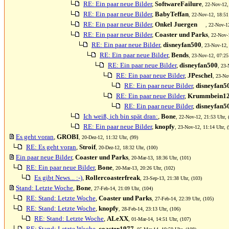
RE: Ein paar neue Bilder
,
SoftwareFailure
, 22-Nov-12,
RE: Ein paar neue Bilder
,
BabyTeffan
, 22-Nov-12, 18:51
RE: Ein paar neue Bilder
,
Onkel Juergen
, 22-Nov-1
RE: Ein paar neue Bilder
,
Coaster und Parks
, 22-Nov-
RE: Ein paar neue Bilder
,
disneyfan500
, 23-Nov-12,
RE: Ein paar neue Bilder
,
Bends
, 23-Nov-12, 07:25
RE: Ein paar neue Bilder
,
disneyfan500
, 23-
RE: Ein paar neue Bilder
,
JPeschel
, 23-No
RE: Ein paar neue Bilder
,
disneyfan5
RE: Ein paar neue Bilder
,
Krummbein1
RE: Ein paar neue Bilder
,
disneyfan5
Ich weiß, ich bin spät dran:
,
Bone
, 22-Nov-12, 21:53 Uhr, 
RE: Ein paar neue Bilder
,
knopfy
, 23-Nov-12, 11:14 Uhr, (
Es geht voran
,
GROBI
, 20-Dez-12, 11:32 Uhr, (99)
RE: Es geht voran
,
Stroif
, 20-Dez-12, 18:32 Uhr, (100)
Ein paar neue Bilder
,
Coaster und Parks
, 20-Mar-13, 18:36 Uhr, (101)
RE: Ein paar neue Bilder
,
Bone
, 20-Mar-13, 20:26 Uhr, (102)
Es gibt News... :-)
,
Rollercoasterfreak
, 23-Sep-13, 21:38 Uhr, (103)
Stand: Letzte Woche
,
Bone
, 27-Feb-14, 21:09 Uhr, (104)
RE: Stand: Letzte Woche
,
Coaster und Parks
, 27-Feb-14, 22:39 Uhr, (105)
RE: Stand: Letzte Woche
,
knopfy
, 28-Feb-14, 23:13 Uhr, (106)
RE: Stand: Letzte Woche
,
ALeXX
, 01-Mar-14, 14:51 Uhr, (107)
RE: Stand: Letzte Woche
,
coaster1977