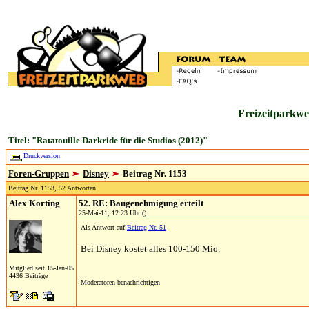
Freizeitparkwe
Titel: "Ratatouille Darkride für die Studios (2012)"
Druckversion
Foren-Gruppen
Disney
Beitrag Nr. 1153
Beitrag Nr. 1153, 52 Antworten
Alex Korting
52. RE: Baugenehmigung erteilt
25-Mai-11, 12:23 Uhr ()
Als Antwort auf
Beitrag Nr. 51
Bei Disney kostet alles 100-150 Mio.
Mitglied seit 15-Jan-05
4436 Beiträge
Moderatoren benachrichtigen