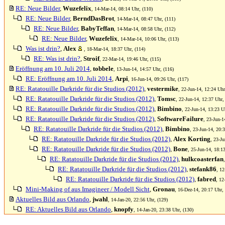
RE: Neue Bilder
,
Wuzefelix
, 14-Mar-14, 08:14 Uhr, (110)
RE: Neue Bilder
,
BerndDasBrot
, 14-Mar-14, 08:47 Uhr, (111)
RE: Neue Bilder
,
BabyTeffan
, 14-Mar-14, 08:58 Uhr, (112)
RE: Neue Bilder
,
Wuzefelix
, 14-Mar-14, 10:06 Uhr, (113)
Was ist drin?
,
Alex
, 18-Mar-14, 18:37 Uhr, (114)
RE: Was ist drin?
,
Stroif
, 22-Mar-14, 19:46 Uhr, (115)
Eröffnung am 10. Juli 2014
,
tobbele
, 13-Jun-14, 14:57 Uhr, (116)
RE: Eröffnung am 10. Juli 2014
,
Arpi
, 16-Jun-14, 09:26 Uhr, (117)
RE: Ratatouille Darkride für die Studios (2012)
,
vestermike
, 22-Jun-14, 12:24 Uhr
RE: Ratatouille Darkride für die Studios (2012)
,
Tomsc
, 22-Jun-14, 12:37 Uhr,
RE: Ratatouille Darkride für die Studios (2012)
,
Bimbino
, 22-Jun-14, 13:23 U
RE: Ratatouille Darkride für die Studios (2012)
,
SoftwareFailure
, 23-Jun-1
RE: Ratatouille Darkride für die Studios (2012)
,
Bimbino
, 23-Jun-14, 20:
RE: Ratatouille Darkride für die Studios (2012)
,
Alex Korting
, 23-Ju
RE: Ratatouille Darkride für die Studios (2012)
,
Bone
, 25-Jun-14, 18:1
RE: Ratatouille Darkride für die Studios (2012)
,
hulkcoasterfan
RE: Ratatouille Darkride für die Studios (2012)
,
stefank86
, 12
RE: Ratatouille Darkride für die Studios (2012)
,
fabred
, 12
Mini-Making of aus Imagineer / Modell Sicht
,
Gronau
, 16-Dez-14, 20:17 Uhr,
Aktuelles Bild aus Orlando
,
jwahl
, 14-Jan-20, 22:56 Uhr, (129)
RE: Aktuelles Bild aus Orlando
,
knopfy
, 14-Jan-20, 23:38 Uhr, (130)