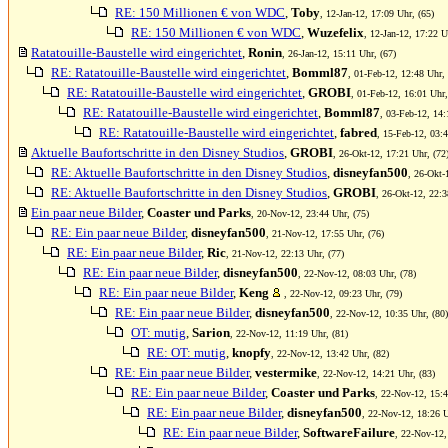
RE: 150 Millionen € von WDC
,
Toby
, 12-Jan-12, 17:09 Uhr, (65)
RE: 150 Millionen € von WDC
,
Wuzefelix
, 12-Jan-12, 17:22 U
Ratatouille-Baustelle wird eingerichtet
,
Ronin
, 26-Jan-12, 15:11 Uhr, (67)
RE: Ratatouille-Baustelle wird eingerichtet
,
Bomml87
, 01-Feb-12, 12:48 Uhr, 
RE: Ratatouille-Baustelle wird eingerichtet
,
GROBI
, 01-Feb-12, 16:01 Uhr,
RE: Ratatouille-Baustelle wird eingerichtet
,
Bomml87
, 03-Feb-12, 14:
RE: Ratatouille-Baustelle wird eingerichtet
,
fabred
, 15-Feb-12, 03:4
Aktuelle Baufortschritte in den Disney Studios
,
GROBI
, 26-Okt-12, 17:21 Uhr, (72
RE: Aktuelle Baufortschritte in den Disney Studios
,
disneyfan500
, 26-Okt-
RE: Aktuelle Baufortschritte in den Disney Studios
,
GROBI
, 26-Okt-12, 22:3
Ein paar neue Bilder
,
Coaster und Parks
, 20-Nov-12, 23:44 Uhr, (75)
RE: Ein paar neue Bilder
,
disneyfan500
, 21-Nov-12, 17:55 Uhr, (76)
RE: Ein paar neue Bilder
,
Ric
, 21-Nov-12, 22:13 Uhr, (77)
RE: Ein paar neue Bilder
,
disneyfan500
, 22-Nov-12, 08:03 Uhr, (78)
RE: Ein paar neue Bilder
,
Keng
, 22-Nov-12, 09:23 Uhr, (79)
RE: Ein paar neue Bilder
,
disneyfan500
, 22-Nov-12, 10:35 Uhr, (80)
OT: mutig
,
Sarion
, 22-Nov-12, 11:19 Uhr, (81)
RE: OT: mutig
,
knopfy
, 22-Nov-12, 13:42 Uhr, (82)
RE: Ein paar neue Bilder
,
vestermike
, 22-Nov-12, 14:21 Uhr, (83)
RE: Ein paar neue Bilder
,
Coaster und Parks
, 22-Nov-12, 15:4
RE: Ein paar neue Bilder
,
disneyfan500
, 22-Nov-12, 18:26 U
RE: Ein paar neue Bilder
,
SoftwareFailure
, 22-Nov-12,