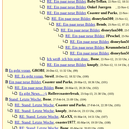
RE: Ein paar neue Bilder
,
BabyTeffan
, 22-Nov-12, 18:51
RE: Ein paar neue Bilder
,
Onkel Juergen
, 22-Nov-1
RE: Ein paar neue Bilder
,
Coaster und Parks
, 22-Nov-
RE: Ein paar neue Bilder
,
disneyfan500
, 23-Nov-12,
RE: Ein paar neue Bilder
,
Bends
, 23-Nov-12, 07:25
RE: Ein paar neue Bilder
,
disneyfan500
, 23-
RE: Ein paar neue Bilder
,
JPeschel
, 23-No
RE: Ein paar neue Bilder
,
disneyfan5
RE: Ein paar neue Bilder
,
Krummbein1
RE: Ein paar neue Bilder
,
disneyfan5
Ich weiß, ich bin spät dran:
,
Bone
, 22-Nov-12, 21:53 Uhr, 
RE: Ein paar neue Bilder
,
knopfy
, 23-Nov-12, 11:14 Uhr, (
Es geht voran
,
GROBI
, 20-Dez-12, 11:32 Uhr, (99)
RE: Es geht voran
,
Stroif
, 20-Dez-12, 18:32 Uhr, (100)
Ein paar neue Bilder
,
Coaster und Parks
, 20-Mar-13, 18:36 Uhr, (101)
RE: Ein paar neue Bilder
,
Bone
, 20-Mar-13, 20:26 Uhr, (102)
Es gibt News... :-)
,
Rollercoasterfreak
, 23-Sep-13, 21:38 Uhr, (103)
Stand: Letzte Woche
,
Bone
, 27-Feb-14, 21:09 Uhr, (104)
RE: Stand: Letzte Woche
,
Coaster und Parks
, 27-Feb-14, 22:39 Uhr, (105)
RE: Stand: Letzte Woche
,
knopfy
, 28-Feb-14, 23:13 Uhr, (106)
RE: Stand: Letzte Woche
,
ALeXX
, 01-Mar-14, 14:51 Uhr, (107)
RE: Stand: Letzte Woche
,
coaster1977
, 05-Mar-14, 19:59 Uhr, (108)
RE: Stand: Letzte Woche
,
Bone
, 05-Mar-14, 20:03 Uhr, (109)