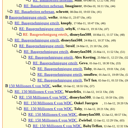
RE: Bauarbeiten nebenan
,
MIB
, 09-Dez-10, 12:22 Uhr, (43)
RE: Bauarbeiten nebenan
,
Imagineer
, 09-Dez-10, 16:11 Uhr, (44)
RE: Bauarbeiten nebenan
,
schrottt
, 08-Dez-10, 19:03 Uhr, (41)
Baugenehmigung erteilt
,
wolke
, 16-Mai-11, 23:07 Uhr, (45)
RE: Baugenehmigung erteilt
,
knopfy
, 17-Mai-11, 10:47 Uhr, (46)
RE: Baugenehmigung erteilt
,
sebyK
, 17-Mai-11, 19:16 Uhr, (47)
,
RE: Baugenehmigung erteilt
disneyfan500
, 18-Mai-11, 11:57 Uhr, (48)
RE: Baugenehmigung erteilt
,
disneyfan500
, 24-Mai-11, 10:37 Uhr, (49)
RE: Baugenehmigung erteilt
,
Stroif
, 24-Mai-11, 21:18 Uhr, (50)
RE: Baugenehmigung erteilt
,
disneyfan500
, 25-Mai-11, 11:52 Uhr, (51)
RE: Baugenehmigung erteilt
,
Alex Korting
, 25-Mai-11, 12:23 Uhr, (52
RE: Baugenehmigung erteilt
,
Gevo
, 01-Jun-11, 18:30 Uhr, (53)
RE: Baugenehmigung erteilt
,
Toby
, 01-Jun-11, 19:01 Uhr, (54)
RE: Baugenehmigung erteilt
,
smuflow
, 01-Jun-11, 19:09 Uhr, (5
RE: Baugenehmigung erteilt
,
ToT fan
, 02-Jun-11, 01:53 Uhr, (5
150 Millionen € von WDC
,
wolke
, 10-Jan-12, 18:55 Uhr, (57)
RE: 150 Millionen € von WDC
,
Wuzefelix
, 11-Jan-12, 14:51 Uhr, (58)
RE: 150 Millionen € von WDC
,
disneyfan500
, 11-Jan-12, 19:59 Uhr, (59)
RE: 150 Millionen € von WDC
,
Onkel Juergen
, 11-Jan-12, 20:20 Uhr
RE: 150 Millionen € von WDC
,
Toby
, 11-Jan-12, 20:21 Uhr, (61)
RE: 150 Millionen € von WDC
,
disneyfan500
, 12-Jan-12, 00:57 Uhr, 
RE: 150 Millionen € von WDC
,
Zwiebal
, 12-Jan-12, 12:29 Uhr, (63)
RE: 150 Millionen € von WDC
,
BabyTeffan
, 12-Jan-12, 12:32 Uhr