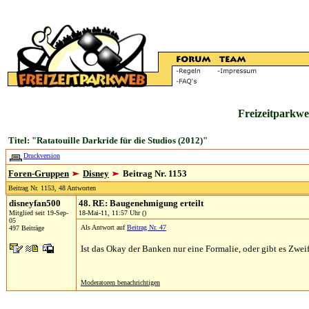
Freizeitparkwe
Titel: "Ratatouille Darkride für die Studios (2012)"
Druckversion
Foren-Gruppen
Disney
Beitrag Nr. 1153
Beitrag Nr. 1153, 48 Antworten
disneyfan500
48. RE: Baugenehmigung erteilt
Mitglied seit 19-Sep-
18-Mai-11, 11:57 Uhr ()
05
Als Antwort auf
Beitrag Nr. 47
497 Beiträge
Ist das Okay der Banken nur eine Formalie, oder gibt es Zwei
Moderatoren benachrichtigen