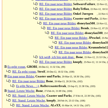
RE: Ein paar neue Bilder
,
SoftwareFailure
, 22-Nov-12,
RE: Ein paar neue Bilder
,
BabyTeffan
, 22-Nov-12, 18:51
RE: Ein paar neue Bilder
,
Onkel Juergen
, 22-Nov-1
RE: Ein paar neue Bilder
,
Coaster und Parks
, 22-Nov-
RE: Ein paar neue Bilder
,
disneyfan500
, 23-Nov-12,
RE: Ein paar neue Bilder
,
Bends
, 23-Nov-12, 07:25
RE: Ein paar neue Bilder
,
disneyfan500
, 23-
RE: Ein paar neue Bilder
,
JPeschel
, 23-No
RE: Ein paar neue Bilder
,
disneyfan5
RE: Ein paar neue Bilder
,
Krummbein1
RE: Ein paar neue Bilder
,
disneyfan5
Ich weiß, ich bin spät dran:
,
Bone
, 22-Nov-12, 21:53 Uhr, 
RE: Ein paar neue Bilder
,
knopfy
, 23-Nov-12, 11:14 Uhr, (
Es geht voran
,
GROBI
, 20-Dez-12, 11:32 Uhr, (99)
RE: Es geht voran
,
Stroif
, 20-Dez-12, 18:32 Uhr, (100)
Ein paar neue Bilder
,
Coaster und Parks
, 20-Mar-13, 18:36 Uhr, (101)
RE: Ein paar neue Bilder
,
Bone
, 20-Mar-13, 20:26 Uhr, (102)
Es gibt News... :-)
,
Rollercoasterfreak
, 23-Sep-13, 21:38 Uhr, (103)
Stand: Letzte Woche
,
Bone
, 27-Feb-14, 21:09 Uhr, (104)
RE: Stand: Letzte Woche
,
Coaster und Parks
, 27-Feb-14, 22:39 Uhr, (105)
RE: Stand: Letzte Woche
,
knopfy
, 28-Feb-14, 23:13 Uhr, (106)
RE: Stand: Letzte Woche
,
ALeXX
, 01-Mar-14, 14:51 Uhr, (107)