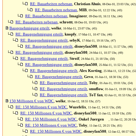
RE: Bauarbeiten nebenan
,
Christian Ahuis
, 08-Dez-10, 23:03 Uhr, (42)
RE: Bauarbeiten nebenan
,
MIB
, 09-Dez-10, 12:22 Uhr, (43)
RE: Bauarbeiten nebenan
,
Imagineer
, 09-Dez-10, 16:11 Uhr, (44)
RE: Bauarbeiten nebenan
,
schrottt
, 08-Dez-10, 19:03 Uhr, (41)
Baugenehmigung erteilt
,
wolke
, 16-Mai-11, 23:07 Uhr, (45)
RE: Baugenehmigung erteilt
,
knopfy
, 17-Mai-11, 10:47 Uhr, (46)
RE: Baugenehmigung erteilt
,
sebyK
, 17-Mai-11, 19:16 Uhr, (47)
RE: Baugenehmigung erteilt
,
disneyfan500
, 18-Mai-11, 11:57 Uhr, (48)
RE: Baugenehmigung erteilt
,
disneyfan500
, 24-Mai-11, 10:37 Uhr, (49)
RE: Baugenehmigung erteilt
,
Stroif
, 24-Mai-11, 21:18 Uhr, (50)
RE: Baugenehmigung erteilt
,
disneyfan500
, 25-Mai-11, 11:52 Uhr, (51)
RE: Baugenehmigung erteilt
,
Alex Korting
, 25-Mai-11, 12:23 Uhr, (52
RE: Baugenehmigung erteilt
,
Gevo
, 01-Jun-11, 18:30 Uhr, (53)
RE: Baugenehmigung erteilt
,
Toby
, 01-Jun-11, 19:01 Uhr, (54)
RE: Baugenehmigung erteilt
,
smuflow
, 01-Jun-11, 19:09 Uhr, (5
RE: Baugenehmigung erteilt
,
ToT fan
, 02-Jun-11, 01:53 Uhr, (5
150 Millionen € von WDC
,
wolke
, 10-Jan-12, 18:55 Uhr, (57)
RE: 150 Millionen € von WDC
,
Wuzefelix
, 11-Jan-12, 14:51 Uhr, (58)
RE: 150 Millionen € von WDC
,
disneyfan500
, 11-Jan-12, 19:59 Uhr, (59)
RE: 150 Millionen € von WDC
,
Onkel Juergen
, 11-Jan-12, 20:20 Uhr
RE: 150 Millionen € von WDC
,
Toby
, 11-Jan-12, 20:21 Uhr, (61)
RE: 150 Millionen € von WDC
,
disneyfan500
, 12-Jan-12, 00:57 Uhr, 