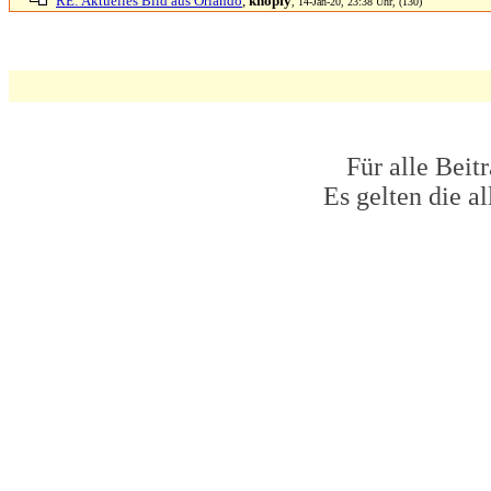
RE: Aktuelles Bild aus Orlando
,
knopfy
, 14-Jan-20, 23:38 Uhr, (130)
Für alle Beit
Es gelten die 