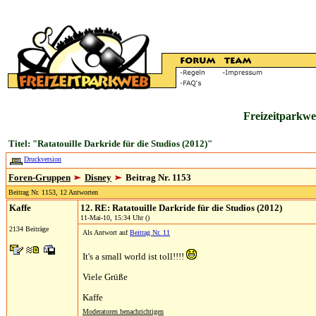
Freizeitparkwe
Titel: "Ratatouille Darkride für die Studios (2012)"
Druckversion
Foren-Gruppen
Disney
Beitrag Nr. 1153
Beitrag Nr. 1153, 12 Antworten
Kaffe
12. RE: Ratatouille Darkride für die Studios (2012)
11-Mai-10, 15:34 Uhr ()
2134 Beiträge
Als Antwort auf
Beitrag Nr. 11
It's a small world ist toll!!!!
Viele Grüße
Kaffe
Moderatoren benachrichtigen