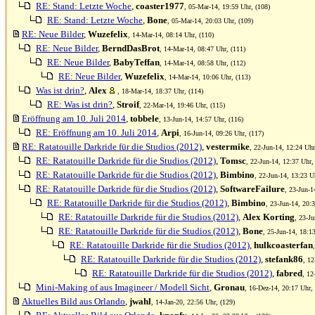
RE: Stand: Letzte Woche
,
coaster1977
, 05-Mar-14, 19:59 Uhr, (108)
RE: Stand: Letzte Woche
,
Bone
, 05-Mar-14, 20:03 Uhr, (109)
RE: Neue Bilder
,
Wuzefelix
, 14-Mar-14, 08:14 Uhr, (110)
RE: Neue Bilder
,
BerndDasBrot
, 14-Mar-14, 08:47 Uhr, (111)
RE: Neue Bilder
,
BabyTeffan
, 14-Mar-14, 08:58 Uhr, (112)
RE: Neue Bilder
,
Wuzefelix
, 14-Mar-14, 10:06 Uhr, (113)
Was ist drin?
,
Alex
, 18-Mar-14, 18:37 Uhr, (114)
RE: Was ist drin?
,
Stroif
, 22-Mar-14, 19:46 Uhr, (115)
Eröffnung am 10. Juli 2014
,
tobbele
, 13-Jun-14, 14:57 Uhr, (116)
RE: Eröffnung am 10. Juli 2014
,
Arpi
, 16-Jun-14, 09:26 Uhr, (117)
RE: Ratatouille Darkride für die Studios (2012)
,
vestermike
, 22-Jun-14, 12:24 Uhr
RE: Ratatouille Darkride für die Studios (2012)
,
Tomsc
, 22-Jun-14, 12:37 Uhr,
RE: Ratatouille Darkride für die Studios (2012)
,
Bimbino
, 22-Jun-14, 13:23 U
RE: Ratatouille Darkride für die Studios (2012)
,
SoftwareFailure
, 23-Jun-1
RE: Ratatouille Darkride für die Studios (2012)
,
Bimbino
, 23-Jun-14, 20:
RE: Ratatouille Darkride für die Studios (2012)
,
Alex Korting
, 23-Ju
RE: Ratatouille Darkride für die Studios (2012)
,
Bone
, 25-Jun-14, 18:1
RE: Ratatouille Darkride für die Studios (2012)
,
hulkcoasterfan
RE: Ratatouille Darkride für die Studios (2012)
,
stefank86
, 12
RE: Ratatouille Darkride für die Studios (2012)
,
fabred
, 12
Mini-Making of aus Imagineer / Modell Sicht
,
Gronau
, 16-Dez-14, 20:17 Uhr,
Aktuelles Bild aus Orlando
,
jwahl
, 14-Jan-20, 22:56 Uhr, (129)