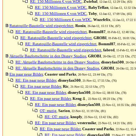
RE: 150 Millionen € von WDC
,
Zwiebal
, 12-Jan-12, 12:29 Uhr, (63)
RE: 150 Millionen € von WDC
,
BabyTeffan
, 12-Jan-12, 12:32 Uhr
RE: 150 Millionen € von WDC
,
Toby
, 12-Jan-12, 17:09 Uhr, (65)
RE: 150 Millionen € von WDC
,
Wuzefelix
, 12-Jan-12, 17:22 U
Ratatouille-Baustelle wird eingerichtet
,
Ronin
, 26-Jan-12, 15:11 Uhr, (67)
RE: Ratatouille-Baustelle wird eingerichtet
,
Bomml87
, 01-Feb-12, 12:48 Uhr, 
RE: Ratatouille-Baustelle wird eingerichtet
,
GROBI
, 01-Feb-12, 16:01 Uhr,
RE: Ratatouille-Baustelle wird eingerichtet
,
Bomml87
, 03-Feb-12, 14:
RE: Ratatouille-Baustelle wird eingerichtet
,
fabred
, 15-Feb-12, 03:4
Aktuelle Baufortschritte in den Disney Studios
,
GROBI
, 26-Okt-12, 17:21 Uhr, (72
RE: Aktuelle Baufortschritte in den Disney Studios
,
disneyfan500
, 26-Okt-
RE: Aktuelle Baufortschritte in den Disney Studios
,
GROBI
, 26-Okt-12, 22:3
Ein paar neue Bilder
,
Coaster und Parks
, 20-Nov-12, 23:44 Uhr, (75)
RE: Ein paar neue Bilder
,
disneyfan500
, 21-Nov-12, 17:55 Uhr, (76)
RE: Ein paar neue Bilder
,
Ric
, 21-Nov-12, 22:13 Uhr, (77)
RE: Ein paar neue Bilder
,
disneyfan500
, 22-Nov-12, 08:03 Uhr, (78)
RE: Ein paar neue Bilder
,
Keng
, 22-Nov-12, 09:23 Uhr, (79)
RE: Ein paar neue Bilder
,
disneyfan500
, 22-Nov-12, 10:35 Uhr, (80)
OT: mutig
,
Sarion
, 22-Nov-12, 11:19 Uhr, (81)
RE: OT: mutig
,
knopfy
, 22-Nov-12, 13:42 Uhr, (82)
RE: Ein paar neue Bilder
,
vestermike
, 22-Nov-12, 14:21 Uhr, (83)
RE: Ein paar neue Bilder
,
Coaster und Parks
, 22-Nov-12, 15:4
RE: Ein paar neue Bilder
,
disneyfan500
, 22-Nov-12, 18:26 U