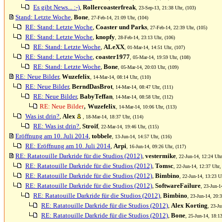
Es gibt News... :-)
,
Rollercoasterfreak
, 23-Sep-13, 21:38 Uhr, (103)
Stand: Letzte Woche
,
Bone
, 27-Feb-14, 21:09 Uhr, (104)
RE: Stand: Letzte Woche
,
Coaster und Parks
, 27-Feb-14, 22:39 Uhr, (105)
RE: Stand: Letzte Woche
,
knopfy
, 28-Feb-14, 23:13 Uhr, (106)
RE: Stand: Letzte Woche
,
ALeXX
, 01-Mar-14, 14:51 Uhr, (107)
RE: Stand: Letzte Woche
,
coaster1977
, 05-Mar-14, 19:59 Uhr, (108)
RE: Stand: Letzte Woche
,
Bone
, 05-Mar-14, 20:03 Uhr, (109)
RE: Neue Bilder
,
Wuzefelix
, 14-Mar-14, 08:14 Uhr, (110)
RE: Neue Bilder
,
BerndDasBrot
, 14-Mar-14, 08:47 Uhr, (111)
RE: Neue Bilder
,
BabyTeffan
, 14-Mar-14, 08:58 Uhr, (112)
,
RE: Neue Bilder
Wuzefelix
, 14-Mar-14, 10:06 Uhr, (113)
Was ist drin?
,
Alex
, 18-Mar-14, 18:37 Uhr, (114)
RE: Was ist drin?
,
Stroif
, 22-Mar-14, 19:46 Uhr, (115)
Eröffnung am 10. Juli 2014
,
tobbele
, 13-Jun-14, 14:57 Uhr, (116)
RE: Eröffnung am 10. Juli 2014
,
Arpi
, 16-Jun-14, 09:26 Uhr, (117)
RE: Ratatouille Darkride für die Studios (2012)
,
vestermike
, 22-Jun-14, 12:24 Uhr
RE: Ratatouille Darkride für die Studios (2012)
,
Tomsc
, 22-Jun-14, 12:37 Uhr,
RE: Ratatouille Darkride für die Studios (2012)
,
Bimbino
, 22-Jun-14, 13:23 U
RE: Ratatouille Darkride für die Studios (2012)
,
SoftwareFailure
, 23-Jun-1
RE: Ratatouille Darkride für die Studios (2012)
,
Bimbino
, 23-Jun-14, 20:
RE: Ratatouille Darkride für die Studios (2012)
,
Alex Korting
, 23-Ju
RE: Ratatouille Darkride für die Studios (2012)
,
Bone
, 25-Jun-14, 18:1