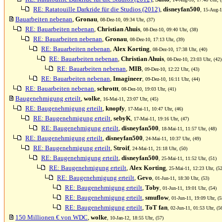
RE: Ratatouille Darkride für die Studios (2012)
,
disneyfan500
, 15-Aug-1
Bauarbeiten nebenan
,
Gronau
, 08-Dez-10, 09:34 Uhr, (37)
RE: Bauarbeiten nebenan
,
Christian Ahuis
, 08-Dez-10, 09:40 Uhr, (38)
RE: Bauarbeiten nebenan
,
Gronau
, 08-Dez-10, 17:13 Uhr, (39)
RE: Bauarbeiten nebenan
,
Alex Korting
, 08-Dez-10, 17:38 Uhr, (40)
RE: Bauarbeiten nebenan
,
Christian Ahuis
, 08-Dez-10, 23:03 Uhr, (42)
RE: Bauarbeiten nebenan
,
MIB
, 09-Dez-10, 12:22 Uhr, (43)
RE: Bauarbeiten nebenan
,
Imagineer
, 09-Dez-10, 16:11 Uhr, (44)
RE: Bauarbeiten nebenan
,
schrottt
, 08-Dez-10, 19:03 Uhr, (41)
Baugenehmigung erteilt
,
wolke
, 16-Mai-11, 23:07 Uhr, (45)
RE: Baugenehmigung erteilt
,
knopfy
, 17-Mai-11, 10:47 Uhr, (46)
RE: Baugenehmigung erteilt
,
sebyK
, 17-Mai-11, 19:16 Uhr, (47)
RE: Baugenehmigung erteilt
,
disneyfan500
, 18-Mai-11, 11:57 Uhr, (48)
RE: Baugenehmigung erteilt
,
disneyfan500
, 24-Mai-11, 10:37 Uhr, (49)
RE: Baugenehmigung erteilt
,
Stroif
, 24-Mai-11, 21:18 Uhr, (50)
RE: Baugenehmigung erteilt
,
disneyfan500
, 25-Mai-11, 11:52 Uhr, (51)
RE: Baugenehmigung erteilt
,
Alex Korting
, 25-Mai-11, 12:23 Uhr, (52
RE: Baugenehmigung erteilt
,
Gevo
, 01-Jun-11, 18:30 Uhr, (53)
RE: Baugenehmigung erteilt
,
Toby
, 01-Jun-11, 19:01 Uhr, (54)
RE: Baugenehmigung erteilt
,
smuflow
, 01-Jun-11, 19:09 Uhr, (5
RE: Baugenehmigung erteilt
,
ToT fan
, 02-Jun-11, 01:53 Uhr, (5
150 Millionen € von WDC
,
wolke
, 10-Jan-12, 18:55 Uhr, (57)