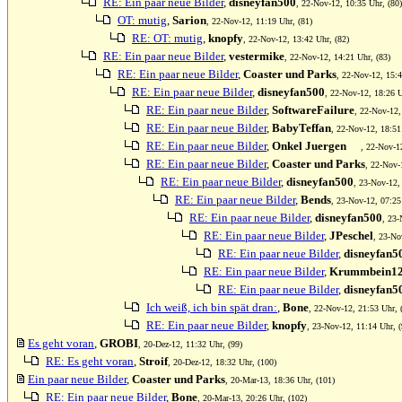
RE: Ein paar neue Bilder
,
disneyfan500
, 22-Nov-12, 10:35 Uhr, (80)
OT: mutig
,
Sarion
, 22-Nov-12, 11:19 Uhr, (81)
RE: OT: mutig
,
knopfy
, 22-Nov-12, 13:42 Uhr, (82)
RE: Ein paar neue Bilder
,
vestermike
, 22-Nov-12, 14:21 Uhr, (83)
RE: Ein paar neue Bilder
,
Coaster und Parks
, 22-Nov-12, 15:4
RE: Ein paar neue Bilder
,
disneyfan500
, 22-Nov-12, 18:26 U
RE: Ein paar neue Bilder
,
SoftwareFailure
, 22-Nov-12,
RE: Ein paar neue Bilder
,
BabyTeffan
, 22-Nov-12, 18:51
RE: Ein paar neue Bilder
,
Onkel Juergen
, 22-Nov-1
RE: Ein paar neue Bilder
,
Coaster und Parks
, 22-Nov-
RE: Ein paar neue Bilder
,
disneyfan500
, 23-Nov-12,
RE: Ein paar neue Bilder
,
Bends
, 23-Nov-12, 07:25
RE: Ein paar neue Bilder
,
disneyfan500
, 23-
RE: Ein paar neue Bilder
,
JPeschel
, 23-No
RE: Ein paar neue Bilder
,
disneyfan5
RE: Ein paar neue Bilder
,
Krummbein1
RE: Ein paar neue Bilder
,
disneyfan5
Ich weiß, ich bin spät dran:
,
Bone
, 22-Nov-12, 21:53 Uhr, 
RE: Ein paar neue Bilder
,
knopfy
, 23-Nov-12, 11:14 Uhr, (
Es geht voran
,
GROBI
, 20-Dez-12, 11:32 Uhr, (99)
RE: Es geht voran
,
Stroif
, 20-Dez-12, 18:32 Uhr, (100)
Ein paar neue Bilder
,
Coaster und Parks
, 20-Mar-13, 18:36 Uhr, (101)
RE: Ein paar neue Bilder
,
Bone
, 20-Mar-13, 20:26 Uhr, (102)