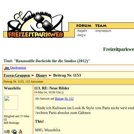
Freizeitparkwe
Titel: "Ratatouille Darkride für die Studios (2012)"
Druckversion
Foren-Gruppen
Disney
Beitrag Nr. 1153
Beitrag Nr. 1153, 113 Antworten
Wuzefelix
113. RE: Neue Bilder
14-Mar-14, 10:06 Uhr ()
Als Antwort auf
Beitrag Nr. 112
>finde ich Kulissen im Look & Style von Paris nicht weit ent
>echten Paris absolut zum Gähnen
Mitglied seit 27-Mar-
02
This!
868 Beiträge
MfG, Wuzefelix