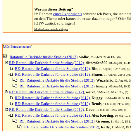
-------------
Warum dieser Beitrag?
Im Rahmen
eines Experiments
schreibe ich Posts, die ich no
zu dem Thema oder kannst du etwas dazu beitragen? Oder füh
FZPW zurück zu bringen!
Moderatoren benachrichtigen
[
Alle Beiträge zeigen
]
Ratatouille Darkride für die Studios (2012)
,
wolke
, 31-Jul-09, 22:44 Uhr, (0)
RE: Ratatouille Darkride für die Studios (2012)
,
disneyfan500
, 01-Aug-09, 14:41 
RE: Ratatouille Darkride für die Studios (2012)
,
Ric
, 01-Aug-09, 15:47 Uhr, (2)
RE: Ratatouille Darkride für die Studios (2012)
,
Simon
, 01-Aug-09, 21:43 Uhr,
RE: Ratatouille Darkride für die Studios (2012)
,
Wuzefelix
, 02-Aug-09, 0
RE: Ratatouille Darkride für die Studios (2012)
,
knopfy
, 02-Aug-09, 10:22 
RE: Ratatouille Darkride für die Studios (2012)
,
wolke
, 10-Mai-10, 00:41 Uhr, (6)
RE: Ratatouille Darkride für die Studios (2012)
,
Kuggy
, 10-Mai-10, 00:56 Uhr,
RE: Ratatouille Darkride für die Studios (2012)
,
Bends
, 11-Mai-10, 21:35 Uhr, 
RE: Ratatouille Darkride für die Studios (2012)
,
Gevo
, 10-Mai-10, 13:55 Uhr, (8)
RE: Ratatouille Darkride für die Studios (2012)
,
Alex Korting
, 10-Mai-10, 1
RE: Ratatouille Darkride für die Studios (2012)
,
Gronau
, 11-Mai-10, 15:1
RE: Ratatouille Darkride für die Studios (2012)
,
Ratty
, 11-Mai-10, 15:3