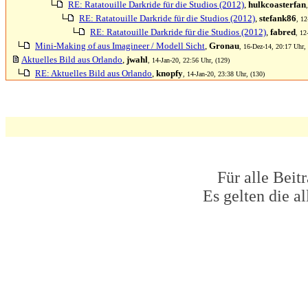
RE: Ratatouille Darkride für die Studios (2012)
,
hulkcoasterfan
RE: Ratatouille Darkride für die Studios (2012)
,
stefank86
, 12
RE: Ratatouille Darkride für die Studios (2012)
,
fabred
, 12
Mini-Making of aus Imagineer / Modell Sicht
,
Gronau
, 16-Dez-14, 20:17 Uhr,
Aktuelles Bild aus Orlando
,
jwahl
, 14-Jan-20, 22:56 Uhr, (129)
RE: Aktuelles Bild aus Orlando
,
knopfy
, 14-Jan-20, 23:38 Uhr, (130)
Für alle Beit
Es gelten die 