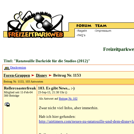
Freizeitparkwe
Titel: "Ratatouille Darkride für die Studios (2012)"
Druckversion
Foren-Gruppen
Disney
Beitrag Nr. 1153
Beitrag Nr. 1153, 103 Antworten
Rollercoasterfreak
103. Es gibt News... :-)
Mitglied seit 11-Feb-04
23-Sep-13, 21:38 Uhr ()
300 Beiträge
Als Antwort auf
Beitrag Nr. 102
Zwar nicht viel Infos, aber immerhin.
Hab ich hier gefunden:
http://airtimers.com/neues-zu-ratatouille-und-dem-disney