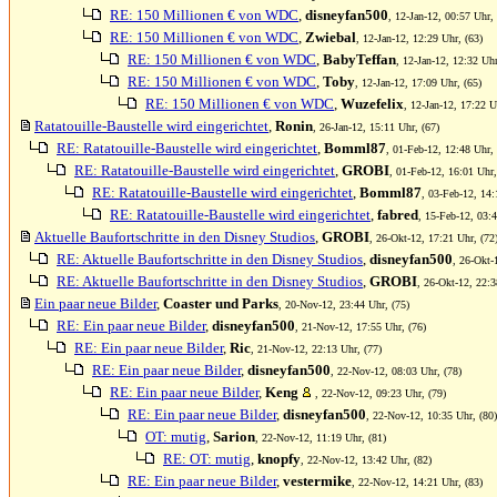
RE: 150 Millionen € von WDC
,
disneyfan500
, 12-Jan-12, 00:57 Uhr, 
RE: 150 Millionen € von WDC
,
Zwiebal
, 12-Jan-12, 12:29 Uhr, (63)
RE: 150 Millionen € von WDC
,
BabyTeffan
, 12-Jan-12, 12:32 Uhr
RE: 150 Millionen € von WDC
,
Toby
, 12-Jan-12, 17:09 Uhr, (65)
RE: 150 Millionen € von WDC
,
Wuzefelix
, 12-Jan-12, 17:22 U
Ratatouille-Baustelle wird eingerichtet
,
Ronin
, 26-Jan-12, 15:11 Uhr, (67)
RE: Ratatouille-Baustelle wird eingerichtet
,
Bomml87
, 01-Feb-12, 12:48 Uhr, 
RE: Ratatouille-Baustelle wird eingerichtet
,
GROBI
, 01-Feb-12, 16:01 Uhr,
RE: Ratatouille-Baustelle wird eingerichtet
,
Bomml87
, 03-Feb-12, 14:
RE: Ratatouille-Baustelle wird eingerichtet
,
fabred
, 15-Feb-12, 03:4
Aktuelle Baufortschritte in den Disney Studios
,
GROBI
, 26-Okt-12, 17:21 Uhr, (72
RE: Aktuelle Baufortschritte in den Disney Studios
,
disneyfan500
, 26-Okt-
RE: Aktuelle Baufortschritte in den Disney Studios
,
GROBI
, 26-Okt-12, 22:3
Ein paar neue Bilder
,
Coaster und Parks
, 20-Nov-12, 23:44 Uhr, (75)
RE: Ein paar neue Bilder
,
disneyfan500
, 21-Nov-12, 17:55 Uhr, (76)
RE: Ein paar neue Bilder
,
Ric
, 21-Nov-12, 22:13 Uhr, (77)
RE: Ein paar neue Bilder
,
disneyfan500
, 22-Nov-12, 08:03 Uhr, (78)
RE: Ein paar neue Bilder
,
Keng
, 22-Nov-12, 09:23 Uhr, (79)
RE: Ein paar neue Bilder
,
disneyfan500
, 22-Nov-12, 10:35 Uhr, (80)
OT: mutig
,
Sarion
, 22-Nov-12, 11:19 Uhr, (81)
RE: OT: mutig
,
knopfy
, 22-Nov-12, 13:42 Uhr, (82)
RE: Ein paar neue Bilder
,
vestermike
, 22-Nov-12, 14:21 Uhr, (83)