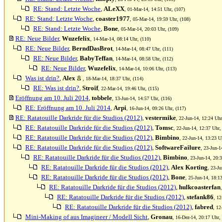
RE: Stand: Letzte Woche
,
ALeXX
, 01-Mar-14, 14:51 Uhr, (107)
RE: Stand: Letzte Woche
,
coaster1977
, 05-Mar-14, 19:59 Uhr, (108)
RE: Stand: Letzte Woche
,
Bone
, 05-Mar-14, 20:03 Uhr, (109)
RE: Neue Bilder
,
Wuzefelix
, 14-Mar-14, 08:14 Uhr, (110)
RE: Neue Bilder
,
BerndDasBrot
, 14-Mar-14, 08:47 Uhr, (111)
RE: Neue Bilder
,
BabyTeffan
, 14-Mar-14, 08:58 Uhr, (112)
RE: Neue Bilder
,
Wuzefelix
, 14-Mar-14, 10:06 Uhr, (113)
Was ist drin?
,
Alex
, 18-Mar-14, 18:37 Uhr, (114)
RE: Was ist drin?
,
Stroif
, 22-Mar-14, 19:46 Uhr, (115)
Eröffnung am 10. Juli 2014
,
tobbele
, 13-Jun-14, 14:57 Uhr, (116)
RE: Eröffnung am 10. Juli 2014
,
Arpi
, 16-Jun-14, 09:26 Uhr, (117)
RE: Ratatouille Darkride für die Studios (2012)
,
vestermike
, 22-Jun-14, 12:24 Uhr
RE: Ratatouille Darkride für die Studios (2012)
,
Tomsc
, 22-Jun-14, 12:37 Uhr,
RE: Ratatouille Darkride für die Studios (2012)
,
Bimbino
, 22-Jun-14, 13:23 U
RE: Ratatouille Darkride für die Studios (2012)
,
SoftwareFailure
, 23-Jun-1
RE: Ratatouille Darkride für die Studios (2012)
,
Bimbino
, 23-Jun-14, 20:
RE: Ratatouille Darkride für die Studios (2012)
,
Alex Korting
, 23-Ju
RE: Ratatouille Darkride für die Studios (2012)
,
Bone
, 25-Jun-14, 18:1
RE: Ratatouille Darkride für die Studios (2012)
,
hulkcoasterfan
RE: Ratatouille Darkride für die Studios (2012)
,
stefank86
, 12
RE: Ratatouille Darkride für die Studios (2012)
,
fabred
, 12
Mini-Making of aus Imagineer / Modell Sicht
,
Gronau
, 16-Dez-14, 20:17 Uhr,