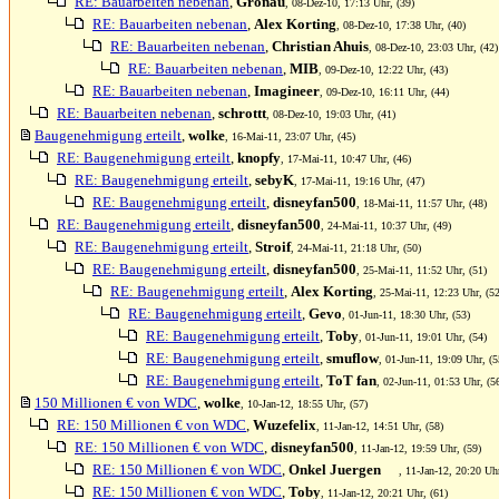
RE: Bauarbeiten nebenan
,
Gronau
, 08-Dez-10, 17:13 Uhr, (39)
RE: Bauarbeiten nebenan
,
Alex Korting
, 08-Dez-10, 17:38 Uhr, (40)
RE: Bauarbeiten nebenan
,
Christian Ahuis
, 08-Dez-10, 23:03 Uhr, (42)
RE: Bauarbeiten nebenan
,
MIB
, 09-Dez-10, 12:22 Uhr, (43)
RE: Bauarbeiten nebenan
,
Imagineer
, 09-Dez-10, 16:11 Uhr, (44)
RE: Bauarbeiten nebenan
,
schrottt
, 08-Dez-10, 19:03 Uhr, (41)
Baugenehmigung erteilt
,
wolke
, 16-Mai-11, 23:07 Uhr, (45)
RE: Baugenehmigung erteilt
,
knopfy
, 17-Mai-11, 10:47 Uhr, (46)
RE: Baugenehmigung erteilt
,
sebyK
, 17-Mai-11, 19:16 Uhr, (47)
RE: Baugenehmigung erteilt
,
disneyfan500
, 18-Mai-11, 11:57 Uhr, (48)
RE: Baugenehmigung erteilt
,
disneyfan500
, 24-Mai-11, 10:37 Uhr, (49)
RE: Baugenehmigung erteilt
,
Stroif
, 24-Mai-11, 21:18 Uhr, (50)
RE: Baugenehmigung erteilt
,
disneyfan500
, 25-Mai-11, 11:52 Uhr, (51)
RE: Baugenehmigung erteilt
,
Alex Korting
, 25-Mai-11, 12:23 Uhr, (52
RE: Baugenehmigung erteilt
,
Gevo
, 01-Jun-11, 18:30 Uhr, (53)
RE: Baugenehmigung erteilt
,
Toby
, 01-Jun-11, 19:01 Uhr, (54)
RE: Baugenehmigung erteilt
,
smuflow
, 01-Jun-11, 19:09 Uhr, (5
RE: Baugenehmigung erteilt
,
ToT fan
, 02-Jun-11, 01:53 Uhr, (5
150 Millionen € von WDC
,
wolke
, 10-Jan-12, 18:55 Uhr, (57)
RE: 150 Millionen € von WDC
,
Wuzefelix
, 11-Jan-12, 14:51 Uhr, (58)
RE: 150 Millionen € von WDC
,
disneyfan500
, 11-Jan-12, 19:59 Uhr, (59)
RE: 150 Millionen € von WDC
,
Onkel Juergen
, 11-Jan-12, 20:20 Uhr
RE: 150 Millionen € von WDC
,
Toby
, 11-Jan-12, 20:21 Uhr, (61)