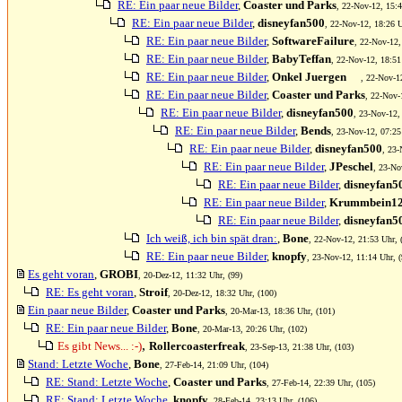
RE: Ein paar neue Bilder
,
Coaster und Parks
, 22-Nov-12, 15:4
RE: Ein paar neue Bilder
,
disneyfan500
, 22-Nov-12, 18:26 U
RE: Ein paar neue Bilder
,
SoftwareFailure
, 22-Nov-12,
RE: Ein paar neue Bilder
,
BabyTeffan
, 22-Nov-12, 18:51
RE: Ein paar neue Bilder
,
Onkel Juergen
, 22-Nov-1
RE: Ein paar neue Bilder
,
Coaster und Parks
, 22-Nov-
RE: Ein paar neue Bilder
,
disneyfan500
, 23-Nov-12,
RE: Ein paar neue Bilder
,
Bends
, 23-Nov-12, 07:25
RE: Ein paar neue Bilder
,
disneyfan500
, 23-
RE: Ein paar neue Bilder
,
JPeschel
, 23-No
RE: Ein paar neue Bilder
,
disneyfan5
RE: Ein paar neue Bilder
,
Krummbein1
RE: Ein paar neue Bilder
,
disneyfan5
Ich weiß, ich bin spät dran:
,
Bone
, 22-Nov-12, 21:53 Uhr, 
RE: Ein paar neue Bilder
,
knopfy
, 23-Nov-12, 11:14 Uhr, (
Es geht voran
,
GROBI
, 20-Dez-12, 11:32 Uhr, (99)
RE: Es geht voran
,
Stroif
, 20-Dez-12, 18:32 Uhr, (100)
Ein paar neue Bilder
,
Coaster und Parks
, 20-Mar-13, 18:36 Uhr, (101)
RE: Ein paar neue Bilder
,
Bone
, 20-Mar-13, 20:26 Uhr, (102)
,
Es gibt News... :-)
Rollercoasterfreak
, 23-Sep-13, 21:38 Uhr, (103)
Stand: Letzte Woche
,
Bone
, 27-Feb-14, 21:09 Uhr, (104)
RE: Stand: Letzte Woche
,
Coaster und Parks
, 27-Feb-14, 22:39 Uhr, (105)
RE: Stand: Letzte Woche
,
knopfy
, 28-Feb-14, 23:13 Uhr, (106)