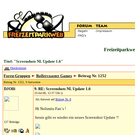
Freizeitparkwe
Titel: "Screenshots NL Update 1.6"
Druckversion
Foren-Gruppen
Rollercoaster Games
Beitrag Nr. 1252
Beitrag Nr. 1252, 9 Antworten
DJOlli
9. RE: Screenshots NL Update 1.6
23-Jul-06, 12:57 Uhr ()
Als Antwort auf
Beitrag Nr. 8
Hi Nolimits Fan´s !
heute gibt es wieder ein neues Screenshot Update !!
127 Beiträge