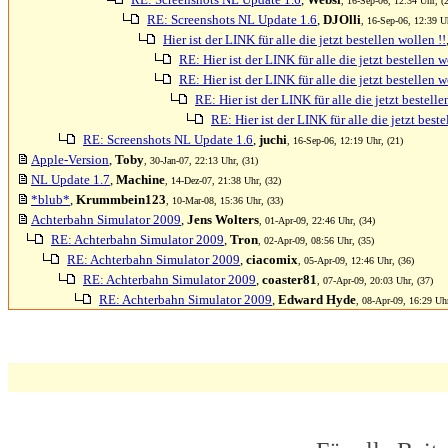
, 16-Sep-06, 12:34 Uhr, (
RE: Screenshots NL Update 1.6
,
DJOlli
, 16-Sep-06, 12:39 Uh
Hier ist der LINK für alle die jetzt bestellen wollen !!
RE: Hier ist der LINK für alle die jetzt bestellen w
RE: Hier ist der LINK für alle die jetzt bestellen w
RE: Hier ist der LINK für alle die jetzt bestelle
RE: Hier ist der LINK für alle die jetzt beste
RE: Screenshots NL Update 1.6
,
juchi
, 16-Sep-06, 12:19 Uhr, (21)
Apple-Version
,
Toby
, 30-Jan-07, 22:13 Uhr, (31)
NL Update 1.7
,
Machine
, 14-Dez-07, 21:38 Uhr, (32)
*blub*
,
Krummbein123
, 10-Mar-08, 15:36 Uhr, (33)
Achterbahn Simulator 2009
,
Jens Wolters
, 01-Apr-09, 22:46 Uhr, (34)
RE: Achterbahn Simulator 2009
,
Tron
, 02-Apr-09, 08:56 Uhr, (35)
RE: Achterbahn Simulator 2009
,
ciacomix
, 05-Apr-09, 12:46 Uhr, (36)
RE: Achterbahn Simulator 2009
,
coaster81
, 07-Apr-09, 20:03 Uhr, (37)
RE: Achterbahn Simulator 2009
,
Edward Hyde
, 08-Apr-09, 16:29 Uhr