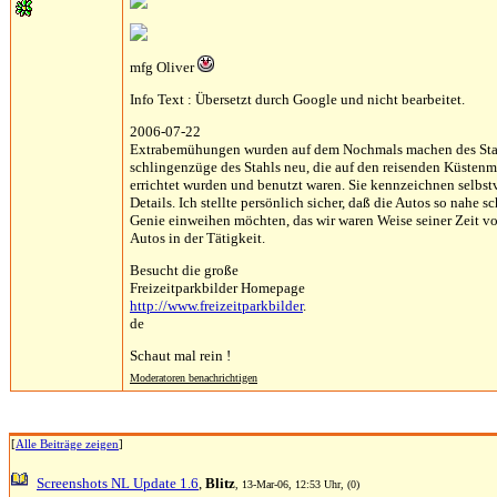
mfg Oliver
Info Text : Übersetzt durch Google und nicht bearbeitet.
2006-07-22
Extrabemühungen wurden auf dem Nochmals machen des Stahls
schlingenzüge des Stahls neu, die auf den reisenden Küsten
errichtet wurden und benutzt waren. Sie kennzeichnen selbs
Details. Ich stellte persönlich sicher, daß die Autos so nah
Genie einweihen möchten, das wir waren Weise seiner Zeit v
Autos in der Tätigkeit.
Besucht die große
Freizeitparkbilder Homepage
http://www.freizeitparkbilder
.
de
Schaut mal rein !
Moderatoren benachrichtigen
[
Alle Beiträge zeigen
]
Screenshots NL Update 1.6
,
Blitz
, 13-Mar-06, 12:53 Uhr, (0)