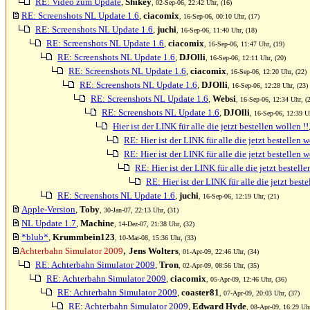
RE: Video zum Update
,
Shikey
, 02-Sep-06, 22:42 Uhr, (16)
RE: Screenshots NL Update 1.6
,
ciacomix
, 16-Sep-06, 00:10 Uhr, (17)
RE: Screenshots NL Update 1.6
,
juchi
, 16-Sep-06, 11:40 Uhr, (18)
RE: Screenshots NL Update 1.6
,
ciacomix
, 16-Sep-06, 11:47 Uhr, (19)
RE: Screenshots NL Update 1.6
,
DJOlli
, 16-Sep-06, 12:11 Uhr, (20)
RE: Screenshots NL Update 1.6
,
ciacomix
, 16-Sep-06, 12:20 Uhr, (22)
RE: Screenshots NL Update 1.6
,
DJOlli
, 16-Sep-06, 12:28 Uhr, (23)
RE: Screenshots NL Update 1.6
,
Websi
, 16-Sep-06, 12:34 Uhr, (
RE: Screenshots NL Update 1.6
,
DJOlli
, 16-Sep-06, 12:39 Uh
Hier ist der LINK für alle die jetzt bestellen wollen !!
RE: Hier ist der LINK für alle die jetzt bestellen w
RE: Hier ist der LINK für alle die jetzt bestellen w
RE: Hier ist der LINK für alle die jetzt bestelle
RE: Hier ist der LINK für alle die jetzt beste
RE: Screenshots NL Update 1.6
,
juchi
, 16-Sep-06, 12:19 Uhr, (21)
Apple-Version
,
Toby
, 30-Jan-07, 22:13 Uhr, (31)
NL Update 1.7
,
Machine
, 14-Dez-07, 21:38 Uhr, (32)
*blub*
,
Krummbein123
, 10-Mar-08, 15:36 Uhr, (33)
,
Achterbahn Simulator 2009
Jens Wolters
, 01-Apr-09, 22:46 Uhr, (34)
RE: Achterbahn Simulator 2009
,
Tron
, 02-Apr-09, 08:56 Uhr, (35)
RE: Achterbahn Simulator 2009
,
ciacomix
, 05-Apr-09, 12:46 Uhr, (36)
RE: Achterbahn Simulator 2009
,
coaster81
, 07-Apr-09, 20:03 Uhr, (37)
RE: Achterbahn Simulator 2009
,
Edward Hyde
, 08-Apr-09, 16:29 Uhr