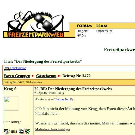
Freizeitparkwe
Titel: "Der Niedergang des Freizeitparkwebs"
Druckversion
Foren-Gruppen
Gästeforum
Beitrag Nr. 3472
Beitrag Nr. 3472, 20 Antworten
Keng
20. RE: Der Niedergang des Freizeitparkwebs
29-Apr-16, 19:00 Uhr ()
Als Antwort auf
Beitrag Nr. 19
>Ich bin nicht der Meinung von Keng, dass Foren dieser Art 
>funktionieren.
9147 Beiträge
Wusste ich gar nicht, dass ich das meine. Man lernt immer w
Moderatoren benachrichtigen