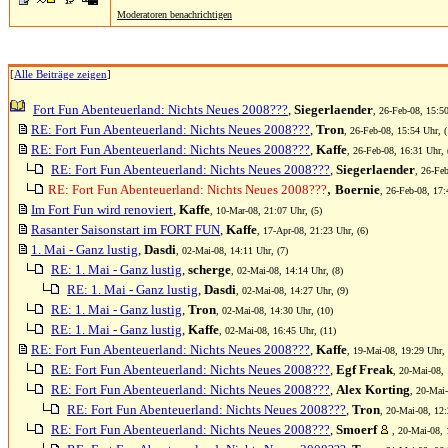
Moderatoren benachrichtigen
[
Alle Beiträge zeigen
]
Fort Fun Abenteuerland: Nichts Neues 2008???
,
Siegerlaender
, 26-Feb-08, 15:50
RE: Fort Fun Abenteuerland: Nichts Neues 2008???
,
Tron
, 26-Feb-08, 15:54 Uhr, (
RE: Fort Fun Abenteuerland: Nichts Neues 2008???
,
Kaffe
, 26-Feb-08, 16:31 Uhr, 
RE: Fort Fun Abenteuerland: Nichts Neues 2008???
,
Siegerlaender
, 26-Feb
,
RE: Fort Fun Abenteuerland: Nichts Neues 2008???
Boernie
, 26-Feb-08, 17:
Im Fort Fun wird renoviert
,
Kaffe
, 10-Mar-08, 21:07 Uhr, (5)
Rasanter Saisonstart im FORT FUN
,
Kaffe
, 17-Apr-08, 21:23 Uhr, (6)
1. Mai - Ganz lustig
,
Dasdi
, 02-Mai-08, 14:11 Uhr, (7)
RE: 1. Mai - Ganz lustig
,
scherge
, 02-Mai-08, 14:14 Uhr, (8)
RE: 1. Mai - Ganz lustig
,
Dasdi
, 02-Mai-08, 14:27 Uhr, (9)
RE: 1. Mai - Ganz lustig
,
Tron
, 02-Mai-08, 14:30 Uhr, (10)
RE: 1. Mai - Ganz lustig
,
Kaffe
, 02-Mai-08, 16:45 Uhr, (11)
RE: Fort Fun Abenteuerland: Nichts Neues 2008???
,
Kaffe
, 19-Mai-08, 19:29 Uhr, 
RE: Fort Fun Abenteuerland: Nichts Neues 2008???
,
Egf Freak
, 20-Mai-08, 
RE: Fort Fun Abenteuerland: Nichts Neues 2008???
,
Alex Korting
, 20-Mai-
RE: Fort Fun Abenteuerland: Nichts Neues 2008???
,
Tron
, 20-Mai-08, 12:
RE: Fort Fun Abenteuerland: Nichts Neues 2008???
,
Smoerf
, 20-Mai-08, 