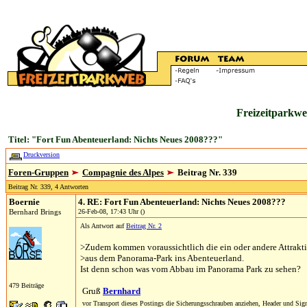
Freizeitparkwe
Titel: "Fort Fun Abenteuerland: Nichts Neues 2008???"
Druckversion
Foren-Gruppen
Compagnie des Alpes
Beitrag Nr. 339
Beitrag Nr. 339, 4 Antworten
Boernie
4. RE: Fort Fun Abenteuerland: Nichts Neues 2008???
Bernhard Brings
26-Feb-08, 17:43 Uhr ()
Als Antwort auf
Beitrag Nr. 2
>Zudem kommen voraussichtlich die ein oder andere Attrakt
>aus dem Panorama-Park ins Abenteuerland.
Ist denn schon was vom Abbau im Panorama Park zu sehen?
479 Beiträge
Gruß
Bernhard
vor Transport dieses Postings die Sicherungsschrauben anziehen, Header und Sign