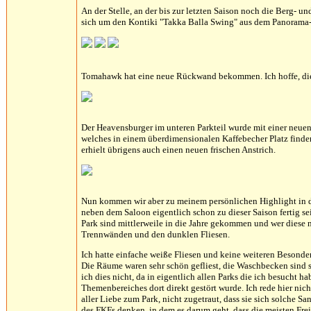
An der Stelle, an der bis zur letzten Saison noch die Berg- u
sich um den Kontiki "Takka Balla Swing" aus dem Panorama-
Tomahawk hat eine neue Rückwand bekommen. Ich hoffe, diese 
Der Heavensburger im unteren Parkteil wurde mit einer neue
welches in einem überdimensionalen Kaffebecher Platz finde
erhielt übrigens auch einen neuen frischen Anstrich.
Nun kommen wir aber zu meinem persönlichen Highlight in dies
neben dem Saloon eigentlich schon zu dieser Saison fertig se
Park sind mittlerweile in die Jahre gekommen und wer diese 
Trennwänden und den dunklen Fliesen.
Ich hatte einfache weiße Fliesen und keine weiteren Besonderh
Die Räume waren sehr schön gefliest, die Waschbecken sind se
ich dies nicht, da in eigentlich allen Parks die ich besucht ha
Themenbereiches dort direkt gestört wurde. Ich rede hier nic
aller Liebe zum Park, nicht zugetraut, dass sie sich solche Sa
des FKFs denken, in dem es darum geht, dass die meisten Frei