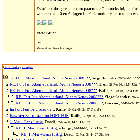
Es sollen übrigens noch ein paar nette Gimmicks folgen, die 
weiteren sanitären Anlagen im Park modernisiert und renovie
Viele Grüße
Kaffe
Moderatoren benachrichtigen
[
Alle Beiträge zeigen
]
Fort Fun Abenteuerland: Nichts Neues 2008???
,
Siegerlaender
, 26-Feb-08, 15:50
RE: Fort Fun Abenteuerland: Nichts Neues 2008???
,
Tron
, 26-Feb-08, 15:54 Uhr, (
RE: Fort Fun Abenteuerland: Nichts Neues 2008???
,
Kaffe
, 26-Feb-08, 16:31 Uhr, 
RE: Fort Fun Abenteuerland: Nichts Neues 2008???
,
Siegerlaender
, 26-Feb
RE: Fort Fun Abenteuerland: Nichts Neues 2008???
,
Boernie
, 26-Feb-08, 17:
Im Fort Fun wird renoviert
,
Kaffe
, 10-Mar-08, 21:07 Uhr, (5)
Rasanter Saisonstart im FORT FUN
,
Kaffe
, 17-Apr-08, 21:23 Uhr, (6)
1. Mai - Ganz lustig
,
Dasdi
, 02-Mai-08, 14:11 Uhr, (7)
RE: 1. Mai - Ganz lustig
,
scherge
, 02-Mai-08, 14:14 Uhr, (8)
RE: 1. Mai - Ganz lustig
,
Dasdi
, 02-Mai-08, 14:27 Uhr, (9)