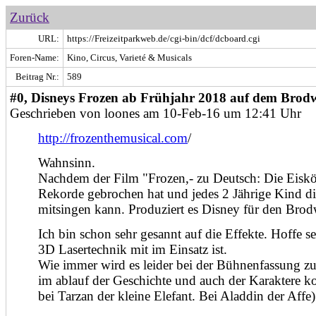
Zurück
URL:
https://Freizeitparkweb.de/cgi-bin/dcf/dcboard.cgi
Foren-Name:
Kino, Circus, Varieté & Musicals
Beitrag Nr.:
589
#0, Disneys Frozen ab Frühjahr 2018 auf dem Brodw
Geschrieben von loones am 10-Feb-16 um 12:41 Uhr
http://frozenthemusical.com
/
Wahnsinn.
Nachdem der Film "Frozen,- zu Deutsch: Die Eiskö
Rekorde gebrochen hat und jedes 2 Jährige Kind di
mitsingen kann. Produziert es Disney für den Brod
Ich bin schon sehr gesannt auf die Effekte. Hoffe se
3D Lasertechnik mit im Einsatz ist.
Wie immer wird es leider bei der Bühnenfassung 
im ablauf der Geschichte und auch der Karaktere 
bei Tarzan der kleine Elefant. Bei Aladdin der Affe)