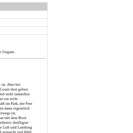
ch Ungarn.
ist. Aber bei
 Count dort geben.
ort steht immerhin
ur ein recht
äft im Park, der Free
ist dann eigentlich
rwegs ist,
bar mit dem Boot
initiv thrilligste
ie Luft und Landung
aß gemacht und fühlt