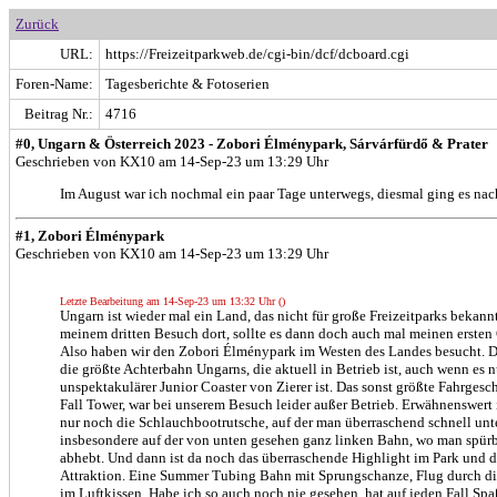
Zurück
URL:
https://Freizeitparkweb.de/cgi-bin/dcf/dcboard.cgi
Foren-Name:
Tagesberichte & Fotoserien
Beitrag Nr.:
4716
#0, Ungarn & Österreich 2023 - Zobori Élménypark, Sárvárfürdő & Prater
Geschrieben von KX10 am 14-Sep-23 um 13:29 Uhr
Im August war ich nochmal ein paar Tage unterwegs, diesmal ging es na
#1, Zobori Élménypark
Geschrieben von KX10 am 14-Sep-23 um 13:29 Uhr
Letzte Bearbeitung am 14-Sep-23 um 13:32 Uhr ()
Ungarn ist wieder mal ein Land, das nicht für große Freizeitparks bekannt 
meinem dritten Besuch dort, sollte es dann doch auch mal meinen ersten
Also haben wir den Zobori Élménypark im Westen des Landes besucht. D
die größte Achterbahn Ungarns, die aktuell in Betrieb ist, auch wenn es n
unspektakulärer Junior Coaster von Zierer ist. Das sonst größte Fahrgesch
Fall Tower, war bei unserem Besuch leider außer Betrieb. Erwähnenswert 
nur noch die Schlauchbootrutsche, auf der man überraschend schnell unte
insbesondere auf der von unten gesehen ganz linken Bahn, wo man spür
abhebt. Und dann ist da noch das überraschende Highlight im Park und def
Attraktion. Eine Summer Tubing Bahn mit Sprungschanze, Flug durch d
im Luftkissen. Habe ich so auch noch nie gesehen, hat auf jeden Fall Sp