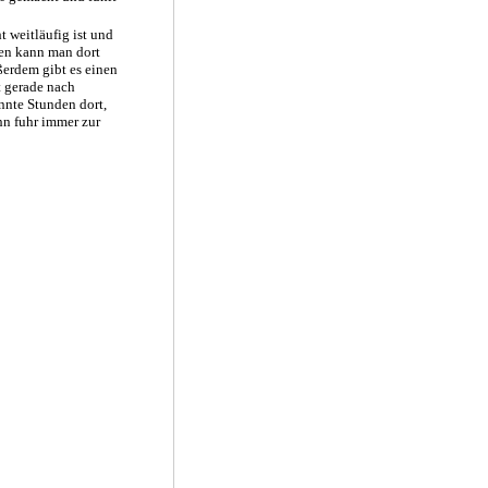
t weitläufig ist und
ten kann man dort
ßerdem gibt es einen
t gerade nach
nnte Stunden dort,
hn fuhr immer zur