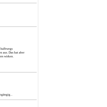
e halbwegs
n aus. Das hat aber
ers wirken.
hgängig...