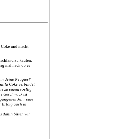
la Coke und macht
tschland zu kaufen.
rag mal nach ob es
ohn deine Neugier!"
nilla Coke verbindet
e zu einem voellig
le Geschmack ist
rgangenen Jahr eine
r Erfolg auch in
s dahin bitten wir