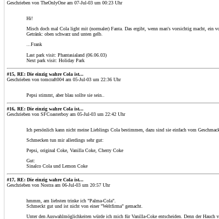
Geschrieben von TheOnlyOne am 07-Jul-03 um 00:23 Uhr
Hi!
Misch doch mal Cola light mit (normaler) Fanta. Das ergibt, wenn man's vorsichtig macht, ein v
Getränk: oben schwarz und unten gelb.
...Frank
Last park visit: Phantasialand (06.06.03)
Next park visit: Holiday Park
#15, RE: Die einzig wahre Cola ist...
Geschrieben von tomcraft004 am 05-Jul-03 um 22:36 Uhr
Pepsi stimmt, aber blau sollte sie sein..
#16, RE: Die einzig wahre Cola ist...
Geschrieben von SFCoasterboy am 05-Jul-03 um 22:42 Uhr
Ich persönlich kann nicht meine Lieblings Cola bestimmen, dazu sind sie einfach vom Geschmack
Schmecken tun mir allerdings sehr gut:
Pepsi, original Coke, Vanilla Coke, Cherry Coke
Gut:
Sinalco Cola und Lemon Coke
#17, RE: Die einzig wahre Cola ist...
Geschrieben von Nostra am 06-Jul-03 um 20:57 Uhr
hmmm, am liebsten trinke ich "Palma-Cola".
Schmeckt gut und ist nicht von einer "Weltfirma" gemacht.
Unter den Auswahlmöglichkeiten würde ich mich für Vanilla-Coke entscheiden. Denn der Hauch vo