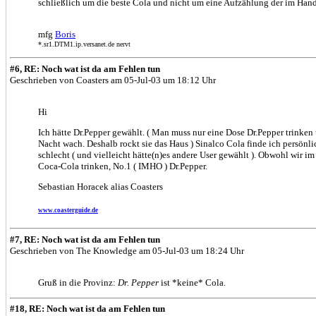
schließlich um die beste Cola und nicht um eine Aufzählung der im Hand
mfg
Boris
*.sr1.DTM1.ip.versanet.de nervt
#6, RE: Noch wat ist da am Fehlen tun
Geschrieben von Coasters am 05-Jul-03 um 18:12 Uhr
Hi
Ich hätte Dr.Pepper gewählt. ( Man muss nur eine Dose Dr.Pepper trinken
Nacht wach. Deshalb rockt sie das Haus ) Sinalco Cola finde ich persönli
schlecht ( und vielleicht hätte(n)es andere User gewählt ). Obwohl wir im
Coca-Cola trinken, No.1 ( IMHO ) Dr.Pepper.
Sebastian Horacek alias Coasters
www.coasterguide.de
#7, RE: Noch wat ist da am Fehlen tun
Geschrieben von The Knowledge am 05-Jul-03 um 18:24 Uhr
Gruß in die Provinz:
Dr. Pepper
ist *keine* Cola.
#18, RE: Noch wat ist da am Fehlen tun