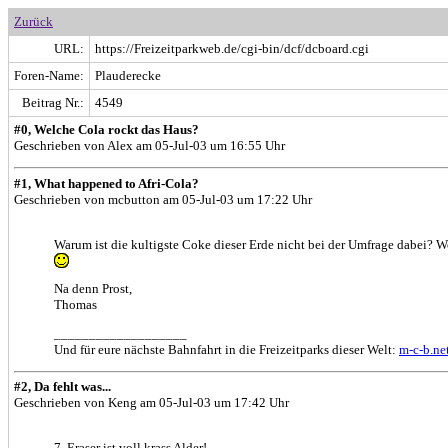
Zurück
URL:
https://Freizeitparkweb.de/cgi-bin/dcf/dcboard.cgi
Foren-Name:
Plauderecke
Beitrag Nr.:
4549
#0, Welche Cola rockt das Haus?
Geschrieben von Alex am 05-Jul-03 um 16:55 Uhr
#1, What happened to Afri-Cola?
Geschrieben von mcbutton am 05-Jul-03 um 17:22 Uhr
Warum ist die kultigste Coke dieser Erde nicht bei der Umfrage dabei? Wo
Na denn Prost,
Thomas
___________________
Und für eure nächste Bahnfahrt in die Freizeitparks dieser Welt:
m-c-b.ne
#2, Da fehlt was...
Geschrieben von Keng am 05-Jul-03 um 17:42 Uhr
7. Eraser ist voll krass Alder!