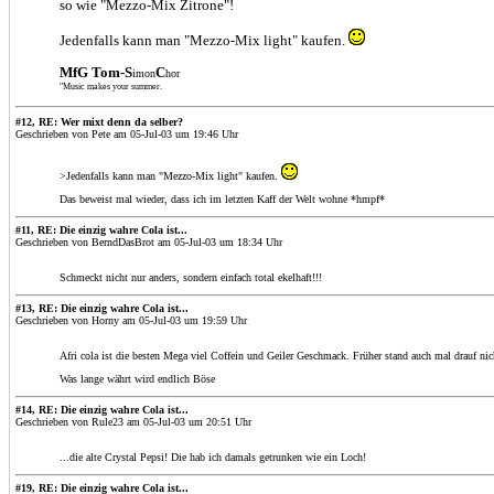
so wie "Mezzo-Mix Zitrone"!
Jedenfalls kann man "Mezzo-Mix light" kaufen.
MfG Tom-S
C
imon
hor
"Music makes your summer.
#12, RE: Wer mixt denn da selber?
Geschrieben von Pete am 05-Jul-03 um 19:46 Uhr
>Jedenfalls kann man "Mezzo-Mix light" kaufen.
Das beweist mal wieder, dass ich im letzten Kaff der Welt wohne *hmpf*
#11, RE: Die einzig wahre Cola ist...
Geschrieben von BerndDasBrot am 05-Jul-03 um 18:34 Uhr
Schmeckt nicht nur anders, sondern einfach total ekelhaft!!!
#13, RE: Die einzig wahre Cola ist...
Geschrieben von Horny am 05-Jul-03 um 19:59 Uhr
Afri cola ist die besten Mega viel Coffein und Geiler Geschmack. Früher stand auch mal drauf nic
Was lange währt wird endlich Böse
#14, RE: Die einzig wahre Cola ist...
Geschrieben von Rule23 am 05-Jul-03 um 20:51 Uhr
...die alte Crystal Pepsi! Die hab ich damals getrunken wie ein Loch!
#19, RE: Die einzig wahre Cola ist...