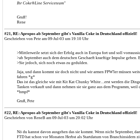
Ihr Coke®Line Serviceteam"
Gruß!
Rene
#21, RE: Apropos ab September gibt's Vanilla Coke in Deutschland offiziell!
Geschrieben von Pete am 09-Jul-03 um 19:10 Uhr
>Mittlerweile setzt sich der Erfolg auch in Europa fort und soll vorraussi
>ab September auch dem deutschen Geschaeft kraeftige Impulse geben. Bi
>Sie jedoch, sich noch etwas zu gedulden.
Jaja, und dann kommt sie doch nicht und wir armen FPW'ler müssen weit
fahren *g*
Das ist das gleiche wie mit Kit Kat Chunky White....erst werden die Dinge
Tanken verkauft und dann nehmen sie sie ganz aus dem Programm, weil d
*hmpf*
Gruß, Pete
#22, RE: Apropos ab September gibt's Vanilla Coke in Deutschland offiziell!
Geschrieben von ReneB am 09-Jul-03 um 20:02 Uhr
Nö du kannst davon ausgehen das sie kommt. Wenn nicht September, dann
FTD hat schon vor Monaten Herbst als Startdatum von Branchinsidern zit