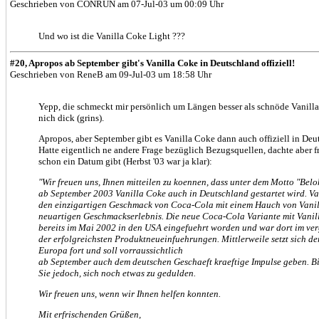
Geschrieben von CONRUN am 07-Jul-03 um 00:09 Uhr
Und wo ist die Vanilla Coke Light ???
#20, Apropos ab September gibt's Vanilla Coke in Deutschland offiziell!
Geschrieben von ReneB am 09-Jul-03 um 18:58 Uhr
Yepp, die schmeckt mir persönlich um Längen besser als schnöde Vanil
nich dick (grins).
Apropos, aber September gibt es Vanilla Coke dann auch offiziell in Deu
Hatte eigentlich ne andere Frage bezüglich Bezugsquellen, dachte aber f
schon ein Datum gibt (Herbst '03 war ja klar):
"Wir freuen uns, Ihnen mitteilen zu koennen, dass unter dem Motto "Bel
ab September 2003 Vanilla Coke auch in Deutschland gestartet wird. Va
den einzigartigen Geschmack von Coca-Cola mit einem Hauch von Vanill
neuartigen Geschmackserlebnis. Die neue Coca-Cola Variante mit Vanil
bereits im Mai 2002 in den USA eingefuehrt worden und war dort im ve
der erfolgreichsten Produktneueinfuehrungen. Mittlerweile setzt sich de
Europa fort und soll vorraussichtlich
ab September auch dem deutschen Geschaeft kraeftige Impulse geben. Bi
Sie jedoch, sich noch etwas zu gedulden.
Wir freuen uns, wenn wir Ihnen helfen konnten.
Mit erfrischenden Grüßen,