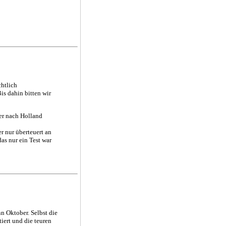
chtlich
s dahin bitten wir
er nach Holland
r nur überteuert an
as nur ein Test war
 Oktober. Selbst die
iert und die teuren