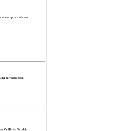
or allem optisch schönes
 her zu verschieden!
n Vanille ist für mich