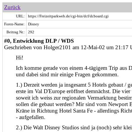
Zurück
URL:
https://Freizeitparkweb.de/cgi-bin/dcf/dcboard.cgi
Foren-Name:
Disney
Beitrag Nr.:
292
#0, Entwicklung DLP / WDS
Geschrieben von Holger2101 am 12-Mai-02 um 21:17 
Hi!
Ich komme gerade von einem 4-tägigem Trip aus 
und dabei sind mir einige Fragen gekommen.
1.) Derzeit werden ja insgesamt 5 Hotels gebaut / ge
erste im Val D'Europe eröffnet demnächst. Die vier 
soweit ich weiss zur regionalen Vermarktung besti
sollen die gebaut werden? Mir sind vom Newport 
Kräne in Richtung Hotel Santa Fe - allerdings Ri
- aufgefallen.
2.) Die Walt Disney Studios sind ja (noch) sehr kle