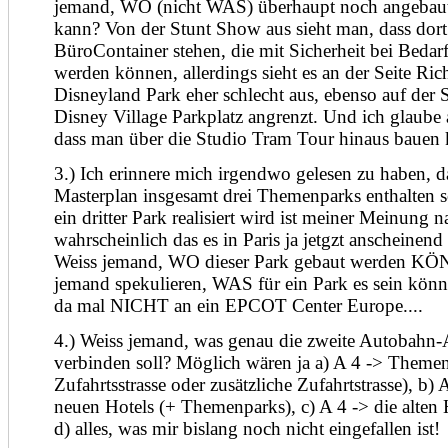
jemand, WO (nicht WAS) überhaupt noch angebau
kann? Von der Stunt Show aus sieht man, dass dort
BüroContainer stehen, die mit Sicherheit bei Bedarf
werden können, allerdings sieht es an der Seite Ri
Disneyland Park eher schlecht aus, ebenso auf der S
Disney Village Parkplatz angrenzt. Und ich glaube
dass man über die Studio Tram Tour hinaus bauen 
3.) Ich erinnere mich irgendwo gelesen zu haben, d
Masterplan insgesamt drei Themenparks enthalten s
ein dritter Park realisiert wird ist meiner Meinung n
wahrscheinlich das es in Paris ja jetgzt anscheinend r
Weiss jemand, WO dieser Park gebaut werden K
jemand spekulieren, WAS für ein Park es sein könn
da mal NICHT an ein EPCOT Center Europe....
4.) Weiss jemand, was genau die zweite Autobahn-
verbinden soll? Möglich wären ja a) A 4 -> Theme
Zufahrtsstrasse oder zusätzliche Zufahrtstrasse), b) 
neuen Hotels (+ Themenparks), c) A 4 -> die alten 
d) alles, was mir bislang noch nicht eingefallen ist!