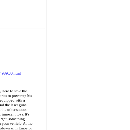
-4989,00.html
 hero to save the
eries to power up his
s equipped with a
and the laser guns
, the other shoots.
 innocent toys. It's
arget, something
n your vehicle. At the
showdown with Emperor