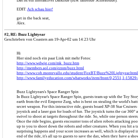
Das ist ein interaktiver Darkride (bzw. fahrende Schießbude).
EDIT:
Ach schau hier!
get in the back seat,
Alex.
#2, RE: Buzz Lightyear
Geschrieben von Coasters am 19-Apr-02 um 14:23 Uhr
Hi
Hier sind noch ein paar Link mit mehr Fotos:
http://www.wdwig.com/mk_buzz.htm
http://members.aol.com/eznm/buzz.html
http://www.cob.montevallo.edu/student/FoxBT/Buzz%20Lightyear.html
http://www.familyeducation.com/whatworks/item/front/0,2551,1-15829
Buzz Lightyears's Space Ranger Spin
In Buzz Lightyear's Space Ranger Spin, guests team up with the Toy Story
earth from the evil Emperor Zurg, who is bent on stealing the world's batt
secret weapon. For this interactive ride, guests board XP-38 Star Cruiser
joystick and a laser gun for loads of fun. The joystick turns the car 360° 
swivel to shoot at targets throughout the ride. So, while one person steers
Once the ride begins, guests encounter tons of alien robots attacking poor
up to you to shoot down the robots and other creatures. When you hit a t
surprising happens and your score increases as well, which is displayed i
end of the ride, it's all up to guests to save the day, when they have a 