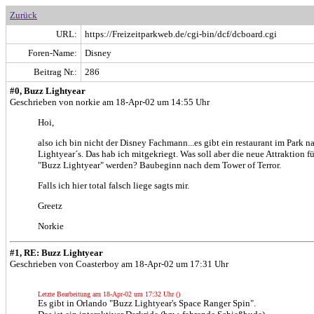
Zurück
URL:
https://Freizeitparkweb.de/cgi-bin/dcf/dcboard.cgi
Foren-Name:
Disney
Beitrag Nr.:
286
#0, Buzz Lightyear
Geschrieben von norkie am 18-Apr-02 um 14:55 Uhr
Hoi,
also ich bin nicht der Disney Fachmann...es gibt ein restaurant im Park 
Lightyear´s. Das hab ich mitgekriegt. Was soll aber die neue Attraktion f
"Buzz Lightyear" werden? Baubeginn nach dem Tower of Terror.
Falls ich hier total falsch liege sagts mir.
Greetz
Norkie
#1, RE: Buzz Lightyear
Geschrieben von Coasterboy am 18-Apr-02 um 17:31 Uhr
Letzte Bearbeitung am 18-Apr-02 um 17:32 Uhr ()
Es gibt in Orlando "Buzz Lightyear's Space Ranger Spin".