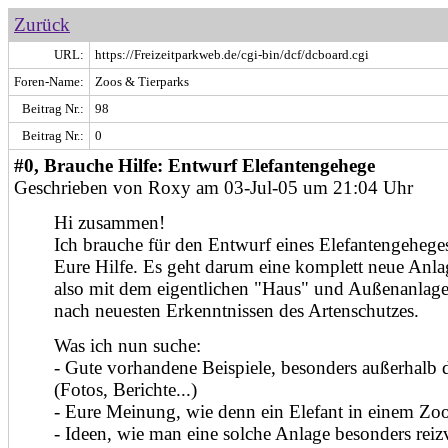
Zurück
URL:
https://Freizeitparkweb.de/cgi-bin/dcf/dcboard.cgi
Foren-Name:
Zoos & Tierparks
Beitrag Nr.:
98
Beitrag Nr.:
0
#0, Brauche Hilfe: Entwurf Elefantengehege
Geschrieben von Roxy am 03-Jul-05 um 21:04 Uhr
Hi zusammen!
Ich brauche für den Entwurf eines Elefantengehege
Eure Hilfe. Es geht darum eine komplett neue Anla
also mit dem eigentlichen "Haus" und Außenanlagen
nach neuesten Erkenntnissen des Artenschutzes.
Was ich nun suche:
- Gute vorhandene Beispiele, besonders außerhalb
(Fotos, Berichte...)
- Eure Meinung, wie denn ein Elefant in einem Zoo
- Ideen, wie man eine solche Anlage besonders reizv