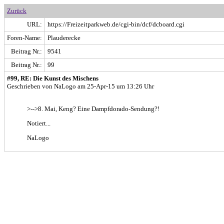
Zurück
URL:
https://Freizeitparkweb.de/cgi-bin/dcf/dcboard.cgi
Foren-Name:
Plauderecke
Beitrag Nr.:
9541
Beitrag Nr.:
99
#99, RE: Die Kunst des Mischens
Geschrieben von NaLogo am 25-Apr-15 um 13:26 Uhr
>-->8. Mai, Keng? Eine Dampfdorado-Sendung?!
Notiert...
NaLogo