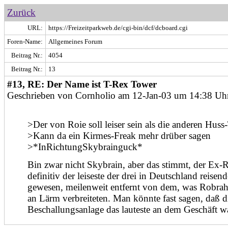
Zurück
URL:
https://Freizeitparkweb.de/cgi-bin/dcf/dcboard.cgi
Foren-Name:
Allgemeines Forum
Beitrag Nr.:
4054
Beitrag Nr.:
13
#13, RE: Der Name ist T-Rex Tower
Geschrieben von Cornholio am 12-Jan-03 um 14:38 Uh
>Der von Roie soll leiser sein als die anderen Hus
>Kann da ein Kirmes-Freak mehr drüber sagen
>*InRichtungSkybrainguck*
Bin zwar nicht Skybrain, aber das stimmt, der Ex-R
definitiv der leiseste der drei in Deutschland reise
gewesen, meilenweit entfernt von dem, was Robra
an Lärm verbreiteten. Man könnte fast sagen, daß d
Beschallungsanlage das lauteste an dem Geschäft wa