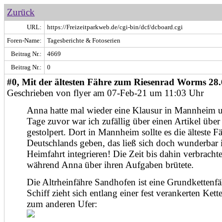
Zurück
URL:
https://Freizeitparkweb.de/cgi-bin/dcf/dcboard.cgi
Foren-Name:
Tagesberichte & Fotoserien
Beitrag Nr.:
4669
Beitrag Nr.:
0
#0, Mit der ältesten Fähre zum Riesenrad Worms 28.
Geschrieben von flyer am 07-Feb-21 um 11:03 Uhr
Anna hatte mal wieder eine Klausur in Mannheim u
Tage zuvor war ich zufällig über einen Artikel über
gestolpert. Dort in Mannheim sollte es die älteste F
Deutschlands geben, das ließ sich doch wunderbar 
Heimfahrt integrieren! Die Zeit bis dahin verbrachte
während Anna über ihren Aufgaben brütete.
Die Altrheinfähre Sandhofen ist eine Grundkettenfä
Schiff zieht sich entlang einer fest verankerten Ket
zum anderen Ufer: