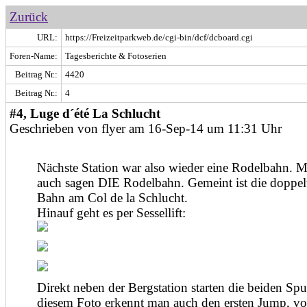
Zurück
URL:
https://Freizeitparkweb.de/cgi-bin/dcf/dcboard.cgi
Foren-Name:
Tagesberichte & Fotoserien
Beitrag Nr.:
4420
Beitrag Nr.:
4
#4, Luge d´été La Schlucht
Geschrieben von flyer am 16-Sep-14 um 11:31 Uhr
Nächste Station war also wieder eine Rodelbahn. 
auch sagen DIE Rodelbahn. Gemeint ist die doppe
Bahn am Col de la Schlucht.
Hinauf geht es per Sessellift:
Direkt neben der Bergstation starten die beiden Sp
diesem Foto erkennt man auch den ersten Jump, vo