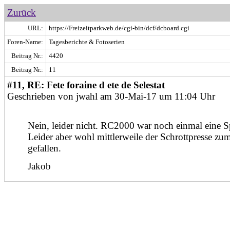
Zurück
URL:
https://Freizeitparkweb.de/cgi-bin/dcf/dcboard.cgi
Foren-Name:
Tagesberichte & Fotoserien
Beitrag Nr.:
4420
Beitrag Nr.:
11
#11, RE: Fete foraine d ete de Selestat
Geschrieben von jwahl am 30-Mai-17 um 11:04 Uhr
Nein, leider nicht. RC2000 war noch einmal eine Sp
Leider aber wohl mittlerweile der Schrottpresse zu
gefallen.
Jakob